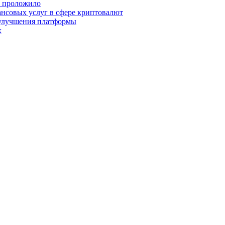
о проложило
нсовых услуг в сфере криптовалют
 улучшения платформы
х