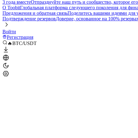
3 года вместе
Отпразднуйте наш путь и сообщество, которое ег
О Toobit
Глобальная платформа следующего поколения для фина
Предложения и обратная связь
Поделитесь вашими идеями для
Подтверждение резервов
Доверие, основанное на 100% резерва
Войти
Регистрация
🔥BTC/USDT