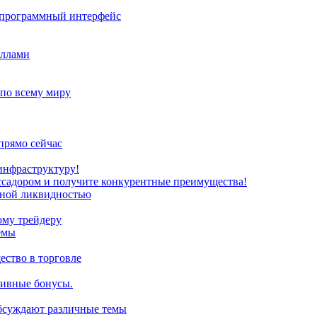
з программный интерфейс
иллами
 по всему миру
прямо сейчас
инфраструктуру!
ссадором и получите конкурентные преимущества!
нной ликвидностью
ому трейдеру
емы
ство в торговле
зивные бонусы.
обсуждают различные темы