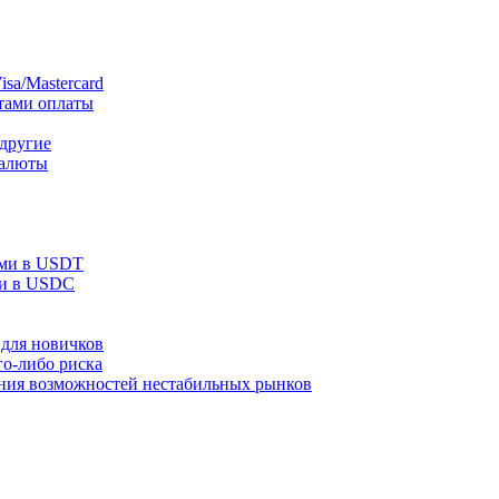
sa/Mastercard
тами оплаты
 другие
валюты
ами в USDT
ми в USDC
для новичков
го-либо риска
ания возможностей нестабильных рынков