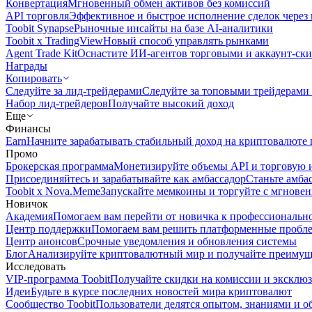
Конвертация
Мгновенный обмен активов без комиссий
API торговля
Эффективное и быстрое исполнение сделок чере
Toobit Synapse
Рыночные инсайты на базе AI-аналитики
Toobit x TradingView
Новый способ управлять рынками
Agent Trade Kit
Оснастите ИИ-агентов торговыми и аккаунт-ск
Награды
Копировать
Следуйте за лид-трейдерами
Следуйте за топовыми трейдерами
Набор лид-трейдеров
Получайте высокий доход
Еще
Финансы
Earn
Начните зарабатывать стабильный доход на криптовалюте 
Промо
Брокерская программа
Монетизируйте объемы API и торговую 
Присоединяйтесь и зарабатывайте как амбассадор
Станьте амба
Toobit x Nova.Meme
Запускайте мемкоины и торгуйте с мгнове
Новичок
Академия
Помогаем вам перейти от новичка к профессиональн
Центр поддержки
Помогаем вам решить платформенные пробл
Центр анонсов
Срочные уведомления и обновления системы
Блог
Анализируйте криптовалютный мир и получайте преимуще
Исследовать
VIP-программа Toobit
Получайте скидки на комиссии и эксклю
Идеи
Будьте в курсе последних новостей мира криптовалют
Сообщество Toobit
Пользователи делятся опытом, знаниями и 