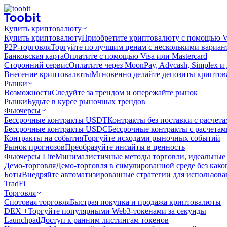
Купить криптовалюту
Купить криптовалюту
Приобретите криптовалюту с помощью Vi
P2P-торговля
Торгуйте по лучшим ценам с несколькими вариан
Банковская карта
Оплатите с помощью Visa или Mastercard
Сторонний сервис
Оплатите через MoonPay, Advcash, Simplex и
Внесение криптовалюты
Мгновенно делайте депозиты крипто
Рынки
Возможности
Следуйте за трендом и опережайте рынок
Рынки
Будьте в курсе рыночных трендов
Фьючерсы
Бессрочные контракты USDT
Контракты без поставки с расчет
Бессрочные контракты USDC
Бессрочные контракты с расчета
Контракты на события
Торгуйте исходами рыночных событий
Рынок прогнозов
Преобразуйте инсайты в ценность
Фьючерсы Lite
Минималистичные методы торговли, идеальные 
Демо-торговля
Демо-торговля в симулированной среде без како
Боты
Внедряйте автоматизированные стратегии для использов
TradFi
Торговля
Спотовая торговля
Быстрая покупка и продажа криптовалюты
DEX +
Торгуйте популярными Web3-токенами за секунды
Launchpad
Доступ к ранним листингам токенов