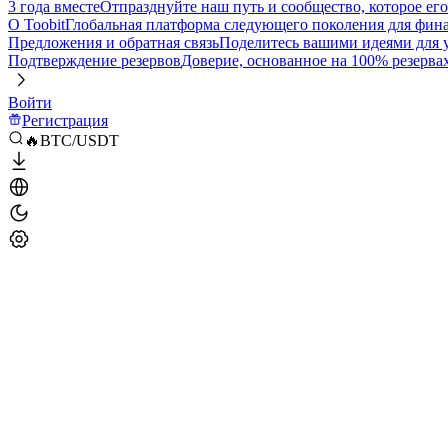
3 года вместе
Отпразднуйте наш путь и сообщество, которое ег
О Toobit
Глобальная платформа следующего поколения для фина
Предложения и обратная связь
Поделитесь вашими идеями для
Подтверждение резервов
Доверие, основанное на 100% резерва
Войти
Регистрация
🔥BTC/USDT