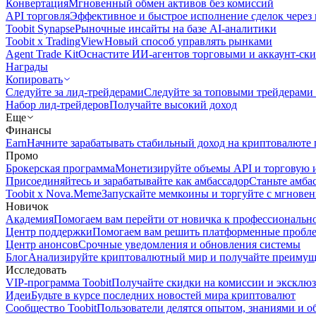
Конвертация
Мгновенный обмен активов без комиссий
API торговля
Эффективное и быстрое исполнение сделок чере
Toobit Synapse
Рыночные инсайты на базе AI-аналитики
Toobit x TradingView
Новый способ управлять рынками
Agent Trade Kit
Оснастите ИИ-агентов торговыми и аккаунт-ск
Награды
Копировать
Следуйте за лид-трейдерами
Следуйте за топовыми трейдерами
Набор лид-трейдеров
Получайте высокий доход
Еще
Финансы
Earn
Начните зарабатывать стабильный доход на криптовалюте 
Промо
Брокерская программа
Монетизируйте объемы API и торговую 
Присоединяйтесь и зарабатывайте как амбассадор
Станьте амба
Toobit x Nova.Meme
Запускайте мемкоины и торгуйте с мгнове
Новичок
Академия
Помогаем вам перейти от новичка к профессиональн
Центр поддержки
Помогаем вам решить платформенные пробл
Центр анонсов
Срочные уведомления и обновления системы
Блог
Анализируйте криптовалютный мир и получайте преимуще
Исследовать
VIP-программа Toobit
Получайте скидки на комиссии и эксклю
Идеи
Будьте в курсе последних новостей мира криптовалют
Сообщество Toobit
Пользователи делятся опытом, знаниями и 