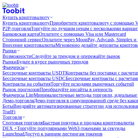
Купить криптовалюту
Купить криптовалюту
Приобретите криптовалюту с помощью Vi
P2P-торговля
Торгуйте по лучшим ценам с несколькими вариан
Банковская карта
Оплатите с помощью Visa или Mastercard
Сторонний сервис
Оплатите через MoonPay, Advcash, Simplex и
Внесение криптовалюты
Мгновенно делайте депозиты крипто
Рынки
Возможности
Следуйте за трендом и опережайте рынок
Рынки
Будьте в курсе рыночных трендов
Фьючерсы
Бессрочные контракты USDT
Контракты без поставки с расчет
Бессрочные контракты USDC
Бессрочные контракты с расчета
Контракты на события
Торгуйте исходами рыночных событий
Рынок прогнозов
Преобразуйте инсайты в ценность
Фьючерсы Lite
Минималистичные методы торговли, идеальные 
Демо-торговля
Демо-торговля в симулированной среде без како
Боты
Внедряйте автоматизированные стратегии для использов
TradFi
Торговля
Спотовая торговля
Быстрая покупка и продажа криптовалюты
DEX +
Торгуйте популярными Web3-токенами за секунды
Launchpad
Доступ к ранним листингам токенов