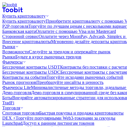
Купить криптовалюту
Купить криптовалюту
Приобретите криптовалюту с помощью Vi
P2P-торговля
Торгуйте по лучшим ценам с несколькими вариан
Банковская карта
Оплатите с помощью Visa или Mastercard
Сторонний сервис
Оплатите через MoonPay, Advcash, Simplex и
Внесение криптовалюты
Мгновенно делайте депозиты крипто
Рынки
Возможности
Следуйте за трендом и опережайте рынок
Рынки
Будьте в курсе рыночных трендов
Фьючерсы
Бессрочные контракты USDT
Контракты без поставки с расчет
Бессрочные контракты USDC
Бессрочные контракты с расчета
Контракты на события
Торгуйте исходами рыночных событий
Рынок прогнозов
Преобразуйте инсайты в ценность
Фьючерсы Lite
Минималистичные методы торговли, идеальные 
Демо-торговля
Демо-торговля в симулированной среде без како
Боты
Внедряйте автоматизированные стратегии для использов
TradFi
Торговля
Спотовая торговля
Быстрая покупка и продажа криптовалюты
DEX +
Торгуйте популярными Web3-токенами за секунды
Launchpad
Доступ к ранним листингам токенов