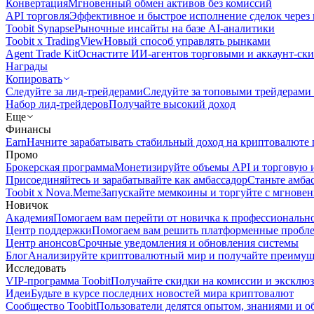
Конвертация
Мгновенный обмен активов без комиссий
API торговля
Эффективное и быстрое исполнение сделок чере
Toobit Synapse
Рыночные инсайты на базе AI-аналитики
Toobit x TradingView
Новый способ управлять рынками
Agent Trade Kit
Оснастите ИИ-агентов торговыми и аккаунт-ск
Награды
Копировать
Следуйте за лид-трейдерами
Следуйте за топовыми трейдерами
Набор лид-трейдеров
Получайте высокий доход
Еще
Финансы
Earn
Начните зарабатывать стабильный доход на криптовалюте 
Промо
Брокерская программа
Монетизируйте объемы API и торговую 
Присоединяйтесь и зарабатывайте как амбассадор
Станьте амба
Toobit x Nova.Meme
Запускайте мемкоины и торгуйте с мгнове
Новичок
Академия
Помогаем вам перейти от новичка к профессиональн
Центр поддержки
Помогаем вам решить платформенные пробл
Центр анонсов
Срочные уведомления и обновления системы
Блог
Анализируйте криптовалютный мир и получайте преимуще
Исследовать
VIP-программа Toobit
Получайте скидки на комиссии и эксклю
Идеи
Будьте в курсе последних новостей мира криптовалют
Сообщество Toobit
Пользователи делятся опытом, знаниями и 