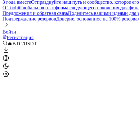
3 года вместе
Отпразднуйте наш путь и сообщество, которое ег
О Toobit
Глобальная платформа следующего поколения для фина
Предложения и обратная связь
Поделитесь вашими идеями для
Подтверждение резервов
Доверие, основанное на 100% резерва
Войти
Регистрация
🔥BTC/USDT