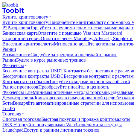
Купить криптовалюту
Купить криптовалюту
Приобретите криптовалюту с помощью Vi
P2P-торговля
Торгуйте по лучшим ценам с несколькими вариан
Банковская карта
Оплатите с помощью Visa или Mastercard
Сторонний сервис
Оплатите через MoonPay, Advcash, Simplex и
Внесение криптовалюты
Мгновенно делайте депозиты крипто
Рынки
Возможности
Следуйте за трендом и опережайте рынок
Рынки
Будьте в курсе рыночных трендов
Фьючерсы
Бессрочные контракты USDT
Контракты без поставки с расчет
Бессрочные контракты USDC
Бессрочные контракты с расчета
Контракты на события
Торгуйте исходами рыночных событий
Рынок прогнозов
Преобразуйте инсайты в ценность
Фьючерсы Lite
Минималистичные методы торговли, идеальные 
Демо-торговля
Демо-торговля в симулированной среде без како
Боты
Внедряйте автоматизированные стратегии для использов
TradFi
Торговля
Спотовая торговля
Быстрая покупка и продажа криптовалюты
DEX +
Торгуйте популярными Web3-токенами за секунды
Launchpad
Доступ к ранним листингам токенов