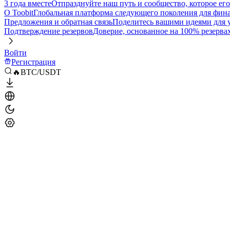
3 года вместе
Отпразднуйте наш путь и сообщество, которое ег
О Toobit
Глобальная платформа следующего поколения для фина
Предложения и обратная связь
Поделитесь вашими идеями для
Подтверждение резервов
Доверие, основанное на 100% резерва
Войти
Регистрация
🔥BTC/USDT