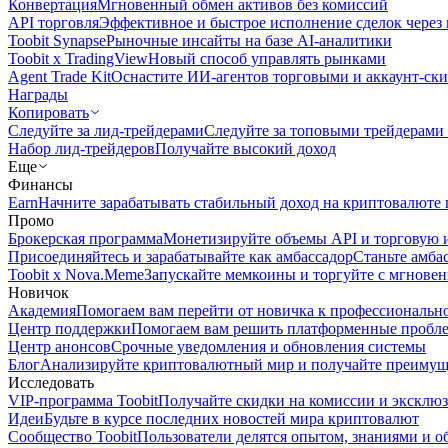
Конвертация
Мгновенный обмен активов без комиссий
API торговля
Эффективное и быстрое исполнение сделок чере
Toobit Synapse
Рыночные инсайты на базе AI-аналитики
Toobit x TradingView
Новый способ управлять рынками
Agent Trade Kit
Оснастите ИИ-агентов торговыми и аккаунт-ск
Награды
Копировать
Следуйте за лид-трейдерами
Следуйте за топовыми трейдерами
Набор лид-трейдеров
Получайте высокий доход
Еще
Финансы
Earn
Начните зарабатывать стабильный доход на криптовалюте 
Промо
Брокерская программа
Монетизируйте объемы API и торговую 
Присоединяйтесь и зарабатывайте как амбассадор
Станьте амба
Toobit x Nova.Meme
Запускайте мемкоины и торгуйте с мгнове
Новичок
Академия
Помогаем вам перейти от новичка к профессиональн
Центр поддержки
Помогаем вам решить платформенные пробл
Центр анонсов
Срочные уведомления и обновления системы
Блог
Анализируйте криптовалютный мир и получайте преимуще
Исследовать
VIP-программа Toobit
Получайте скидки на комиссии и эксклю
Идеи
Будьте в курсе последних новостей мира криптовалют
Сообщество Toobit
Пользователи делятся опытом, знаниями и 