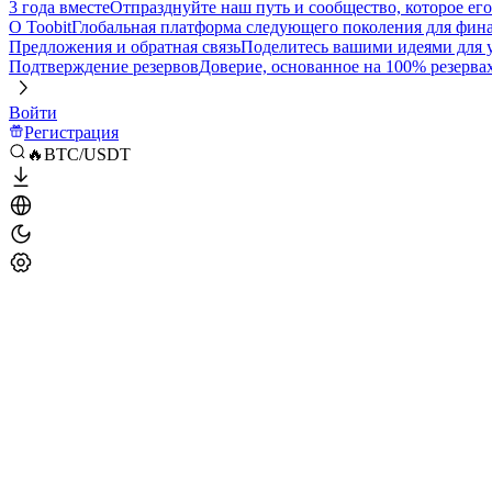
3 года вместе
Отпразднуйте наш путь и сообщество, которое ег
О Toobit
Глобальная платформа следующего поколения для фина
Предложения и обратная связь
Поделитесь вашими идеями для
Подтверждение резервов
Доверие, основанное на 100% резерва
Войти
Регистрация
🔥BTC/USDT