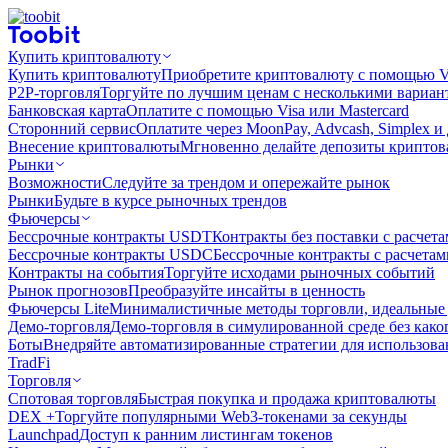
Купить криптовалюту
Купить криптовалюту
Приобретите криптовалюту с помощью Vi
P2P-торговля
Торгуйте по лучшим ценам с несколькими вариан
Банковская карта
Оплатите с помощью Visa или Mastercard
Сторонний сервис
Оплатите через MoonPay, Advcash, Simplex и
Внесение криптовалюты
Мгновенно делайте депозиты крипто
Рынки
Возможности
Следуйте за трендом и опережайте рынок
Рынки
Будьте в курсе рыночных трендов
Фьючерсы
Бессрочные контракты USDT
Контракты без поставки с расчет
Бессрочные контракты USDC
Бессрочные контракты с расчета
Контракты на события
Торгуйте исходами рыночных событий
Рынок прогнозов
Преобразуйте инсайты в ценность
Фьючерсы Lite
Минималистичные методы торговли, идеальные 
Демо-торговля
Демо-торговля в симулированной среде без како
Боты
Внедряйте автоматизированные стратегии для использов
TradFi
Торговля
Спотовая торговля
Быстрая покупка и продажа криптовалюты
DEX +
Торгуйте популярными Web3-токенами за секунды
Launchpad
Доступ к ранним листингам токенов