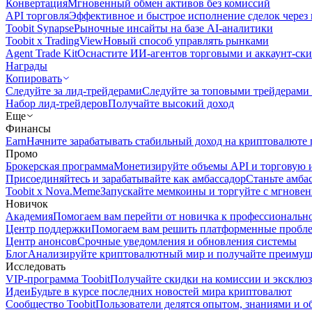
Конвертация
Мгновенный обмен активов без комиссий
API торговля
Эффективное и быстрое исполнение сделок чере
Toobit Synapse
Рыночные инсайты на базе AI-аналитики
Toobit x TradingView
Новый способ управлять рынками
Agent Trade Kit
Оснастите ИИ-агентов торговыми и аккаунт-ск
Награды
Копировать
Следуйте за лид-трейдерами
Следуйте за топовыми трейдерами
Набор лид-трейдеров
Получайте высокий доход
Еще
Финансы
Earn
Начните зарабатывать стабильный доход на криптовалюте 
Промо
Брокерская программа
Монетизируйте объемы API и торговую 
Присоединяйтесь и зарабатывайте как амбассадор
Станьте амба
Toobit x Nova.Meme
Запускайте мемкоины и торгуйте с мгнове
Новичок
Академия
Помогаем вам перейти от новичка к профессиональн
Центр поддержки
Помогаем вам решить платформенные пробл
Центр анонсов
Срочные уведомления и обновления системы
Блог
Анализируйте криптовалютный мир и получайте преимуще
Исследовать
VIP-программа Toobit
Получайте скидки на комиссии и эксклю
Идеи
Будьте в курсе последних новостей мира криптовалют
Сообщество Toobit
Пользователи делятся опытом, знаниями и 