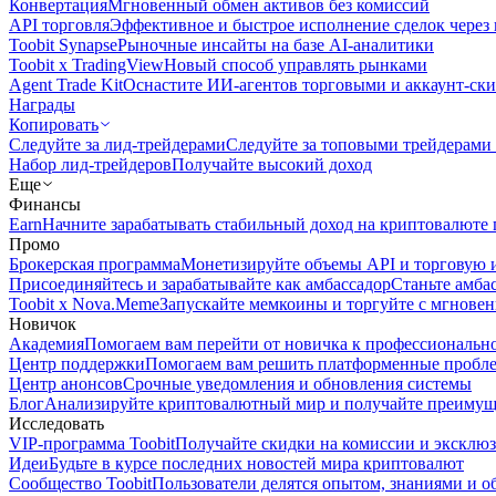
Конвертация
Мгновенный обмен активов без комиссий
API торговля
Эффективное и быстрое исполнение сделок чере
Toobit Synapse
Рыночные инсайты на базе AI-аналитики
Toobit x TradingView
Новый способ управлять рынками
Agent Trade Kit
Оснастите ИИ-агентов торговыми и аккаунт-ск
Награды
Копировать
Следуйте за лид-трейдерами
Следуйте за топовыми трейдерами
Набор лид-трейдеров
Получайте высокий доход
Еще
Финансы
Earn
Начните зарабатывать стабильный доход на криптовалюте 
Промо
Брокерская программа
Монетизируйте объемы API и торговую 
Присоединяйтесь и зарабатывайте как амбассадор
Станьте амба
Toobit x Nova.Meme
Запускайте мемкоины и торгуйте с мгнове
Новичок
Академия
Помогаем вам перейти от новичка к профессиональн
Центр поддержки
Помогаем вам решить платформенные пробл
Центр анонсов
Срочные уведомления и обновления системы
Блог
Анализируйте криптовалютный мир и получайте преимуще
Исследовать
VIP-программа Toobit
Получайте скидки на комиссии и эксклю
Идеи
Будьте в курсе последних новостей мира криптовалют
Сообщество Toobit
Пользователи делятся опытом, знаниями и 