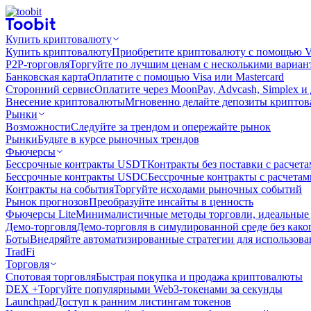
Купить криптовалюту
Купить криптовалюту
Приобретите криптовалюту с помощью Vi
P2P-торговля
Торгуйте по лучшим ценам с несколькими вариан
Банковская карта
Оплатите с помощью Visa или Mastercard
Сторонний сервис
Оплатите через MoonPay, Advcash, Simplex и
Внесение криптовалюты
Мгновенно делайте депозиты крипто
Рынки
Возможности
Следуйте за трендом и опережайте рынок
Рынки
Будьте в курсе рыночных трендов
Фьючерсы
Бессрочные контракты USDT
Контракты без поставки с расчет
Бессрочные контракты USDC
Бессрочные контракты с расчета
Контракты на события
Торгуйте исходами рыночных событий
Рынок прогнозов
Преобразуйте инсайты в ценность
Фьючерсы Lite
Минималистичные методы торговли, идеальные 
Демо-торговля
Демо-торговля в симулированной среде без како
Боты
Внедряйте автоматизированные стратегии для использов
TradFi
Торговля
Спотовая торговля
Быстрая покупка и продажа криптовалюты
DEX +
Торгуйте популярными Web3-токенами за секунды
Launchpad
Доступ к ранним листингам токенов