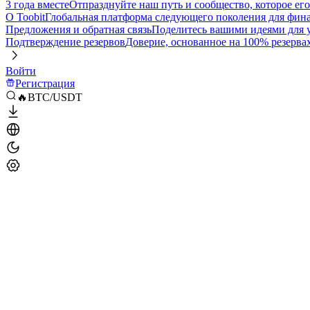
3 года вместе
Отпразднуйте наш путь и сообщество, которое ег
О Toobit
Глобальная платформа следующего поколения для фина
Предложения и обратная связь
Поделитесь вашими идеями для
Подтверждение резервов
Доверие, основанное на 100% резерва
Войти
Регистрация
🔥BTC/USDT