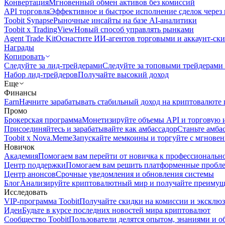
Конвертация
Мгновенный обмен активов без комиссий
API торговля
Эффективное и быстрое исполнение сделок чере
Toobit Synapse
Рыночные инсайты на базе AI-аналитики
Toobit x TradingView
Новый способ управлять рынками
Agent Trade Kit
Оснастите ИИ-агентов торговыми и аккаунт-ск
Награды
Копировать
Следуйте за лид-трейдерами
Следуйте за топовыми трейдерами
Набор лид-трейдеров
Получайте высокий доход
Еще
Финансы
Earn
Начните зарабатывать стабильный доход на криптовалюте 
Промо
Брокерская программа
Монетизируйте объемы API и торговую 
Присоединяйтесь и зарабатывайте как амбассадор
Станьте амба
Toobit x Nova.Meme
Запускайте мемкоины и торгуйте с мгнове
Новичок
Академия
Помогаем вам перейти от новичка к профессиональн
Центр поддержки
Помогаем вам решить платформенные пробл
Центр анонсов
Срочные уведомления и обновления системы
Блог
Анализируйте криптовалютный мир и получайте преимуще
Исследовать
VIP-программа Toobit
Получайте скидки на комиссии и эксклю
Идеи
Будьте в курсе последних новостей мира криптовалют
Сообщество Toobit
Пользователи делятся опытом, знаниями и 