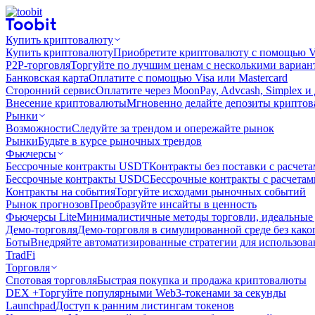
Купить криптовалюту
Купить криптовалюту
Приобретите криптовалюту с помощью Vi
P2P-торговля
Торгуйте по лучшим ценам с несколькими вариан
Банковская карта
Оплатите с помощью Visa или Mastercard
Сторонний сервис
Оплатите через MoonPay, Advcash, Simplex и
Внесение криптовалюты
Мгновенно делайте депозиты крипто
Рынки
Возможности
Следуйте за трендом и опережайте рынок
Рынки
Будьте в курсе рыночных трендов
Фьючерсы
Бессрочные контракты USDT
Контракты без поставки с расчет
Бессрочные контракты USDC
Бессрочные контракты с расчета
Контракты на события
Торгуйте исходами рыночных событий
Рынок прогнозов
Преобразуйте инсайты в ценность
Фьючерсы Lite
Минималистичные методы торговли, идеальные 
Демо-торговля
Демо-торговля в симулированной среде без како
Боты
Внедряйте автоматизированные стратегии для использов
TradFi
Торговля
Спотовая торговля
Быстрая покупка и продажа криптовалюты
DEX +
Торгуйте популярными Web3-токенами за секунды
Launchpad
Доступ к ранним листингам токенов