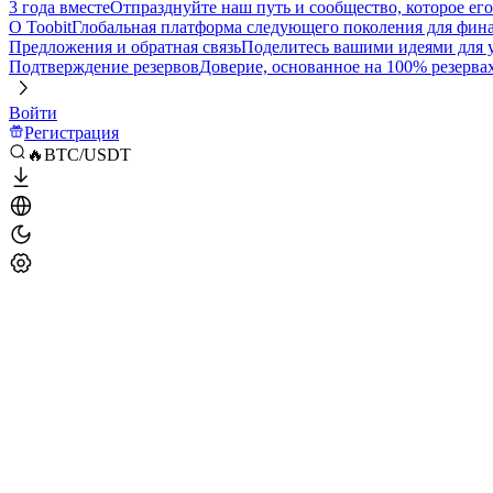
3 года вместе
Отпразднуйте наш путь и сообщество, которое ег
О Toobit
Глобальная платформа следующего поколения для фина
Предложения и обратная связь
Поделитесь вашими идеями для
Подтверждение резервов
Доверие, основанное на 100% резерва
Войти
Регистрация
🔥BTC/USDT