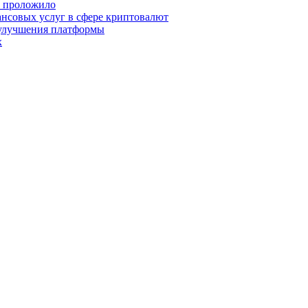
о проложило
нсовых услуг в сфере криптовалют
 улучшения платформы
х