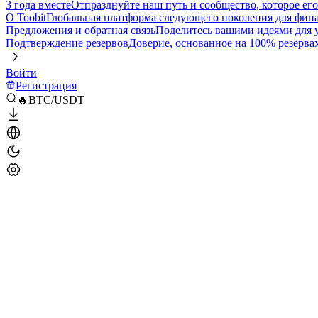
3 года вместе
Отпразднуйте наш путь и сообщество, которое ег
О Toobit
Глобальная платформа следующего поколения для фина
Предложения и обратная связь
Поделитесь вашими идеями для
Подтверждение резервов
Доверие, основанное на 100% резерва
Войти
Регистрация
🔥BTC/USDT