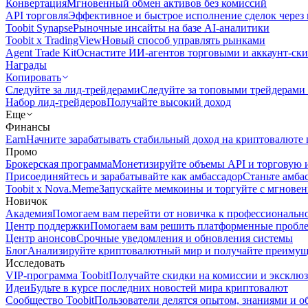
Конвертация
Мгновенный обмен активов без комиссий
API торговля
Эффективное и быстрое исполнение сделок чере
Toobit Synapse
Рыночные инсайты на базе AI-аналитики
Toobit x TradingView
Новый способ управлять рынками
Agent Trade Kit
Оснастите ИИ-агентов торговыми и аккаунт-ск
Награды
Копировать
Следуйте за лид-трейдерами
Следуйте за топовыми трейдерами
Набор лид-трейдеров
Получайте высокий доход
Еще
Финансы
Earn
Начните зарабатывать стабильный доход на криптовалюте 
Промо
Брокерская программа
Монетизируйте объемы API и торговую 
Присоединяйтесь и зарабатывайте как амбассадор
Станьте амба
Toobit x Nova.Meme
Запускайте мемкоины и торгуйте с мгнове
Новичок
Академия
Помогаем вам перейти от новичка к профессиональн
Центр поддержки
Помогаем вам решить платформенные пробл
Центр анонсов
Срочные уведомления и обновления системы
Блог
Анализируйте криптовалютный мир и получайте преимуще
Исследовать
VIP-программа Toobit
Получайте скидки на комиссии и эксклю
Идеи
Будьте в курсе последних новостей мира криптовалют
Сообщество Toobit
Пользователи делятся опытом, знаниями и 