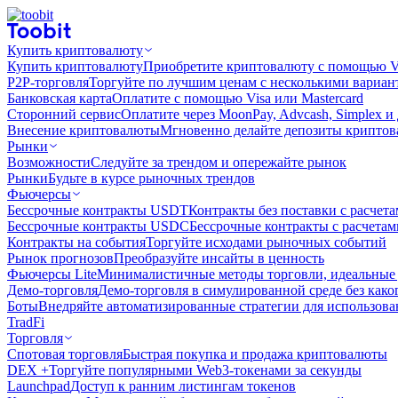
Купить криптовалюту
Купить криптовалюту
Приобретите криптовалюту с помощью Vi
P2P-торговля
Торгуйте по лучшим ценам с несколькими вариан
Банковская карта
Оплатите с помощью Visa или Mastercard
Сторонний сервис
Оплатите через MoonPay, Advcash, Simplex и
Внесение криптовалюты
Мгновенно делайте депозиты крипто
Рынки
Возможности
Следуйте за трендом и опережайте рынок
Рынки
Будьте в курсе рыночных трендов
Фьючерсы
Бессрочные контракты USDT
Контракты без поставки с расчет
Бессрочные контракты USDC
Бессрочные контракты с расчета
Контракты на события
Торгуйте исходами рыночных событий
Рынок прогнозов
Преобразуйте инсайты в ценность
Фьючерсы Lite
Минималистичные методы торговли, идеальные 
Демо-торговля
Демо-торговля в симулированной среде без како
Боты
Внедряйте автоматизированные стратегии для использов
TradFi
Торговля
Спотовая торговля
Быстрая покупка и продажа криптовалюты
DEX +
Торгуйте популярными Web3-токенами за секунды
Launchpad
Доступ к ранним листингам токенов