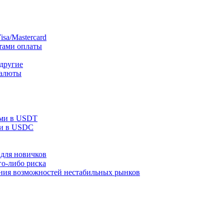
sa/Mastercard
тами оплаты
 другие
валюты
ами в USDT
ми в USDC
для новичков
го-либо риска
ания возможностей нестабильных рынков