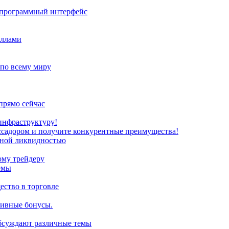
з программный интерфейс
иллами
 по всему миру
прямо сейчас
инфраструктуру!
ссадором и получите конкурентные преимущества!
нной ликвидностью
ому трейдеру
емы
ство в торговле
зивные бонусы.
обсуждают различные темы