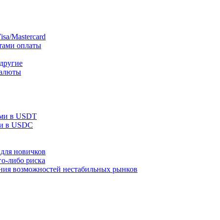
sa/Mastercard
тами оплаты
 другие
валюты
ами в USDT
ми в USDC
для новичков
го-либо риска
ания возможностей нестабильных рынков