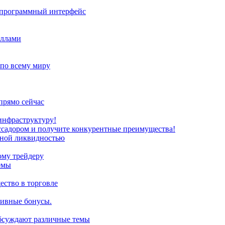
з программный интерфейс
иллами
 по всему миру
прямо сейчас
инфраструктуру!
ссадором и получите конкурентные преимущества!
нной ликвидностью
ому трейдеру
емы
ство в торговле
зивные бонусы.
обсуждают различные темы