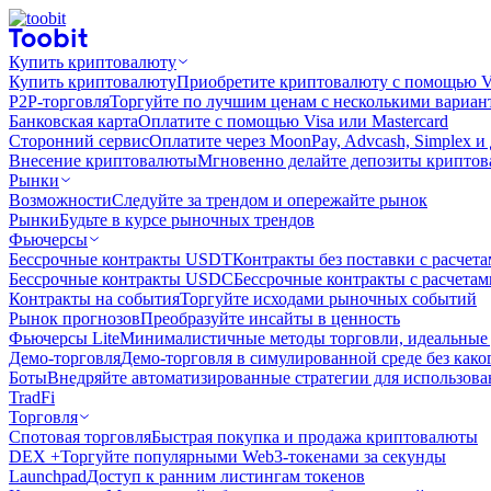
Купить криптовалюту
Купить криптовалюту
Приобретите криптовалюту с помощью Vi
P2P-торговля
Торгуйте по лучшим ценам с несколькими вариан
Банковская карта
Оплатите с помощью Visa или Mastercard
Сторонний сервис
Оплатите через MoonPay, Advcash, Simplex и
Внесение криптовалюты
Мгновенно делайте депозиты крипто
Рынки
Возможности
Следуйте за трендом и опережайте рынок
Рынки
Будьте в курсе рыночных трендов
Фьючерсы
Бессрочные контракты USDT
Контракты без поставки с расчет
Бессрочные контракты USDC
Бессрочные контракты с расчета
Контракты на события
Торгуйте исходами рыночных событий
Рынок прогнозов
Преобразуйте инсайты в ценность
Фьючерсы Lite
Минималистичные методы торговли, идеальные 
Демо-торговля
Демо-торговля в симулированной среде без како
Боты
Внедряйте автоматизированные стратегии для использов
TradFi
Торговля
Спотовая торговля
Быстрая покупка и продажа криптовалюты
DEX +
Торгуйте популярными Web3-токенами за секунды
Launchpad
Доступ к ранним листингам токенов