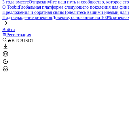
3 года вместе
Отпразднуйте наш путь и сообщество, которое ег
О Toobit
Глобальная платформа следующего поколения для фина
Предложения и обратная связь
Поделитесь вашими идеями для
Подтверждение резервов
Доверие, основанное на 100% резерва
Войти
Регистрация
🔥BTC/USDT