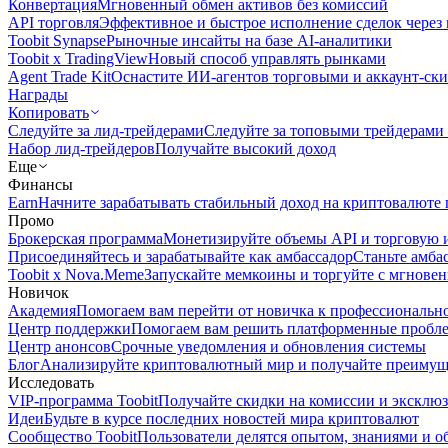
Конвертация
Мгновенный обмен активов без комиссий
API торговля
Эффективное и быстрое исполнение сделок чере
Toobit Synapse
Рыночные инсайты на базе AI-аналитики
Toobit x TradingView
Новый способ управлять рынками
Agent Trade Kit
Оснастите ИИ-агентов торговыми и аккаунт-ск
Награды
Копировать
Следуйте за лид-трейдерами
Следуйте за топовыми трейдерами
Набор лид-трейдеров
Получайте высокий доход
Еще
Финансы
Earn
Начните зарабатывать стабильный доход на криптовалюте 
Промо
Брокерская программа
Монетизируйте объемы API и торговую 
Присоединяйтесь и зарабатывайте как амбассадор
Станьте амба
Toobit x Nova.Meme
Запускайте мемкоины и торгуйте с мгнове
Новичок
Академия
Помогаем вам перейти от новичка к профессиональн
Центр поддержки
Помогаем вам решить платформенные пробл
Центр анонсов
Срочные уведомления и обновления системы
Блог
Анализируйте криптовалютный мир и получайте преимуще
Исследовать
VIP-программа Toobit
Получайте скидки на комиссии и эксклю
Идеи
Будьте в курсе последних новостей мира криптовалют
Сообщество Toobit
Пользователи делятся опытом, знаниями и 