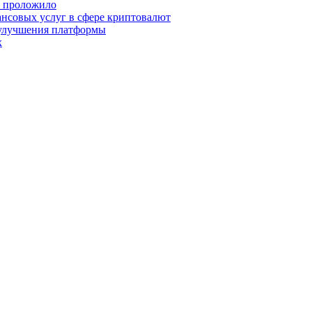
о проложило
нсовых услуг в сфере криптовалют
 улучшения платформы
х