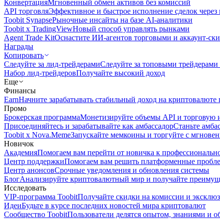
Конвертация
Мгновенный обмен активов без комиссий
API торговля
Эффективное и быстрое исполнение сделок чере
Toobit Synapse
Рыночные инсайты на базе AI-аналитики
Toobit x TradingView
Новый способ управлять рынками
Agent Trade Kit
Оснастите ИИ-агентов торговыми и аккаунт-ск
Награды
Копировать
Следуйте за лид-трейдерами
Следуйте за топовыми трейдерами
Набор лид-трейдеров
Получайте высокий доход
Еще
Финансы
Earn
Начните зарабатывать стабильный доход на криптовалюте 
Промо
Брокерская программа
Монетизируйте объемы API и торговую 
Присоединяйтесь и зарабатывайте как амбассадор
Станьте амба
Toobit x Nova.Meme
Запускайте мемкоины и торгуйте с мгнове
Новичок
Академия
Помогаем вам перейти от новичка к профессиональн
Центр поддержки
Помогаем вам решить платформенные пробл
Центр анонсов
Срочные уведомления и обновления системы
Блог
Анализируйте криптовалютный мир и получайте преимуще
Исследовать
VIP-программа Toobit
Получайте скидки на комиссии и эксклю
Идеи
Будьте в курсе последних новостей мира криптовалют
Сообщество Toobit
Пользователи делятся опытом, знаниями и 