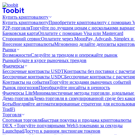
Купить криптовалюту
Купить криптовалюту
Приобретите криптовалюту с помощью Vi
P2P-торговля
Торгуйте по лучшим ценам с несколькими вариан
Банковская карта
Оплатите с помощью Visa или Mastercard
Сторонний сервис
Оплатите через MoonPay, Advcash, Simplex и
Внесение криптовалюты
Мгновенно делайте депозиты крипто
Рынки
Возможности
Следуйте за трендом и опережайте рынок
Рынки
Будьте в курсе рыночных трендов
Фьючерсы
Бессрочные контракты USDT
Контракты без поставки с расчет
Бессрочные контракты USDC
Бессрочные контракты с расчета
Контракты на события
Торгуйте исходами рыночных событий
Рынок прогнозов
Преобразуйте инсайты в ценность
Фьючерсы Lite
Минималистичные методы торговли, идеальные 
Демо-торговля
Демо-торговля в симулированной среде без како
Боты
Внедряйте автоматизированные стратегии для использов
TradFi
Торговля
Спотовая торговля
Быстрая покупка и продажа криптовалюты
DEX +
Торгуйте популярными Web3-токенами за секунды
Launchpad
Доступ к ранним листингам токенов