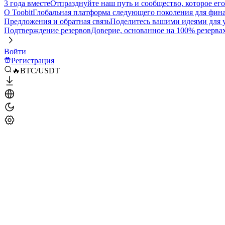
3 года вместе
Отпразднуйте наш путь и сообщество, которое ег
О Toobit
Глобальная платформа следующего поколения для фина
Предложения и обратная связь
Поделитесь вашими идеями для
Подтверждение резервов
Доверие, основанное на 100% резерва
Войти
Регистрация
🔥BTC/USDT