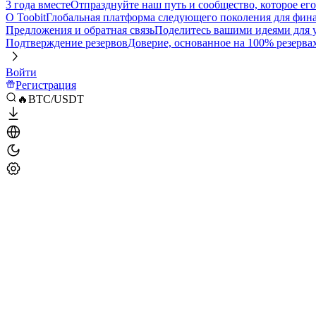
3 года вместе
Отпразднуйте наш путь и сообщество, которое ег
О Toobit
Глобальная платформа следующего поколения для фина
Предложения и обратная связь
Поделитесь вашими идеями для
Подтверждение резервов
Доверие, основанное на 100% резерва
Войти
Регистрация
🔥BTC/USDT