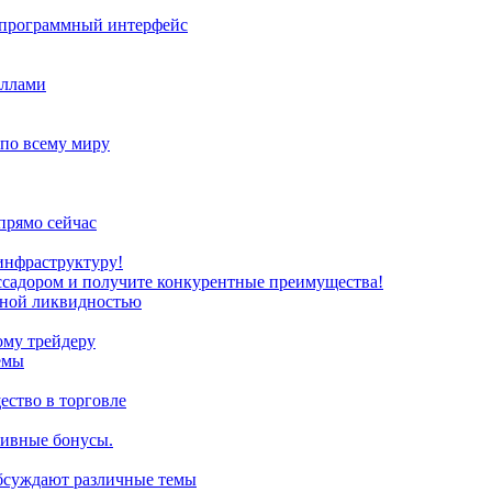
з программный интерфейс
иллами
 по всему миру
прямо сейчас
инфраструктуру!
ссадором и получите конкурентные преимущества!
нной ликвидностью
ому трейдеру
емы
ство в торговле
зивные бонусы.
обсуждают различные темы