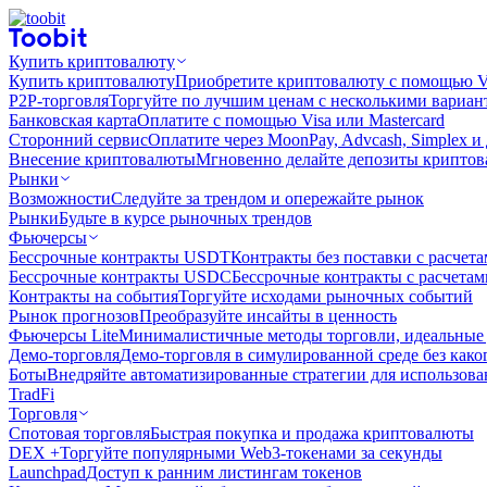
Купить криптовалюту
Купить криптовалюту
Приобретите криптовалюту с помощью Vi
P2P-торговля
Торгуйте по лучшим ценам с несколькими вариан
Банковская карта
Оплатите с помощью Visa или Mastercard
Сторонний сервис
Оплатите через MoonPay, Advcash, Simplex и
Внесение криптовалюты
Мгновенно делайте депозиты крипто
Рынки
Возможности
Следуйте за трендом и опережайте рынок
Рынки
Будьте в курсе рыночных трендов
Фьючерсы
Бессрочные контракты USDT
Контракты без поставки с расчет
Бессрочные контракты USDC
Бессрочные контракты с расчета
Контракты на события
Торгуйте исходами рыночных событий
Рынок прогнозов
Преобразуйте инсайты в ценность
Фьючерсы Lite
Минималистичные методы торговли, идеальные 
Демо-торговля
Демо-торговля в симулированной среде без како
Боты
Внедряйте автоматизированные стратегии для использов
TradFi
Торговля
Спотовая торговля
Быстрая покупка и продажа криптовалюты
DEX +
Торгуйте популярными Web3-токенами за секунды
Launchpad
Доступ к ранним листингам токенов