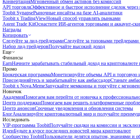
Конвертация
Мгновенный обмен активов без комиссий
API торговля
Эффективное и быстрое исполнение сделок чере
Toobit Synapse
Рыночные инсайты на базе AI-аналитики
Toobit x TradingView
Новый способ управлять рынками
Agent Trade Kit
Оснастите ИИ-агентов торговыми и аккаунт-ск
Награды
Копировать
Следуйте за лид-трейдерами
Следуйте за топовыми трейдерами
Набор лид-трейдеров
Получайте высокий доход
Еще
Финансы
Earn
Начните зарабатывать стабильный доход на криптовалюте 
Промо
Брокерская программа
Монетизируйте объемы API и торговую 
Присоединяйтесь и зарабатывайте как амбассадор
Станьте амба
Toobit x Nova.Meme
Запускайте мемкоины и торгуйте с мгнове
Новичок
Академия
Помогаем вам перейти от новичка к профессиональн
Центр поддержки
Помогаем вам решить платформенные пробл
Центр анонсов
Срочные уведомления и обновления системы
Блог
Анализируйте криптовалютный мир и получайте преимуще
Исследовать
VIP-программа Toobit
Получайте скидки на комиссии и эксклю
Идеи
Будьте в курсе последних новостей мира криптовалют
Сообщество Toobit
Пользователи делятся опытом, знаниями и 