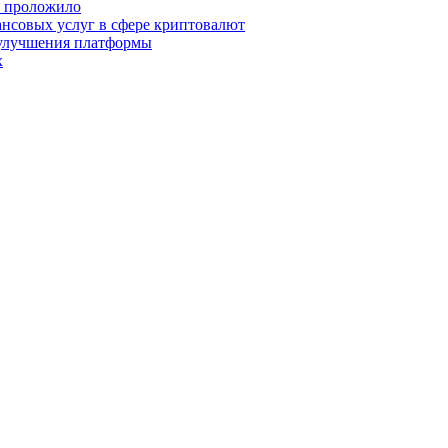
о проложило
нсовых услуг в сфере криптовалют
 улучшения платформы
х