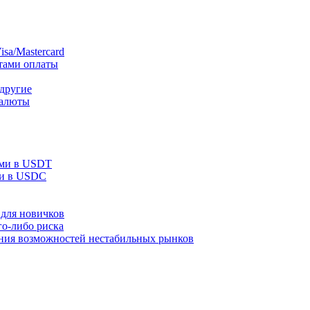
sa/Mastercard
тами оплаты
 другие
валюты
ами в USDT
ми в USDC
для новичков
го-либо риска
ания возможностей нестабильных рынков