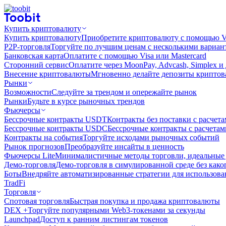
Купить криптовалюту
Купить криптовалюту
Приобретите криптовалюту с помощью Vi
P2P-торговля
Торгуйте по лучшим ценам с несколькими вариан
Банковская карта
Оплатите с помощью Visa или Mastercard
Сторонний сервис
Оплатите через MoonPay, Advcash, Simplex и
Внесение криптовалюты
Мгновенно делайте депозиты крипто
Рынки
Возможности
Следуйте за трендом и опережайте рынок
Рынки
Будьте в курсе рыночных трендов
Фьючерсы
Бессрочные контракты USDT
Контракты без поставки с расчет
Бессрочные контракты USDC
Бессрочные контракты с расчета
Контракты на события
Торгуйте исходами рыночных событий
Рынок прогнозов
Преобразуйте инсайты в ценность
Фьючерсы Lite
Минималистичные методы торговли, идеальные 
Демо-торговля
Демо-торговля в симулированной среде без како
Боты
Внедряйте автоматизированные стратегии для использов
TradFi
Торговля
Спотовая торговля
Быстрая покупка и продажа криптовалюты
DEX +
Торгуйте популярными Web3-токенами за секунды
Launchpad
Доступ к ранним листингам токенов