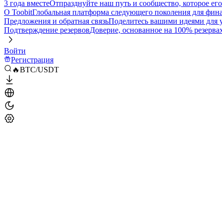
3 года вместе
Отпразднуйте наш путь и сообщество, которое ег
О Toobit
Глобальная платформа следующего поколения для фина
Предложения и обратная связь
Поделитесь вашими идеями для
Подтверждение резервов
Доверие, основанное на 100% резерва
Войти
Регистрация
🔥BTC/USDT