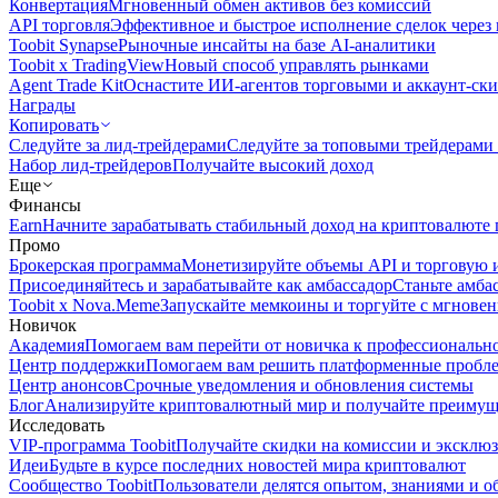
Конвертация
Мгновенный обмен активов без комиссий
API торговля
Эффективное и быстрое исполнение сделок чере
Toobit Synapse
Рыночные инсайты на базе AI-аналитики
Toobit x TradingView
Новый способ управлять рынками
Agent Trade Kit
Оснастите ИИ-агентов торговыми и аккаунт-ск
Награды
Копировать
Следуйте за лид-трейдерами
Следуйте за топовыми трейдерами
Набор лид-трейдеров
Получайте высокий доход
Еще
Финансы
Earn
Начните зарабатывать стабильный доход на криптовалюте 
Промо
Брокерская программа
Монетизируйте объемы API и торговую 
Присоединяйтесь и зарабатывайте как амбассадор
Станьте амба
Toobit x Nova.Meme
Запускайте мемкоины и торгуйте с мгнове
Новичок
Академия
Помогаем вам перейти от новичка к профессиональн
Центр поддержки
Помогаем вам решить платформенные пробл
Центр анонсов
Срочные уведомления и обновления системы
Блог
Анализируйте криптовалютный мир и получайте преимуще
Исследовать
VIP-программа Toobit
Получайте скидки на комиссии и эксклю
Идеи
Будьте в курсе последних новостей мира криптовалют
Сообщество Toobit
Пользователи делятся опытом, знаниями и 