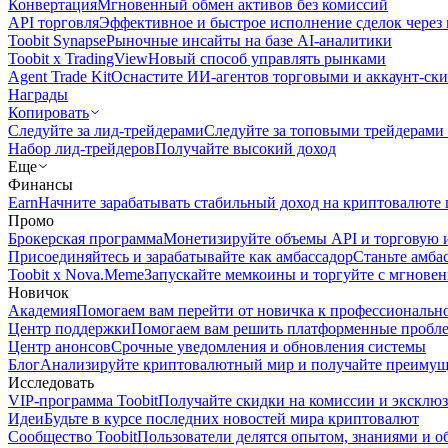
Конвертация
Мгновенный обмен активов без комиссий
API торговля
Эффективное и быстрое исполнение сделок чере
Toobit Synapse
Рыночные инсайты на базе AI-аналитики
Toobit x TradingView
Новый способ управлять рынками
Agent Trade Kit
Оснастите ИИ-агентов торговыми и аккаунт-ск
Награды
Копировать
Следуйте за лид-трейдерами
Следуйте за топовыми трейдерами
Набор лид-трейдеров
Получайте высокий доход
Еще
Финансы
Earn
Начните зарабатывать стабильный доход на криптовалюте 
Промо
Брокерская программа
Монетизируйте объемы API и торговую 
Присоединяйтесь и зарабатывайте как амбассадор
Станьте амба
Toobit x Nova.Meme
Запускайте мемкоины и торгуйте с мгнове
Новичок
Академия
Помогаем вам перейти от новичка к профессиональн
Центр поддержки
Помогаем вам решить платформенные пробл
Центр анонсов
Срочные уведомления и обновления системы
Блог
Анализируйте криптовалютный мир и получайте преимуще
Исследовать
VIP-программа Toobit
Получайте скидки на комиссии и эксклю
Идеи
Будьте в курсе последних новостей мира криптовалют
Сообщество Toobit
Пользователи делятся опытом, знаниями и 