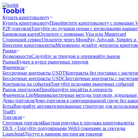
Купить криптовалюту
Купить криптовалюту
Приобретите криптовалюту с помощью Vi
P2P-торговля
Торгуйте по лучшим ценам с несколькими вариан
Банковская карта
Оплатите с помощью Visa или Mastercard
Сторонний сервис
Оплатите через MoonPay, Advcash, Simplex и
Внесение криптовалюты
Мгновенно делайте депозиты крипто
Рынки
Возможности
Следуйте за трендом и опережайте рынок
Рынки
Будьте в курсе рыночных трендов
Фьючерсы
Бессрочные контракты USDT
Контракты без поставки с расчет
Бессрочные контракты USDC
Бессрочные контракты с расчета
Контракты на события
Торгуйте исходами рыночных событий
Рынок прогнозов
Преобразуйте инсайты в ценность
Фьючерсы Lite
Минималистичные методы торговли, идеальные 
Демо-торговля
Демо-торговля в симулированной среде без како
Боты
Внедряйте автоматизированные стратегии для использов
TradFi
Торговля
Спотовая торговля
Быстрая покупка и продажа криптовалюты
DEX +
Торгуйте популярными Web3-токенами за секунды
Launchpad
Доступ к ранним листингам токенов