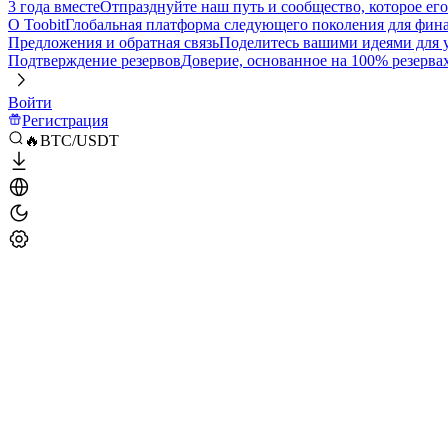
3 года вместе
Отпразднуйте наш путь и сообщество, которое ег
О Toobit
Глобальная платформа следующего поколения для фина
Предложения и обратная связь
Поделитесь вашими идеями для
Подтверждение резервов
Доверие, основанное на 100% резерва
Войти
Регистрация
🔥BTC/USDT