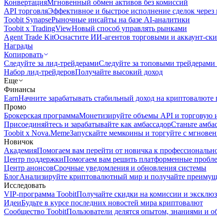
Конвертация
Мгновенный обмен активов без комиссий
API торговля
Эффективное и быстрое исполнение сделок чере
Toobit Synapse
Рыночные инсайты на базе AI-аналитики
Toobit x TradingView
Новый способ управлять рынками
Agent Trade Kit
Оснастите ИИ-агентов торговыми и аккаунт-ск
Награды
Копировать
Следуйте за лид-трейдерами
Следуйте за топовыми трейдерами
Набор лид-трейдеров
Получайте высокий доход
Еще
Финансы
Earn
Начните зарабатывать стабильный доход на криптовалюте 
Промо
Брокерская программа
Монетизируйте объемы API и торговую 
Присоединяйтесь и зарабатывайте как амбассадор
Станьте амба
Toobit x Nova.Meme
Запускайте мемкоины и торгуйте с мгнове
Новичок
Академия
Помогаем вам перейти от новичка к профессиональн
Центр поддержки
Помогаем вам решить платформенные пробл
Центр анонсов
Срочные уведомления и обновления системы
Блог
Анализируйте криптовалютный мир и получайте преимуще
Исследовать
VIP-программа Toobit
Получайте скидки на комиссии и эксклю
Идеи
Будьте в курсе последних новостей мира криптовалют
Сообщество Toobit
Пользователи делятся опытом, знаниями и 