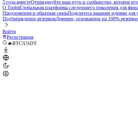
3 года вместе
Отпразднуйте наш путь и сообщество, которое ег
О Toobit
Глобальная платформа следующего поколения для фина
Предложения и обратная связь
Поделитесь вашими идеями для
Подтверждение резервов
Доверие, основанное на 100% резерва
Войти
Регистрация
🔥BTC/USDT