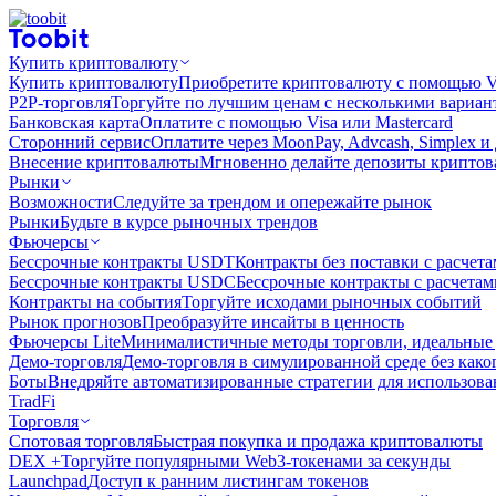
Купить криптовалюту
Купить криптовалюту
Приобретите криптовалюту с помощью Vi
P2P-торговля
Торгуйте по лучшим ценам с несколькими вариан
Банковская карта
Оплатите с помощью Visa или Mastercard
Сторонний сервис
Оплатите через MoonPay, Advcash, Simplex и
Внесение криптовалюты
Мгновенно делайте депозиты крипто
Рынки
Возможности
Следуйте за трендом и опережайте рынок
Рынки
Будьте в курсе рыночных трендов
Фьючерсы
Бессрочные контракты USDT
Контракты без поставки с расчет
Бессрочные контракты USDC
Бессрочные контракты с расчета
Контракты на события
Торгуйте исходами рыночных событий
Рынок прогнозов
Преобразуйте инсайты в ценность
Фьючерсы Lite
Минималистичные методы торговли, идеальные 
Демо-торговля
Демо-торговля в симулированной среде без како
Боты
Внедряйте автоматизированные стратегии для использов
TradFi
Торговля
Спотовая торговля
Быстрая покупка и продажа криптовалюты
DEX +
Торгуйте популярными Web3-токенами за секунды
Launchpad
Доступ к ранним листингам токенов