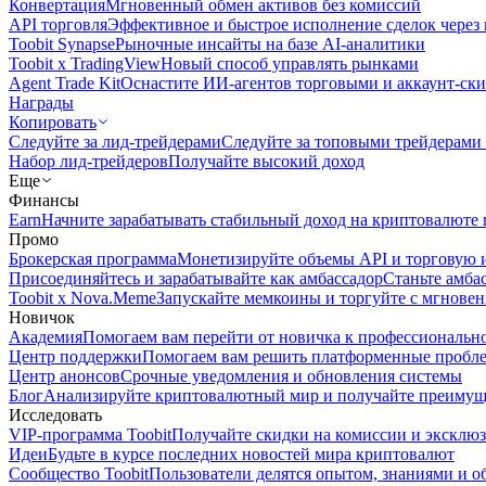
Конвертация
Мгновенный обмен активов без комиссий
API торговля
Эффективное и быстрое исполнение сделок чере
Toobit Synapse
Рыночные инсайты на базе AI-аналитики
Toobit x TradingView
Новый способ управлять рынками
Agent Trade Kit
Оснастите ИИ-агентов торговыми и аккаунт-ск
Награды
Копировать
Следуйте за лид-трейдерами
Следуйте за топовыми трейдерами
Набор лид-трейдеров
Получайте высокий доход
Еще
Финансы
Earn
Начните зарабатывать стабильный доход на криптовалюте 
Промо
Брокерская программа
Монетизируйте объемы API и торговую 
Присоединяйтесь и зарабатывайте как амбассадор
Станьте амба
Toobit x Nova.Meme
Запускайте мемкоины и торгуйте с мгнове
Новичок
Академия
Помогаем вам перейти от новичка к профессиональн
Центр поддержки
Помогаем вам решить платформенные пробл
Центр анонсов
Срочные уведомления и обновления системы
Блог
Анализируйте криптовалютный мир и получайте преимуще
Исследовать
VIP-программа Toobit
Получайте скидки на комиссии и эксклю
Идеи
Будьте в курсе последних новостей мира криптовалют
Сообщество Toobit
Пользователи делятся опытом, знаниями и 