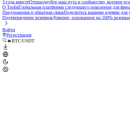
3 года вместе
Отпразднуйте наш путь и сообщество, которое ег
О Toobit
Глобальная платформа следующего поколения для фина
Предложения и обратная связь
Поделитесь вашими идеями для
Подтверждение резервов
Доверие, основанное на 100% резерва
Войти
Регистрация
🔥BTC/USDT