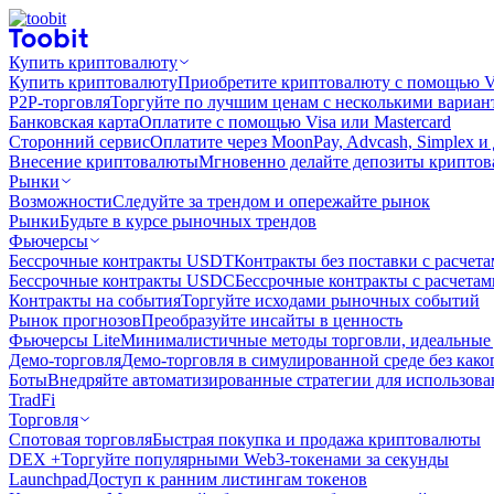
Купить криптовалюту
Купить криптовалюту
Приобретите криптовалюту с помощью Vi
P2P-торговля
Торгуйте по лучшим ценам с несколькими вариан
Банковская карта
Оплатите с помощью Visa или Mastercard
Сторонний сервис
Оплатите через MoonPay, Advcash, Simplex и
Внесение криптовалюты
Мгновенно делайте депозиты крипто
Рынки
Возможности
Следуйте за трендом и опережайте рынок
Рынки
Будьте в курсе рыночных трендов
Фьючерсы
Бессрочные контракты USDT
Контракты без поставки с расчет
Бессрочные контракты USDC
Бессрочные контракты с расчета
Контракты на события
Торгуйте исходами рыночных событий
Рынок прогнозов
Преобразуйте инсайты в ценность
Фьючерсы Lite
Минималистичные методы торговли, идеальные 
Демо-торговля
Демо-торговля в симулированной среде без како
Боты
Внедряйте автоматизированные стратегии для использов
TradFi
Торговля
Спотовая торговля
Быстрая покупка и продажа криптовалюты
DEX +
Торгуйте популярными Web3-токенами за секунды
Launchpad
Доступ к ранним листингам токенов