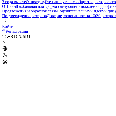
3 года вместе
Отпразднуйте наш путь и сообщество, которое ег
О Toobit
Глобальная платформа следующего поколения для фина
Предложения и обратная связь
Поделитесь вашими идеями для
Подтверждение резервов
Доверие, основанное на 100% резерва
Войти
Регистрация
🔥BTC/USDT