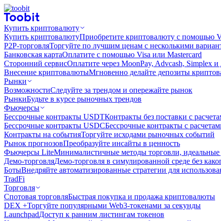
Купить криптовалюту
Купить криптовалюту
Приобретите криптовалюту с помощью Vi
P2P-торговля
Торгуйте по лучшим ценам с несколькими вариан
Банковская карта
Оплатите с помощью Visa или Mastercard
Сторонний сервис
Оплатите через MoonPay, Advcash, Simplex и
Внесение криптовалюты
Мгновенно делайте депозиты крипто
Рынки
Возможности
Следуйте за трендом и опережайте рынок
Рынки
Будьте в курсе рыночных трендов
Фьючерсы
Бессрочные контракты USDT
Контракты без поставки с расчет
Бессрочные контракты USDC
Бессрочные контракты с расчета
Контракты на события
Торгуйте исходами рыночных событий
Рынок прогнозов
Преобразуйте инсайты в ценность
Фьючерсы Lite
Минималистичные методы торговли, идеальные 
Демо-торговля
Демо-торговля в симулированной среде без како
Боты
Внедряйте автоматизированные стратегии для использов
TradFi
Торговля
Спотовая торговля
Быстрая покупка и продажа криптовалюты
DEX +
Торгуйте популярными Web3-токенами за секунды
Launchpad
Доступ к ранним листингам токенов