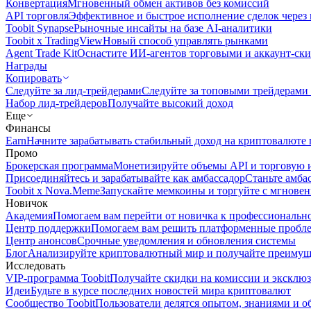
Конвертация
Мгновенный обмен активов без комиссий
API торговля
Эффективное и быстрое исполнение сделок чере
Toobit Synapse
Рыночные инсайты на базе AI-аналитики
Toobit x TradingView
Новый способ управлять рынками
Agent Trade Kit
Оснастите ИИ-агентов торговыми и аккаунт-ск
Награды
Копировать
Следуйте за лид-трейдерами
Следуйте за топовыми трейдерами
Набор лид-трейдеров
Получайте высокий доход
Еще
Финансы
Earn
Начните зарабатывать стабильный доход на криптовалюте 
Промо
Брокерская программа
Монетизируйте объемы API и торговую 
Присоединяйтесь и зарабатывайте как амбассадор
Станьте амба
Toobit x Nova.Meme
Запускайте мемкоины и торгуйте с мгнове
Новичок
Академия
Помогаем вам перейти от новичка к профессиональн
Центр поддержки
Помогаем вам решить платформенные пробл
Центр анонсов
Срочные уведомления и обновления системы
Блог
Анализируйте криптовалютный мир и получайте преимуще
Исследовать
VIP-программа Toobit
Получайте скидки на комиссии и эксклю
Идеи
Будьте в курсе последних новостей мира криптовалют
Сообщество Toobit
Пользователи делятся опытом, знаниями и 