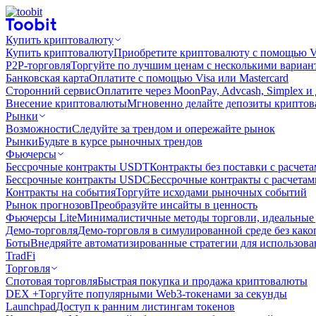
Купить криптовалюту
Купить криптовалюту
Приобретите криптовалюту с помощью Vi
P2P-торговля
Торгуйте по лучшим ценам с несколькими вариан
Банковская карта
Оплатите с помощью Visa или Mastercard
Сторонний сервис
Оплатите через MoonPay, Advcash, Simplex и
Внесение криптовалюты
Мгновенно делайте депозиты крипто
Рынки
Возможности
Следуйте за трендом и опережайте рынок
Рынки
Будьте в курсе рыночных трендов
Фьючерсы
Бессрочные контракты USDT
Контракты без поставки с расчет
Бессрочные контракты USDC
Бессрочные контракты с расчета
Контракты на события
Торгуйте исходами рыночных событий
Рынок прогнозов
Преобразуйте инсайты в ценность
Фьючерсы Lite
Минималистичные методы торговли, идеальные 
Демо-торговля
Демо-торговля в симулированной среде без како
Боты
Внедряйте автоматизированные стратегии для использов
TradFi
Торговля
Спотовая торговля
Быстрая покупка и продажа криптовалюты
DEX +
Торгуйте популярными Web3-токенами за секунды
Launchpad
Доступ к ранним листингам токенов