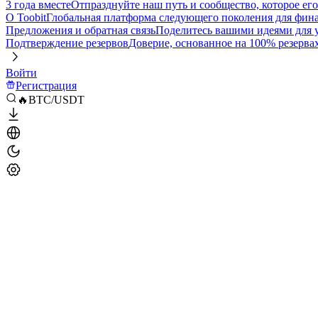
3 года вместе
Отпразднуйте наш путь и сообщество, которое ег
О Toobit
Глобальная платформа следующего поколения для фина
Предложения и обратная связь
Поделитесь вашими идеями для
Подтверждение резервов
Доверие, основанное на 100% резерва
Войти
Регистрация
🔥BTC/USDT