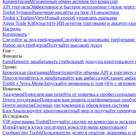
Конвертация
Мгновенный обмен активов без комиссий
API торговля
Эффективное и быстрое исполнение сделок чере
Toobit Synapse
Рыночные инсайты на базе AI-аналитики
Toobit x TradingView
Новый способ управлять рынками
Agent Trade Kit
Оснастите ИИ-агентов торговыми и аккаунт-ск
Награды
Копировать
Следуйте за лид-трейдерами
Следуйте за топовыми трейдерами
Набор лид-трейдеров
Получайте высокий доход
Еще
Финансы
Earn
Начните зарабатывать стабильный доход на криптовалюте 
Промо
Брокерская программа
Монетизируйте объемы API и торговую 
Присоединяйтесь и зарабатывайте как амбассадор
Станьте амба
Toobit x Nova.Meme
Запускайте мемкоины и торгуйте с мгнове
Новичок
Академия
Помогаем вам перейти от новичка к профессиональн
Центр поддержки
Помогаем вам решить платформенные пробл
Центр анонсов
Срочные уведомления и обновления системы
Блог
Анализируйте криптовалютный мир и получайте преимуще
Исследовать
VIP-программа Toobit
Получайте скидки на комиссии и эксклю
Идеи
Будьте в курсе последних новостей мира криптовалют
Сообщество Toobit
Пользователи делятся опытом, знаниями и 