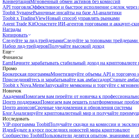
Конвертация
Мгновенный обмен активов без комиссий
API торговля
Эффективное и быстрое исполнение сделок чере
Toobit Synapse
Рыночные инсайты на базе AI-аналитики
Toobit x TradingView
Новый способ управлять рынками
Agent Trade Kit
Оснастите ИИ-агентов торговыми и аккаунт-ск
Награды
Копировать
Следуйте за лид-трейдерами
Следуйте за топовыми трейдерами
Набор лид-трейдеров
Получайте высокий доход
Еще
Финансы
Earn
Начните зарабатывать стабильный доход на криптовалюте 
Промо
Брокерская программа
Монетизируйте объемы API и торговую 
Присоединяйтесь и зарабатывайте как амбассадор
Станьте амба
Toobit x Nova.Meme
Запускайте мемкоины и торгуйте с мгнове
Новичок
Академия
Помогаем вам перейти от новичка к профессиональн
Центр поддержки
Помогаем вам решить платформенные пробл
Центр анонсов
Срочные уведомления и обновления системы
Блог
Анализируйте криптовалютный мир и получайте преимуще
Исследовать
VIP-программа Toobit
Получайте скидки на комиссии и эксклю
Идеи
Будьте в курсе последних новостей мира криптовалют
Сообщество Toobit
Пользователи делятся опытом, знаниями и 