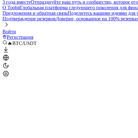
3 года вместе
Отпразднуйте наш путь и сообщество, которое ег
О Toobit
Глобальная платформа следующего поколения для фина
Предложения и обратная связь
Поделитесь вашими идеями для
Подтверждение резервов
Доверие, основанное на 100% резерва
Войти
Регистрация
🔥BTC/USDT