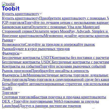
Купить криптовалюту
Купить криптовалюту
Приобретите криптовалюту с помощью Vi
P2P-торговля
Торгуйте по лучшим ценам с несколькими вариан
Банковская карта
Оплатите с помощью Visa или Mastercard
Сторонний сервис
Оплатите через MoonPay, Advcash, Simplex и
Внесение криптовалюты
Мгновенно делайте депозиты крипто
Рынки
Возможности
Следуйте за трендом и опережайте рынок
Рынки
Будьте в курсе рыночных трендов
Фьючерсы
Бессрочные контракты USDT
Контракты без поставки с расчет
Бессрочные контракты USDC
Бессрочные контракты с расчета
Контракты на события
Торгуйте исходами рыночных событий
Рынок прогнозов
Преобразуйте инсайты в ценность
Фьючерсы Lite
Минималистичные методы торговли, идеальные 
Демо-торговля
Демо-торговля в симулированной среде без како
Боты
Внедряйте автоматизированные стратегии для использов
TradFi
Торговля
Спотовая торговля
Быстрая покупка и продажа криптовалюты
DEX +
Торгуйте популярными Web3-токенами за секунды
Launchpad
Доступ к ранним листингам токенов