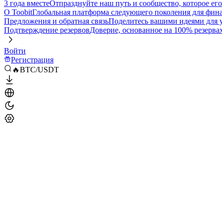
3 года вместе
Отпразднуйте наш путь и сообщество, которое ег
О Toobit
Глобальная платформа следующего поколения для фина
Предложения и обратная связь
Поделитесь вашими идеями для
Подтверждение резервов
Доверие, основанное на 100% резерва
Войти
Регистрация
🔥BTC/USDT