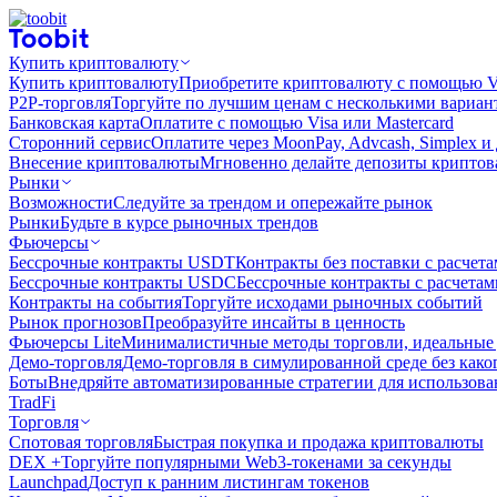
Купить криптовалюту
Купить криптовалюту
Приобретите криптовалюту с помощью Vi
P2P-торговля
Торгуйте по лучшим ценам с несколькими вариан
Банковская карта
Оплатите с помощью Visa или Mastercard
Сторонний сервис
Оплатите через MoonPay, Advcash, Simplex и
Внесение криптовалюты
Мгновенно делайте депозиты крипто
Рынки
Возможности
Следуйте за трендом и опережайте рынок
Рынки
Будьте в курсе рыночных трендов
Фьючерсы
Бессрочные контракты USDT
Контракты без поставки с расчет
Бессрочные контракты USDC
Бессрочные контракты с расчета
Контракты на события
Торгуйте исходами рыночных событий
Рынок прогнозов
Преобразуйте инсайты в ценность
Фьючерсы Lite
Минималистичные методы торговли, идеальные 
Демо-торговля
Демо-торговля в симулированной среде без како
Боты
Внедряйте автоматизированные стратегии для использов
TradFi
Торговля
Спотовая торговля
Быстрая покупка и продажа криптовалюты
DEX +
Торгуйте популярными Web3-токенами за секунды
Launchpad
Доступ к ранним листингам токенов