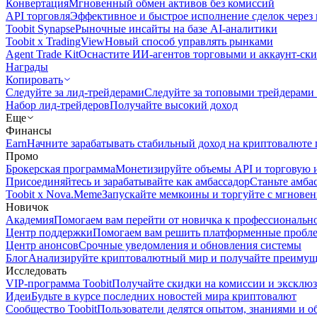
Конвертация
Мгновенный обмен активов без комиссий
API торговля
Эффективное и быстрое исполнение сделок чере
Toobit Synapse
Рыночные инсайты на базе AI-аналитики
Toobit x TradingView
Новый способ управлять рынками
Agent Trade Kit
Оснастите ИИ-агентов торговыми и аккаунт-ск
Награды
Копировать
Следуйте за лид-трейдерами
Следуйте за топовыми трейдерами
Набор лид-трейдеров
Получайте высокий доход
Еще
Финансы
Earn
Начните зарабатывать стабильный доход на криптовалюте 
Промо
Брокерская программа
Монетизируйте объемы API и торговую 
Присоединяйтесь и зарабатывайте как амбассадор
Станьте амба
Toobit x Nova.Meme
Запускайте мемкоины и торгуйте с мгнове
Новичок
Академия
Помогаем вам перейти от новичка к профессиональн
Центр поддержки
Помогаем вам решить платформенные пробл
Центр анонсов
Срочные уведомления и обновления системы
Блог
Анализируйте криптовалютный мир и получайте преимуще
Исследовать
VIP-программа Toobit
Получайте скидки на комиссии и эксклю
Идеи
Будьте в курсе последних новостей мира криптовалют
Сообщество Toobit
Пользователи делятся опытом, знаниями и 