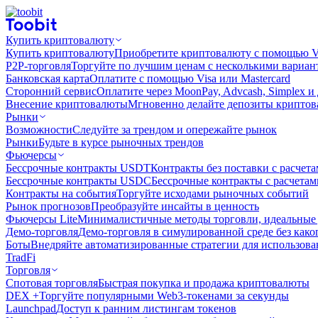
Купить криптовалюту
Купить криптовалюту
Приобретите криптовалюту с помощью Vi
P2P-торговля
Торгуйте по лучшим ценам с несколькими вариан
Банковская карта
Оплатите с помощью Visa или Mastercard
Сторонний сервис
Оплатите через MoonPay, Advcash, Simplex и
Внесение криптовалюты
Мгновенно делайте депозиты крипто
Рынки
Возможности
Следуйте за трендом и опережайте рынок
Рынки
Будьте в курсе рыночных трендов
Фьючерсы
Бессрочные контракты USDT
Контракты без поставки с расчет
Бессрочные контракты USDC
Бессрочные контракты с расчета
Контракты на события
Торгуйте исходами рыночных событий
Рынок прогнозов
Преобразуйте инсайты в ценность
Фьючерсы Lite
Минималистичные методы торговли, идеальные 
Демо-торговля
Демо-торговля в симулированной среде без како
Боты
Внедряйте автоматизированные стратегии для использов
TradFi
Торговля
Спотовая торговля
Быстрая покупка и продажа криптовалюты
DEX +
Торгуйте популярными Web3-токенами за секунды
Launchpad
Доступ к ранним листингам токенов