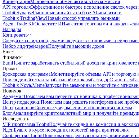
Конвертация
Мгновенный обмен активов без комиссий
API торговля
Эффективное и быстрое исполнение сделок чере
Toobit Synapse
Рыночные инсайты на базе AI-аналитики
Toobit x TradingView
Новый способ управлять рынками
Agent Trade Kit
Оснастите ИИ-агентов торговыми и аккаунт-ск
Награды
Копировать
Следуйте за лид-трейдерами
Следуйте за топовыми трейдерами
Набор лид-трейдеров
Получайте высокий доход
Еще
Финансы
Earn
Начните зарабатывать стабильный доход на криптовалюте 
Промо
Брокерская программа
Монетизируйте объемы API и торговую 
Присоединяйтесь и зарабатывайте как амбассадор
Станьте амба
Toobit x Nova.Meme
Запускайте мемкоины и торгуйте с мгнове
Новичок
Академия
Помогаем вам перейти от новичка к профессиональн
Центр поддержки
Помогаем вам решить платформенные пробл
Центр анонсов
Срочные уведомления и обновления системы
Блог
Анализируйте криптовалютный мир и получайте преимуще
Исследовать
VIP-программа Toobit
Получайте скидки на комиссии и эксклю
Идеи
Будьте в курсе последних новостей мира криптовалют
Сообщество Toobit
Пользователи делятся опытом, знаниями и 