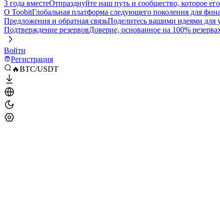
3 года вместе
Отпразднуйте наш путь и сообщество, которое ег
О Toobit
Глобальная платформа следующего поколения для фина
Предложения и обратная связь
Поделитесь вашими идеями для
Подтверждение резервов
Доверие, основанное на 100% резерва
Войти
Регистрация
🔥BTC/USDT