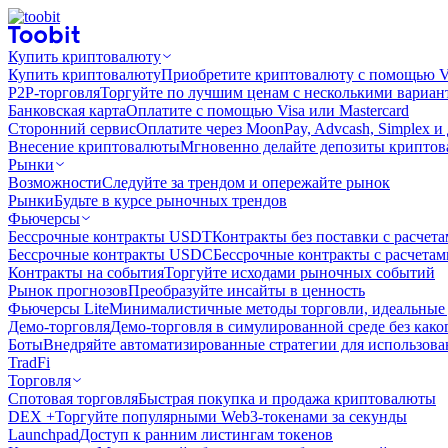
Купить криптовалюту
Купить криптовалюту
Приобретите криптовалюту с помощью Vi
P2P-торговля
Торгуйте по лучшим ценам с несколькими вариан
Банковская карта
Оплатите с помощью Visa или Mastercard
Сторонний сервис
Оплатите через MoonPay, Advcash, Simplex и
Внесение криптовалюты
Мгновенно делайте депозиты крипто
Рынки
Возможности
Следуйте за трендом и опережайте рынок
Рынки
Будьте в курсе рыночных трендов
Фьючерсы
Бессрочные контракты USDT
Контракты без поставки с расчет
Бессрочные контракты USDC
Бессрочные контракты с расчета
Контракты на события
Торгуйте исходами рыночных событий
Рынок прогнозов
Преобразуйте инсайты в ценность
Фьючерсы Lite
Минималистичные методы торговли, идеальные 
Демо-торговля
Демо-торговля в симулированной среде без како
Боты
Внедряйте автоматизированные стратегии для использов
TradFi
Торговля
Спотовая торговля
Быстрая покупка и продажа криптовалюты
DEX +
Торгуйте популярными Web3-токенами за секунды
Launchpad
Доступ к ранним листингам токенов