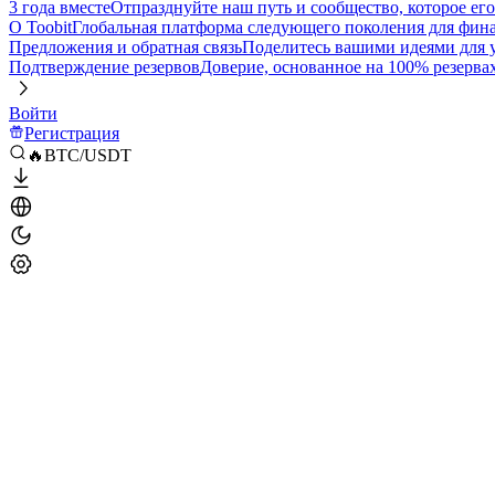
3 года вместе
Отпразднуйте наш путь и сообщество, которое ег
О Toobit
Глобальная платформа следующего поколения для фина
Предложения и обратная связь
Поделитесь вашими идеями для
Подтверждение резервов
Доверие, основанное на 100% резерва
Войти
Регистрация
🔥BTC/USDT