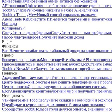
Конвертация
Мгновенный обмен активов без комиссий
API торговля
Эффективное и быстрое исполнение сделок чере
Toobit Synapse
Рыночные инсайты на базе AI-аналитики
Toobit x TradingView
Новый способ управлять рынками
Agent Trade Kit
Оснастите ИИ-агентов торговыми и аккаунт-ск
Награды
Копировать
Следуйте за лид-трейдерами
Следуйте за топовыми трейдерами
Набор лид-трейдеров
Получайте высокий доход
Еще
Финансы
Earn
Начните зарабатывать стабильный доход на криптовалюте 
Промо
Брокерская программа
Монетизируйте объемы API и торговую 
Присоединяйтесь и зарабатывайте как амбассадор
Станьте амба
Toobit x Nova.Meme
Запускайте мемкоины и торгуйте с мгнове
Новичок
Академия
Помогаем вам перейти от новичка к профессиональн
Центр поддержки
Помогаем вам решить платформенные пробл
Центр анонсов
Срочные уведомления и обновления системы
Блог
Анализируйте криптовалютный мир и получайте преимуще
Исследовать
VIP-программа Toobit
Получайте скидки на комиссии и эксклю
Идеи
Будьте в курсе последних новостей мира криптовалют
Сообщество Toobit
Пользователи делятся опытом, знаниями и 