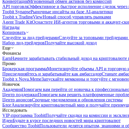
Конвертация
Мгновенный обмен активов без комиссий
API торговля
Эффективное и быстрое исполнение сделок чере
Toobit Synapse
Рыночные инсайты на базе AI-аналитики
Toobit x TradingView
Новый способ управлять рынками
Agent Trade Kit
Оснастите ИИ-агентов торговыми и аккаунт-ск
Награды
Копировать
Следуйте за лид-трейдерами
Следуйте за топовыми трейдерами
Набор лид-трейдеров
Получайте высокий доход
Еще
Финансы
Earn
Начните зарабатывать стабильный доход на криптовалюте 
Промо
Брокерская программа
Монетизируйте объемы API и торговую 
Присоединяйтесь и зарабатывайте как амбассадор
Станьте амба
Toobit x Nova.Meme
Запускайте мемкоины и торгуйте с мгнове
Новичок
Академия
Помогаем вам перейти от новичка к профессиональн
Центр поддержки
Помогаем вам решить платформенные пробл
Центр анонсов
Срочные уведомления и обновления системы
Блог
Анализируйте криптовалютный мир и получайте преимуще
Исследовать
VIP-программа Toobit
Получайте скидки на комиссии и эксклю
Идеи
Будьте в курсе последних новостей мира криптовалют
Сообщество Toobit
Пользователи делятся опытом, знаниями и 