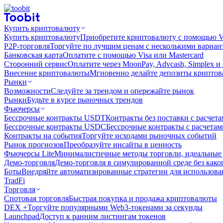
Купить криптовалюту
Купить криптовалюту
Приобретите криптовалюту с помощью Vi
P2P-торговля
Торгуйте по лучшим ценам с несколькими вариан
Банковская карта
Оплатите с помощью Visa или Mastercard
Сторонний сервис
Оплатите через MoonPay, Advcash, Simplex и
Внесение криптовалюты
Мгновенно делайте депозиты крипто
Рынки
Возможности
Следуйте за трендом и опережайте рынок
Рынки
Будьте в курсе рыночных трендов
Фьючерсы
Бессрочные контракты USDT
Контракты без поставки с расчет
Бессрочные контракты USDC
Бессрочные контракты с расчета
Контракты на события
Торгуйте исходами рыночных событий
Рынок прогнозов
Преобразуйте инсайты в ценность
Фьючерсы Lite
Минималистичные методы торговли, идеальные 
Демо-торговля
Демо-торговля в симулированной среде без како
Боты
Внедряйте автоматизированные стратегии для использов
TradFi
Торговля
Спотовая торговля
Быстрая покупка и продажа криптовалюты
DEX +
Торгуйте популярными Web3-токенами за секунды
Launchpad
Доступ к ранним листингам токенов