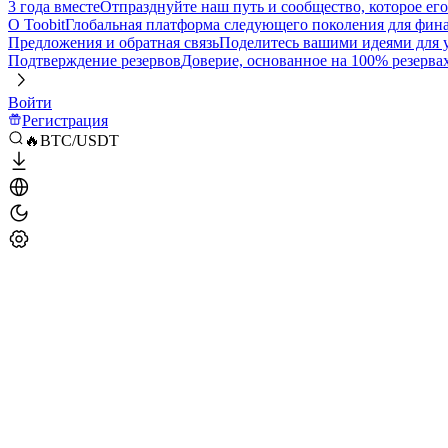
3 года вместе
Отпразднуйте наш путь и сообщество, которое ег
О Toobit
Глобальная платформа следующего поколения для фина
Предложения и обратная связь
Поделитесь вашими идеями для
Подтверждение резервов
Доверие, основанное на 100% резерва
Войти
Регистрация
🔥BTC/USDT