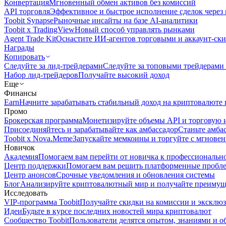
Конвертация
Мгновенный обмен активов без комиссий
API торговля
Эффективное и быстрое исполнение сделок чере
Toobit Synapse
Рыночные инсайты на базе AI-аналитики
Toobit x TradingView
Новый способ управлять рынками
Agent Trade Kit
Оснастите ИИ-агентов торговыми и аккаунт-ск
Награды
Копировать
Следуйте за лид-трейдерами
Следуйте за топовыми трейдерами
Набор лид-трейдеров
Получайте высокий доход
Еще
Финансы
Earn
Начните зарабатывать стабильный доход на криптовалюте 
Промо
Брокерская программа
Монетизируйте объемы API и торговую 
Присоединяйтесь и зарабатывайте как амбассадор
Станьте амба
Toobit x Nova.Meme
Запускайте мемкоины и торгуйте с мгнове
Новичок
Академия
Помогаем вам перейти от новичка к профессиональн
Центр поддержки
Помогаем вам решить платформенные пробл
Центр анонсов
Срочные уведомления и обновления системы
Блог
Анализируйте криптовалютный мир и получайте преимуще
Исследовать
VIP-программа Toobit
Получайте скидки на комиссии и эксклю
Идеи
Будьте в курсе последних новостей мира криптовалют
Сообщество Toobit
Пользователи делятся опытом, знаниями и 