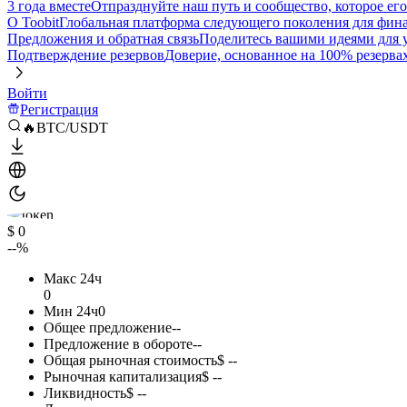
3 года вместе
Отпразднуйте наш путь и сообщество, которое ег
О Toobit
Глобальная платформа следующего поколения для фина
Предложения и обратная связь
Поделитесь вашими идеями для
Подтверждение резервов
Доверие, основанное на 100% резерва
Войти
Регистрация
🔥BTC/USDT
$ 0
--%
Макс 24ч
0
Мин 24ч
0
Общее предложение
--
Предложение в обороте
--
Общая рыночная стоимость
$ --
Рыночная капитализация
$ --
Ликвидность
$ --