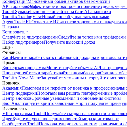
Конвертация
Мгновенный обмен активов без комиссий
API торговля
Эффективное и быстрое исполнение сделок чере
Toobit Synapse
Рыночные инсайты на базе AI-аналитики
Toobit x TradingView
Новый способ управлять рынками
Agent Trade Kit
Оснастите ИИ-агентов торговыми и аккаунт-ск
Награды
Копировать
Следуйте за лид-трейдерами
Следуйте за топовыми трейдерами
Набор лид-трейдеров
Получайте высокий доход
Еще
Финансы
Earn
Начните зарабатывать стабильный доход на криптовалюте 
Промо
Брокерская программа
Монетизируйте объемы API и торговую 
Присоединяйтесь и зарабатывайте как амбассадор
Станьте амба
Toobit x Nova.Meme
Запускайте мемкоины и торгуйте с мгнове
Новичок
Академия
Помогаем вам перейти от новичка к профессиональн
Центр поддержки
Помогаем вам решить платформенные пробл
Центр анонсов
Срочные уведомления и обновления системы
Блог
Анализируйте криптовалютный мир и получайте преимуще
Исследовать
VIP-программа Toobit
Получайте скидки на комиссии и эксклю
Идеи
Будьте в курсе последних новостей мира криптовалют
Сообщество Toobit
Пользователи делятся опытом, знаниями и 