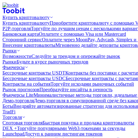
Купить криптовалюту
Купить криптовалюту
Приобретите криптовалюту с помощью Vi
P2P-торговля
Торгуйте по лучшим ценам с несколькими вариан
Банковская карта
Оплатите с помощью Visa или Mastercard
Сторонний сервис
Оплатите через MoonPay, Advcash, Simplex и
Внесение криптовалюты
Мгновенно делайте депозиты крипто
Рынки
Возможности
Следуйте за трендом и опережайте рынок
Рынки
Будьте в курсе рыночных трендов
Фьючерсы
Бессрочные контракты USDT
Контракты без поставки с расчет
Бессрочные контракты USDC
Бессрочные контракты с расчета
Контракты на события
Торгуйте исходами рыночных событий
Рынок прогнозов
Преобразуйте инсайты в ценность
Фьючерсы Lite
Минималистичные методы торговли, идеальные 
Демо-торговля
Демо-торговля в симулированной среде без како
Боты
Внедряйте автоматизированные стратегии для использов
TradFi
Торговля
Спотовая торговля
Быстрая покупка и продажа криптовалюты
DEX +
Торгуйте популярными Web3-токенами за секунды
Launchpad
Доступ к ранним листингам токенов