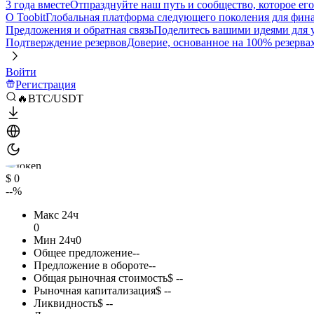
3 года вместе
Отпразднуйте наш путь и сообщество, которое ег
О Toobit
Глобальная платформа следующего поколения для фина
Предложения и обратная связь
Поделитесь вашими идеями для
Подтверждение резервов
Доверие, основанное на 100% резерва
Войти
Регистрация
🔥BTC/USDT
$ 0
--%
Макс 24ч
0
Мин 24ч
0
Общее предложение
--
Предложение в обороте
--
Общая рыночная стоимость
$ --
Рыночная капитализация
$ --
Ликвидность
$ --