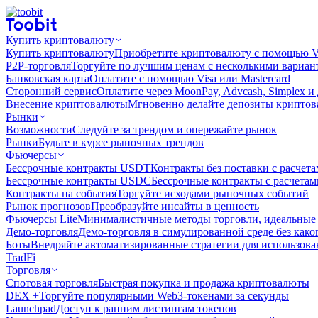
Купить криптовалюту
Купить криптовалюту
Приобретите криптовалюту с помощью Vi
P2P-торговля
Торгуйте по лучшим ценам с несколькими вариан
Банковская карта
Оплатите с помощью Visa или Mastercard
Сторонний сервис
Оплатите через MoonPay, Advcash, Simplex и
Внесение криптовалюты
Мгновенно делайте депозиты крипто
Рынки
Возможности
Следуйте за трендом и опережайте рынок
Рынки
Будьте в курсе рыночных трендов
Фьючерсы
Бессрочные контракты USDT
Контракты без поставки с расчет
Бессрочные контракты USDC
Бессрочные контракты с расчета
Контракты на события
Торгуйте исходами рыночных событий
Рынок прогнозов
Преобразуйте инсайты в ценность
Фьючерсы Lite
Минималистичные методы торговли, идеальные 
Демо-торговля
Демо-торговля в симулированной среде без како
Боты
Внедряйте автоматизированные стратегии для использов
TradFi
Торговля
Спотовая торговля
Быстрая покупка и продажа криптовалюты
DEX +
Торгуйте популярными Web3-токенами за секунды
Launchpad
Доступ к ранним листингам токенов