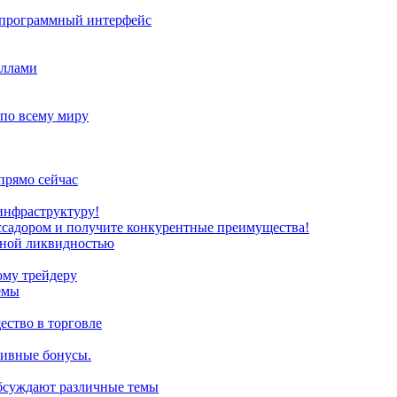
з программный интерфейс
иллами
 по всему миру
прямо сейчас
инфраструктуру!
ссадором и получите конкурентные преимущества!
нной ликвидностью
ому трейдеру
емы
ство в торговле
зивные бонусы.
обсуждают различные темы