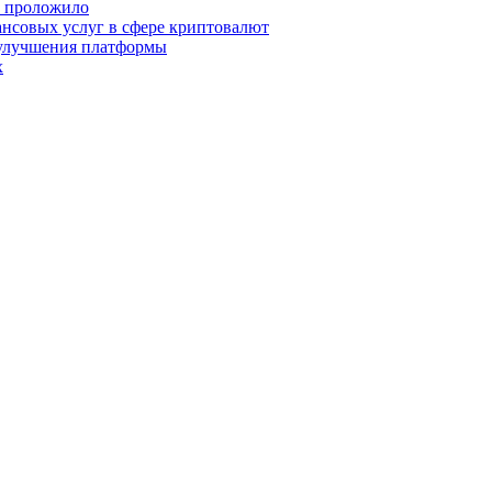
о проложило
нсовых услуг в сфере криптовалют
 улучшения платформы
х