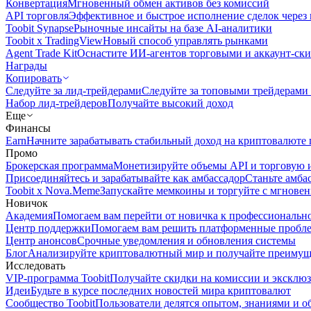
Конвертация
Мгновенный обмен активов без комиссий
API торговля
Эффективное и быстрое исполнение сделок чере
Toobit Synapse
Рыночные инсайты на базе AI-аналитики
Toobit x TradingView
Новый способ управлять рынками
Agent Trade Kit
Оснастите ИИ-агентов торговыми и аккаунт-ск
Награды
Копировать
Следуйте за лид-трейдерами
Следуйте за топовыми трейдерами
Набор лид-трейдеров
Получайте высокий доход
Еще
Финансы
Earn
Начните зарабатывать стабильный доход на криптовалюте 
Промо
Брокерская программа
Монетизируйте объемы API и торговую 
Присоединяйтесь и зарабатывайте как амбассадор
Станьте амба
Toobit x Nova.Meme
Запускайте мемкоины и торгуйте с мгнове
Новичок
Академия
Помогаем вам перейти от новичка к профессиональн
Центр поддержки
Помогаем вам решить платформенные пробл
Центр анонсов
Срочные уведомления и обновления системы
Блог
Анализируйте криптовалютный мир и получайте преимуще
Исследовать
VIP-программа Toobit
Получайте скидки на комиссии и эксклю
Идеи
Будьте в курсе последних новостей мира криптовалют
Сообщество Toobit
Пользователи делятся опытом, знаниями и 