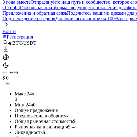
3 года вместе
Отпразднуйте наш путь и сообщество, которое ег
О Toobit
Глобальная платформа следующего поколения для фина
Предложения и обратная связь
Поделитесь вашими идеями для
Подтверждение резервов
Доверие, основанное на 100% резерва
Войти
Регистрация
🔥BTC/USDT
$ 0
--%
Макс 24ч
0
Мин 24ч
0
Общее предложение
--
Предложение в обороте
--
Общая рыночная стоимость
$ --
Рыночная капитализация
$ --
Ликвидность
$ --