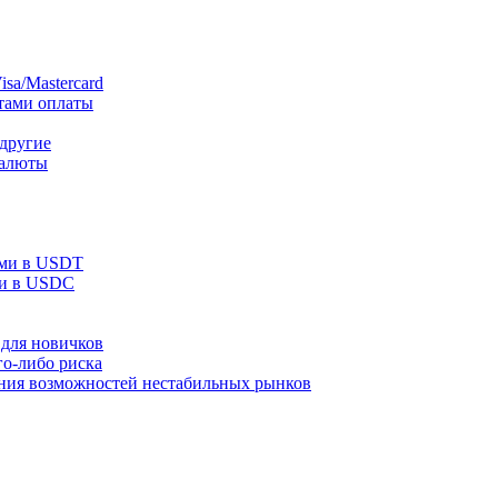
sa/Mastercard
тами оплаты
 другие
валюты
ами в USDT
ми в USDC
для новичков
го-либо риска
ания возможностей нестабильных рынков