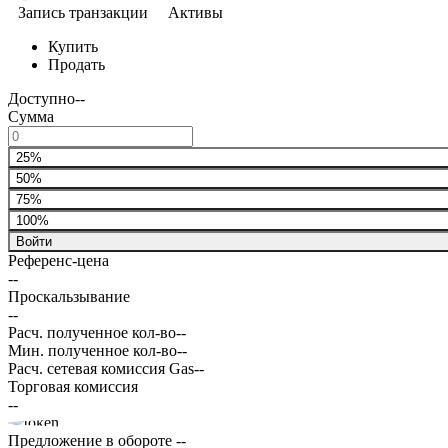
Запись транзакции
Активы
Купить
Продать
Доступно
--
Сумма
25%
50%
75%
100%
Войти
Референс-цена
--
Проскальзывание
--
Расч. полученное кол-во
--
Мин. полученное кол-во
--
Расч. сетевая комиссия Gas
--
Торговая комиссия
--
Предложение в обороте
--