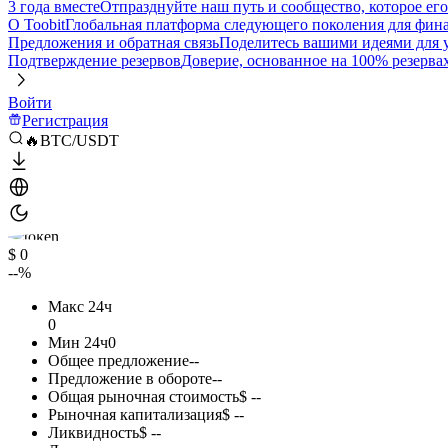
3 года вместе
Отпразднуйте наш путь и сообщество, которое ег
О Toobit
Глобальная платформа следующего поколения для фина
Предложения и обратная связь
Поделитесь вашими идеями для
Подтверждение резервов
Доверие, основанное на 100% резерва
Войти
Регистрация
🔥BTC/USDT
$ 0
--%
Макс 24ч
0
Мин 24ч
0
Общее предложение
--
Предложение в обороте
--
Общая рыночная стоимость
$ --
Рыночная капитализация
$ --
Ликвидность
$ --