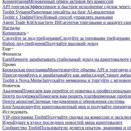
Конвертация
Мгновенный обмен активов без комиссий
API торговля
Эффективное и быстрое исполнение сделок чере
Toobit Synapse
Рыночные инсайты на базе AI-аналитики
Toobit x TradingView
Новый способ управлять рынками
Agent Trade Kit
Оснастите ИИ-агентов торговыми и аккаунт-ск
Награды
Копировать
Следуйте за лид-трейдерами
Следуйте за топовыми трейдерами
Набор лид-трейдеров
Получайте высокий доход
Еще
Финансы
Earn
Начните зарабатывать стабильный доход на криптовалюте 
Промо
Брокерская программа
Монетизируйте объемы API и торговую 
Присоединяйтесь и зарабатывайте как амбассадор
Станьте амба
Toobit x Nova.Meme
Запускайте мемкоины и торгуйте с мгнове
Новичок
Академия
Помогаем вам перейти от новичка к профессиональн
Центр поддержки
Помогаем вам решить платформенные пробл
Центр анонсов
Срочные уведомления и обновления системы
Блог
Анализируйте криптовалютный мир и получайте преимуще
Исследовать
VIP-программа Toobit
Получайте скидки на комиссии и эксклю
Идеи
Будьте в курсе последних новостей мира криптовалют
Сообщество Toobit
Пользователи делятся опытом, знаниями и 