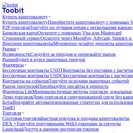
Купить криптовалюту
Купить криптовалюту
Приобретите криптовалюту с помощью Vi
P2P-торговля
Торгуйте по лучшим ценам с несколькими вариан
Банковская карта
Оплатите с помощью Visa или Mastercard
Сторонний сервис
Оплатите через MoonPay, Advcash, Simplex и
Внесение криптовалюты
Мгновенно делайте депозиты крипто
Рынки
Возможности
Следуйте за трендом и опережайте рынок
Рынки
Будьте в курсе рыночных трендов
Фьючерсы
Бессрочные контракты USDT
Контракты без поставки с расчет
Бессрочные контракты USDC
Бессрочные контракты с расчета
Контракты на события
Торгуйте исходами рыночных событий
Рынок прогнозов
Преобразуйте инсайты в ценность
Фьючерсы Lite
Минималистичные методы торговли, идеальные 
Демо-торговля
Демо-торговля в симулированной среде без како
Боты
Внедряйте автоматизированные стратегии для использов
TradFi
Торговля
Спотовая торговля
Быстрая покупка и продажа криптовалюты
DEX +
Торгуйте популярными Web3-токенами за секунды
Launchpad
Доступ к ранним листингам токенов