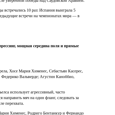
сле уверенной победы над Саудовской Аравией.
ы встречались 10 раз: Испания выиграла 5
предыдущие встречи на чемпионатах мира — в
рессинг, мощная середина поля и прямые
ела, Хосе Мария Хименес, Себастьян Касерес,
, Федерико Вальверде; Агустин Каноббио,
елса использует агрессивный, часто
 направить мяч на один фланг, следовать за
ле перехвата.
Мария Хименес, Родриго Бентанкур и Фернандо