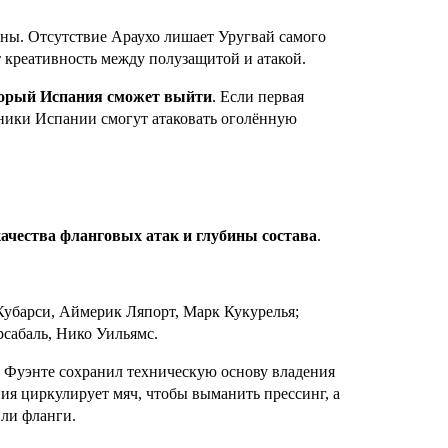
ны. Отсутствие Араухо лишает Уругвай самого
 креативность между полузащитой и атакой.
оторый Испания сможет выйти
. Если первая
тники Испании смогут атаковать оголённую
качества фланговых атак и глубины состава
.
убарси, Аймерик Ляпорт, Марк Кукурелья;
сабаль, Нико Уильямс.
 Фуэнте сохранил техническую основу владения
ия циркулирует мяч, чтобы выманить прессинг, а
или фланги.