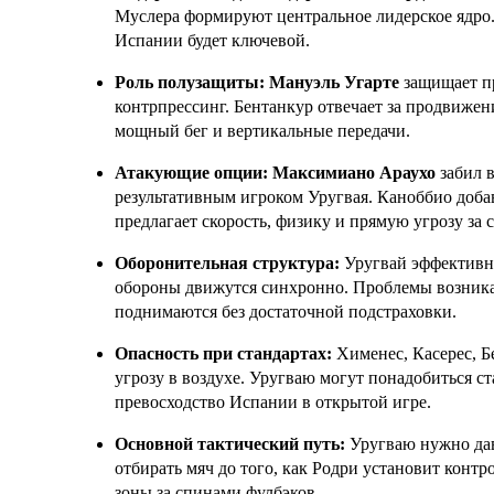
Муслера формируют центральное лидерское ядро.
Испании будет ключевой.
Роль полузащиты:
Мануэль Угарте
защищает пр
контрпрессинг. Бентанкур отвечает за продвижен
мощный бег и вертикальные передачи.
Атакующие опции:
Максимиано Араухо
забил в
результативным игроком Уругвая. Каноббио доба
предлагает скорость, физику и прямую угрозу з
Оборонительная структура:
Уругвай эффективно
обороны движутся синхронно. Проблемы возникаю
поднимаются без достаточной подстраховки.
Опасность при стандартах:
Хименес, Касерес, Б
угрозу в воздухе. Уругваю могут понадобиться с
превосходство Испании в открытой игре.
Основной тактический путь:
Уругваю нужно да
отбирать мяч до того, как Родри установит контр
зоны за спинами фулбэков.