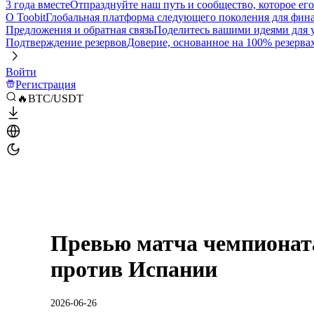
3 года вместе
Отпразднуйте наш путь и сообщество, которое ег
О Toobit
Глобальная платформа следующего поколения для фина
Предложения и обратная связь
Поделитесь вашими идеями для
Подтверждение резервов
Доверие, основанное на 100% резерва
Войти
Регистрация
🔥BTC/USDT
Превью матча чемпионат
против Испании
2026-06-26