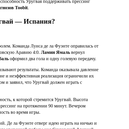
способность Уругвая поддерживать прессинг
гнозов Toobit
.
угвай — Испания?
олем. Команда Луиса де ла Фуэнте оправилась от
довскую Аравию 4:0.
Ламин Ямаль
вернул
баль
оформил два гола и одну голевую передачу.
азывают результаты. Команда оказывала давление
оне и неэффективная реализация ограничили их
м и заявил, что Уругвай должен играть с
ность, к которой стремится Уругвай. Высота
рессинг на протяжении 90 минут. Вечером
ость во время игры.
ий. Де ла Фуэнте отверг идею играть на ничью и