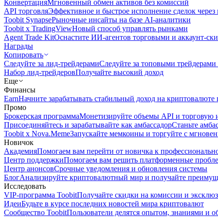
Конвертация
Мгновенный обмен активов без комиссий
API торговля
Эффективное и быстрое исполнение сделок чере
Toobit Synapse
Рыночные инсайты на базе AI-аналитики
Toobit x TradingView
Новый способ управлять рынками
Agent Trade Kit
Оснастите ИИ-агентов торговыми и аккаунт-ск
Награды
Копировать
Следуйте за лид-трейдерами
Следуйте за топовыми трейдерами
Набор лид-трейдеров
Получайте высокий доход
Еще
Финансы
Earn
Начните зарабатывать стабильный доход на криптовалюте 
Промо
Брокерская программа
Монетизируйте объемы API и торговую 
Присоединяйтесь и зарабатывайте как амбассадор
Станьте амба
Toobit x Nova.Meme
Запускайте мемкоины и торгуйте с мгнове
Новичок
Академия
Помогаем вам перейти от новичка к профессиональн
Центр поддержки
Помогаем вам решить платформенные пробл
Центр анонсов
Срочные уведомления и обновления системы
Блог
Анализируйте криптовалютный мир и получайте преимуще
Исследовать
VIP-программа Toobit
Получайте скидки на комиссии и эксклю
Идеи
Будьте в курсе последних новостей мира криптовалют
Сообщество Toobit
Пользователи делятся опытом, знаниями и 