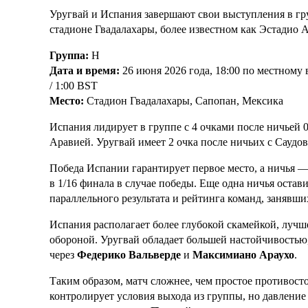
Уругвай и Испания завершают свои выступления в гр
стадионе Гвадалахары, более известном как Эстадио 
Группа:
H
Дата и время:
26 июня 2026 года, 18:00 по местному 
/ 1:00 BST
Место:
Стадион Гвадалахары, Сапопан, Мексика
Испания лидирует в группе с 4 очками после ничьей 0
Аравией. Уругвай имеет 2 очка после ничьих с Саудо
Победа Испании гарантирует первое место, а ничья —
в 1/16 финала в случае победы. Еще одна ничья оста
параллельного результата и рейтинга команд, занявших
Испания располагает более глубокой скамейкой, лучш
обороной. Уругвай обладает большей настойчивостью
через
Федерико Вальверде
и
Максимиано Араухо
.
Таким образом, матч сложнее, чем простое противост
контролирует условия выхода из группы, но давление