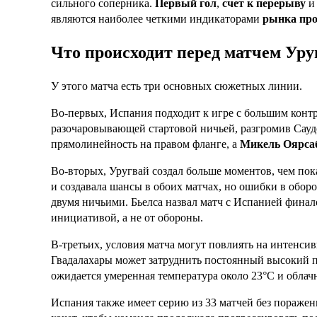
сильного соперника.
Первый гол
,
счет к перерыву
и 
являются наиболее четкими индикаторами
рынка про
Что происходит перед матчем Ур
У этого матча есть три основных сюжетных линии.
Во-первых, Испания подходит к игре с большим контр
разочаровывающей стартовой ничьей, разгромив Сау
прямолинейность на правом фланге, а
Микель Оярса
Во-вторых, Уругвай создал больше моментов, чем пок
и создавала шансы в обоих матчах, но ошибки в обор
двумя ничьими. Бьелса назвал матч с Испанией финало
инициативой, а не от обороны.
В-третьих, условия матча могут повлиять на интенсив
Гвадалахары может затруднить постоянный высокий п
ожидается умеренная температура около 23°C и облачн
Испания также имеет серию из 33 матчей без поражен