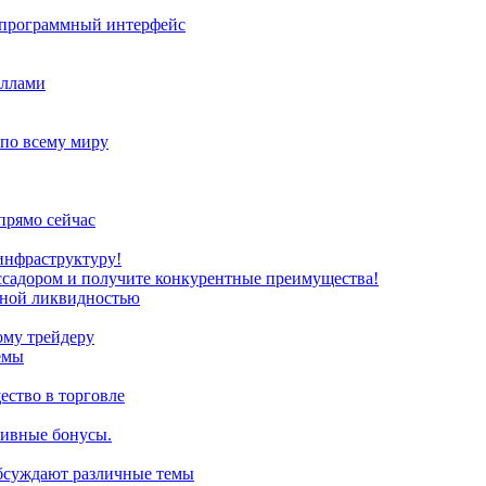
з программный интерфейс
иллами
 по всему миру
прямо сейчас
инфраструктуру!
ссадором и получите конкурентные преимущества!
нной ликвидностью
ому трейдеру
емы
ство в торговле
зивные бонусы.
обсуждают различные темы