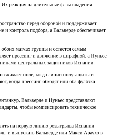
 Их реакция на длительные фазы владения
остранство перед обороной и поддерживает
ие и контроль подбора, а Вальверде обеспечивает
 обоих матчах группы и остается самым
вляет прессинг и движение в штрафной, а Нуньес
а спинами центральных защитников Испании.
 сжимает поле, когда линии полузащиты и
т, когда прессинг обходят или оба фулбэка
ентанкур, Вальверде и Нуньес представляют
тандарты, чтобы компенсировать техническое
вить на первую линию розыгрыша Испании,
оль, и выпускать Вальверде или Макси Араухо в