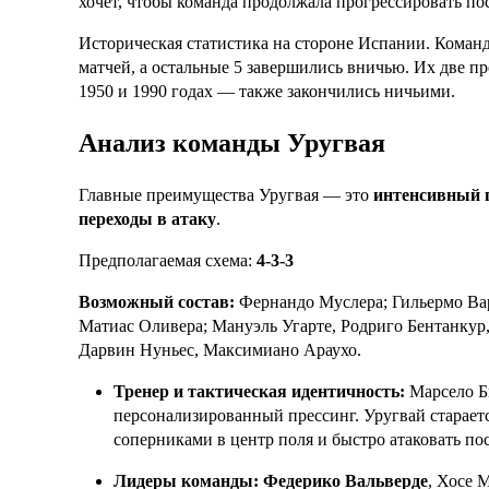
хочет, чтобы команда продолжала прогрессировать по
Историческая статистика на стороне Испании. Команд
матчей, а остальные 5 завершились вничью. Их две 
1950 и 1990 годах — также закончились ничьими.
Анализ команды Уругвая
Главные преимущества Уругвая — это
интенсивный п
переходы в атаку
.
Предполагаемая схема:
4-3-3
Возможный состав:
Фернандо Муслера; Гильермо Вар
Матиас Оливера; Мануэль Угарте, Родриго Бентанкур
Дарвин Нуньес, Максимиано Араухо.
Тренер и тактическая идентичность:
Марсело Бь
персонализированный прессинг. Уругвай старается
соперниками в центр поля и быстро атаковать пос
Лидеры команды:
Федерико Вальверде
, Хосе 