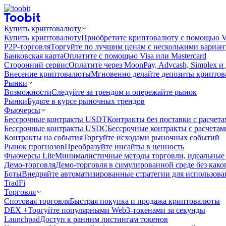
Купить криптовалюту
Купить криптовалюту
Приобретите криптовалюту с помощью Vi
P2P-торговля
Торгуйте по лучшим ценам с несколькими вариан
Банковская карта
Оплатите с помощью Visa или Mastercard
Сторонний сервис
Оплатите через MoonPay, Advcash, Simplex и
Внесение криптовалюты
Мгновенно делайте депозиты крипто
Рынки
Возможности
Следуйте за трендом и опережайте рынок
Рынки
Будьте в курсе рыночных трендов
Фьючерсы
Бессрочные контракты USDT
Контракты без поставки с расчет
Бессрочные контракты USDC
Бессрочные контракты с расчета
Контракты на события
Торгуйте исходами рыночных событий
Рынок прогнозов
Преобразуйте инсайты в ценность
Фьючерсы Lite
Минималистичные методы торговли, идеальные 
Демо-торговля
Демо-торговля в симулированной среде без како
Боты
Внедряйте автоматизированные стратегии для использов
TradFi
Торговля
Спотовая торговля
Быстрая покупка и продажа криптовалюты
DEX +
Торгуйте популярными Web3-токенами за секунды
Launchpad
Доступ к ранним листингам токенов