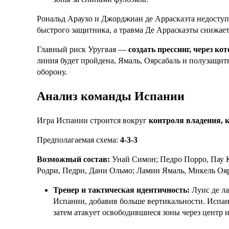
Рональд Араухо и Джорджиан де Арраскаэта недоступ
быстрого защитника, а травма Де Арраскаэты снижает
Главный риск Уругвая —
создать прессинг, через к
линия будет пройдена, Ямаль, Оярсабаль и полузащи
оборону.
Анализ команды Испании
Игра Испании строится вокруг
контроля владения, 
Предполагаемая схема:
4-3-3
Возможный состав:
Унай Симон; Педро Порро, Пау К
Родри, Педри, Дани Ольмо; Ламин Ямаль, Микель Ояр
Тренер и тактическая идентичность:
Луис де ла
Испании, добавив больше вертикальности. Испан
затем атакует освободившиеся зоны через центр 