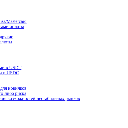
sa/Mastercard
тами оплаты
 другие
валюты
ами в USDT
ми в USDC
для новичков
го-либо риска
ания возможностей нестабильных рынков