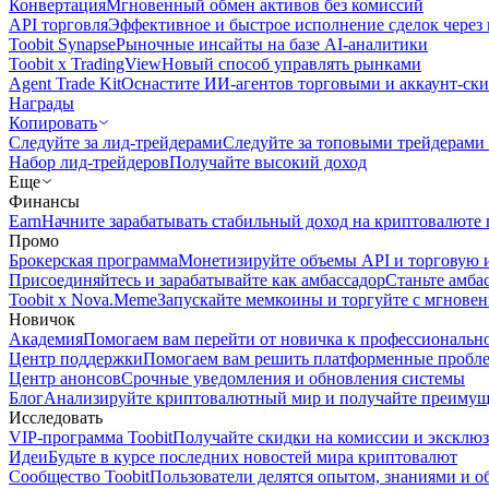
Конвертация
Мгновенный обмен активов без комиссий
API торговля
Эффективное и быстрое исполнение сделок чере
Toobit Synapse
Рыночные инсайты на базе AI-аналитики
Toobit x TradingView
Новый способ управлять рынками
Agent Trade Kit
Оснастите ИИ-агентов торговыми и аккаунт-ск
Награды
Копировать
Следуйте за лид-трейдерами
Следуйте за топовыми трейдерами
Набор лид-трейдеров
Получайте высокий доход
Еще
Финансы
Earn
Начните зарабатывать стабильный доход на криптовалюте 
Промо
Брокерская программа
Монетизируйте объемы API и торговую 
Присоединяйтесь и зарабатывайте как амбассадор
Станьте амба
Toobit x Nova.Meme
Запускайте мемкоины и торгуйте с мгнове
Новичок
Академия
Помогаем вам перейти от новичка к профессиональн
Центр поддержки
Помогаем вам решить платформенные пробл
Центр анонсов
Срочные уведомления и обновления системы
Блог
Анализируйте криптовалютный мир и получайте преимуще
Исследовать
VIP-программа Toobit
Получайте скидки на комиссии и эксклю
Идеи
Будьте в курсе последних новостей мира криптовалют
Сообщество Toobit
Пользователи делятся опытом, знаниями и 