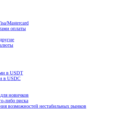
sa/Mastercard
тами оплаты
 другие
валюты
ами в USDT
ми в USDC
для новичков
го-либо риска
ания возможностей нестабильных рынков