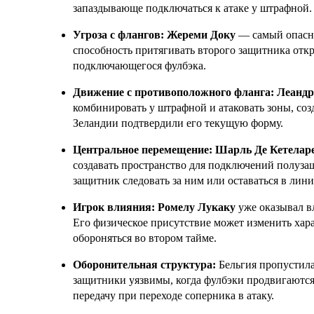
запаздывающе подключаться к атаке у штрафной.
Угроза с флангов:
Жереми Доку
— самый опасны
способность притягивать второго защитника откр
подключающегося фулбэка.
Движение с противоположного фланга:
Леандр
комбинировать у штрафной и атаковать зоны, соз
Зеландии подтвердили его текущую форму.
Центральное перемещение:
Шарль Де Кетелар
создавать пространство для подключений полуза
защитник следовать за ним или оставаться в лин
Игрок влияния:
Ромелу Лукаку
уже оказывал вл
Его физическое присутствие может изменить хара
обороняться во втором тайме.
Оборонительная структура:
Бельгия пропустила 
защитники уязвимы, когда фулбэки продвигаются
передачу при переходе соперника в атаку.