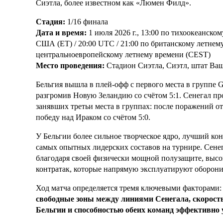
Сиэтла, более известном как «Люмен Филд».
Стадия:
1/16 финала
Дата и время:
1 июля 2026 г., 13:00 по тихоокеанском
США (ET) / 20:00 UTC / 21:00 по британскому летнему
центральноевропейскому летнему времени (CEST)
Место проведения:
Стадион Сиэтла, Сиэтл, штат Ва
Бельгия вышла в плей-офф с первого места в группе G
разгромив Новую Зеландию со счётом 5:1. Сенегал пр
занявших третьи места в группах: после поражений 
победу над Ираком со счётом 5:0.
У Бельгии более сильное творческое ядро, лучший ко
самых опытных лидерских составов на турнире. Сене
благодаря своей физически мощной полузащите, высо
контратак, которые напрямую эксплуатируют оборони
Ход матча определяется тремя ключевыми факторами
свободные зоны между линиями Сенегала, скорост
Бельгии и способностью обеих команд эффективно