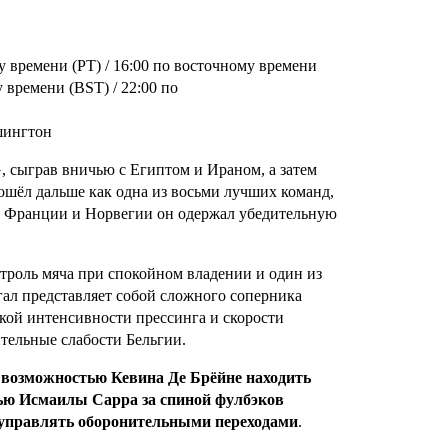
у времени (PT) / 16:00 по восточному времени
 времени (BST) / 22:00 по
шингтон
, сыграв вничью с Египтом и Ираном, а затем
ошёл дальше как одна из восьми лучших команд,
от Франции и Норвегии он одержал убедительную
нтроль мяча при спокойном владении и один из
гал представляет собой сложного соперника
кой интенсивности прессинга и скорости
тельные слабости Бельгии.
:
возможностью Кевина Де Брёйне находить
ью Исмаилы Сарра за спиной фулбэков
 управлять оборонительными переходами
.