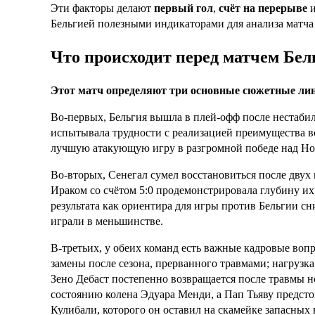
Эти факторы делают
первый гол
,
счёт на перерыве
и
Бельгией полезными индикаторами для анализа матча
Что происходит перед матчем Бе
Этот матч определяют три основные сюжетные ли
Во-первых, Бельгия вышла в плей-офф после нестаби
испытывала трудности с реализацией преимущества во
лучшую атакующую игру в разгромной победе над Нов
Во-вторых, Сенегал сумел восстановиться после двух 
Ираком со счётом 5:0 продемонстрировала глубину их
результата как ориентира для игры против Бельгии сн
играли в меньшинстве.
В-третьих, у обеих команд есть важные кадровые вопр
замены после сезона, прерванного травмами; нагрузк
Зено Дебаст постепенно возвращается после травмы н
состоянию колена Эдуара Менди, а Пап Тьяву предсто
Кулибали, которого он оставил на скамейке запасных 