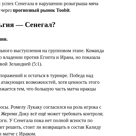
 успех Сенегала в нарушении розыгрыша мяча
 через
прогнозный рынок Toobit
.
льгия — Сенегал?
нии.
льного выступления на групповом этапе. Команда
 владении против Египта и Ирана, но показала
ой Зеландией (5:1).
поражений и остаться в турнире. Победа над
 атакующих возможностей, хотя ценность этого
ижается тем, что большую часть матча иракцы
осы. Ромелу Лукаку согласился на роль игрока с
а Жереми Доку всё ещё может требовать контроля;
оги. У Сенегала пока нет полной ясности по
ит решить, стоит ли возвращать в состав Калиду
в матче с Ираком.