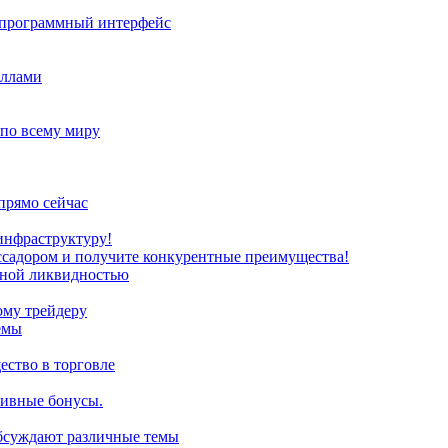
з программный интерфейс
иллами
 по всему миру
прямо сейчас
инфраструктуру!
ссадором и получите конкурентные преимущества!
нной ликвидностью
ому трейдеру
емы
ство в торговле
зивные бонусы.
обсуждают различные темы