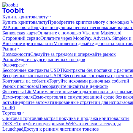
Купить криптовалюту
Купить криптовалюту
Приобретите криптовалюту с помощью Vi
P2P-торговля
Торгуйте по лучшим ценам с несколькими вариан
Банковская карта
Оплатите с помощью Visa или Mastercard
Сторонний сервис
Оплатите через MoonPay, Advcash, Simplex и
Внесение криптовалюты
Мгновенно делайте депозиты крипто
Рынки
Возможности
Следуйте за трендом и опережайте рынок
Рынки
Будьте в курсе рыночных трендов
Фьючерсы
Бессрочные контракты USDT
Контракты без поставки с расчет
Бессрочные контракты USDC
Бессрочные контракты с расчета
Контракты на события
Торгуйте исходами рыночных событий
Рынок прогнозов
Преобразуйте инсайты в ценность
Фьючерсы Lite
Минималистичные методы торговли, идеальные 
Демо-торговля
Демо-торговля в симулированной среде без како
Боты
Внедряйте автоматизированные стратегии для использов
TradFi
Торговля
Спотовая торговля
Быстрая покупка и продажа криптовалюты
DEX +
Торгуйте популярными Web3-токенами за секунды
Launchpad
Доступ к ранним листингам токенов