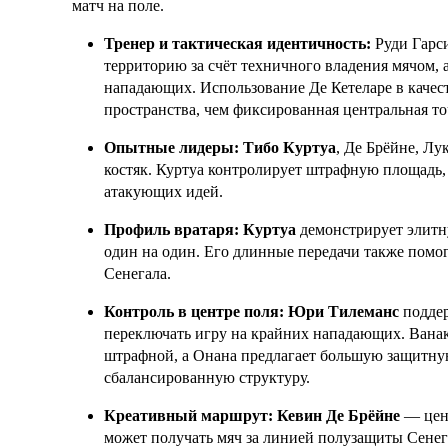
матч на поле.
Тренер и тактическая идентичность:
Руди Гарси
территорию за счёт техничного владения мячом, а
нападающих. Использование Де Кетеларе в качес
пространства, чем фиксированная центральная то
Опытные лидеры:
Тибо Куртуа
, Де Брёйне, Л
костяк. Куртуа контролирует штрафную площадь,
атакующих идей.
Профиль вратаря:
Куртуа
демонстрирует элитн
один на один. Его длинные передачи также помо
Сенегала.
Контроль в центре поля:
Юри Тилеманс
поддер
переключать игру на крайних нападающих. Ванак
штрафной, а Онана предлагает большую защитную
сбалансированную структуру.
Креативный маршрут:
Кевин Де Брёйне
— цент
может получать мяч за линией полузащиты Сенега