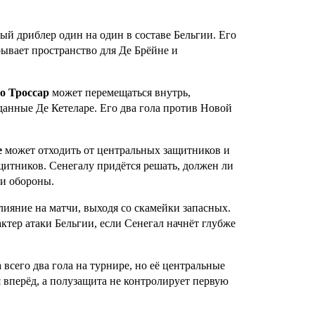
й дриблер один на один в составе Бельгии. Его
ывает пространство для Де Брёйне и
о Троссар
может перемещаться внутрь,
данные Де Кетеларе. Его два гола против Новой
е
может отходить от центральных защитников и
щитников. Сенегалу придётся решать, должен ли
ии обороны.
ияние на матчи, выходя со скамейки запасных.
ктер атаки Бельгии, если Сенегал начнёт глубже
всего два гола на турнире, но её центральные
 вперёд, а полузащита не контролирует первую