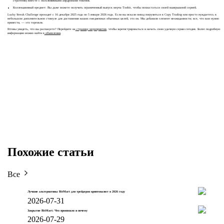
стратегии) вместе с эксклюзивными аирдропами токенов.
Коллекционный предмет: Вы даже можете получить ограниченный выпуск мерча Toobit, чтобы похвастаться своей выигрышной серией.
Lucky Streak Challenge проходит с 16 декабря 2025 года по 5 января 2026 года. Если вы искали повод погрузиться в Copy Trading или просто нуждаетесь в
небольшом дополнительном стимуле для достижения ваших ежедневных объемных целей, это он. Мы добавили элемент неожиданности; все, что вам нужно
принести, — это торговля.
Готовы увидеть, что вы распакуете? Перейдите на
страницу мероприятия
, чтобы зарегистрироваться и начать свою удачную серию сегодня. Более подробную
информацию можно найти в
объявлении
.
Похожие статьи
Все
Лучшие альтернативы BitMart для трейдеров криптовалют в 2026 году
2026-07-31
Закрытие BitMart: Что произошло и почему
2026-07-29