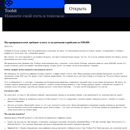
Открыть
Toobit
Начните свой путь в торговле
Мы превращаем копи-трейдинг в охоту за загадочными коробками на $100,000
2025-12-19
Трейдинг не всегда гламурен. Хотя мы разрабатываем технологии, мы знаем, что повседневная реальность больше связана с вглядыванием в таблицы и
графики до 3 часов ночи, чем с покорением рынков.
Мы считаем, что такая преданность заслуживает большего, чем просто незначительные выгоды. Так что, что если мы добавим немного настоящего, высоко
рискованного веселья в вашу рутину?
Мы превращаем нашу функцию Copy Trading в захватывающую игру с шансами с Lucky Streak Challenge, предлагая призы на сумму $100,000, потому что
каждая успешная сделка заслуживает ощутимой награды, которая делает эти ночные сессии по-настоящему стоящими.
Почему трейдинг должен ощущаться как выигрыш для всех
Мы наблюдали, как экосистема цифровых активов созревает, и цифры говорят сами за себя. Общая рыночная капитализация криптовалют достигла $4
триллионов в конце 2025 года. Что движет этим? Торговля деривативами. Это основное место для Copy Trading и составляет до 75% всего объема торговли
криптовалютами.
Этот устойчивый рост, в сочетании с ускоренным институциональным принятием, подпитывает огромный спрос на доступные инструменты. Мы знаем, что
сложная торговля деривативами не должна требовать степени в количественных финансах. Copy Trading упрощает процесс, позволяя вам следовать за
лучшими, делая эти важные стратегии доступными для всех. Lucky Streak Challenge — это наш способ отпраздновать это участие.
Разгадывая тайну
На самом деле, это просто. Мы заменили типичные, предсказуемые награды на загадочные коробки, и вы зарабатываете их, выполняя простые задачи:
Для новичков: Никогда не копировали сделку на Toobit раньше? У нас есть одноразовое стартовое задание специально для вас. Считайте это вашим
призом за инициацию.
Для всех остальных: Продолжайте делать то, что у вас получается лучше всего. Наши повторяющиеся ежедневные задания основаны на достижении
простых объемных показателей копирования сделок. Консистенция — это ключ: чем больше вы торгуете, тем больше коробок вы разблокируете, и тем
лучше ваши шансы на главные призы.
Что внутри коробок?
Призовой фонд в $100,000 включает в себя множество физических и цифровых наград:
Гаджет для хвастовства: Мы говорим о технологиях следующего поколения. Распакуйте новейший iPhone 17 Pro Max (512GB), Apple Watch Series 11 и
Nintendo Switch 2. Это серьезное обновление для вашего оборудования (или вашего свободного времени).
Цифровой буст: Помимо оборудования, наши цифровые награды предлагают трейдерам долю в Copy Trading Trial Funds (идеально для улучшения вашей