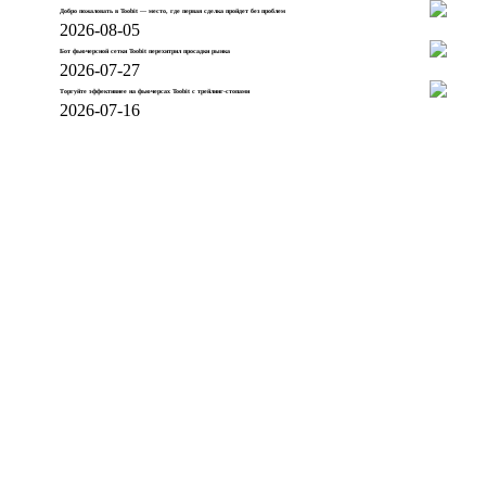
Добро пожаловать в Toobit — место, где первая сделка пройдет без проблем
2026-08-05
Бот фьючерсной сетки Toobit перехитрил просадки рынка
2026-07-27
Торгуйте эффективнее на фьючерсах Toobit с трейлинг-стопами
2026-07-16