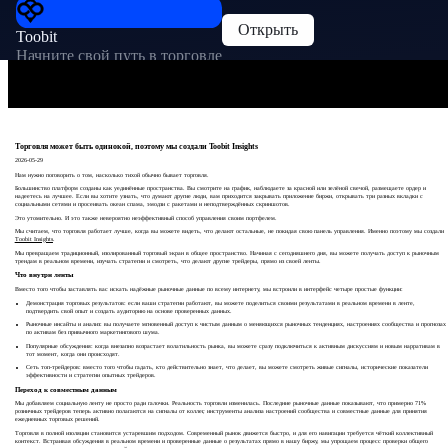
Открыть
Toobit
Начните свой путь в торговле
Торговля может быть одинокой, поэтому мы создали Toobit Insights
2026-05-29
Нам нужно поговорить о том, насколько тихой обычно бывает торговля.
Большинство платформ созданы как уединённые пространства. Вы смотрите на график, наблюдаете за красной или зелёной свечой, размещаете ордер и
надеетесь на лучшее. Если вы хотите узнать, что думают другие люди, вам приходится закрывать приложение биржи, открывать три разных вкладки с
социальными сетями и просеивать океан спама, эмодзи с ракетами и неподтверждённых скриншотов.
Это утомительно. И это также невероятно неэффективный способ управления своим портфелем.
Мы считаем, что торговля работает лучше, когда вы можете видеть, что делают остальные, не покидая свою панель управления. Именно поэтому мы создали
Toobit Insights
.
Мы превращаем традиционный, изолированный торговый экран в общее пространство. Начиная с сегодняшнего дня, вы можете получать доступ к рыночным
трендам в реальном времени, изучать стратегии и смотреть, что делают другие трейдеры, прямо из своей ленты.
Что внутри ленты
Вместо того чтобы заставлять вас искать надёжные рыночные данные по всему интернету, мы встроили в интерфейс четыре простые функции:
Демонстрация торговых результатов: если ваши стратегии работают, вы можете поделиться своими результатами в реальном времени в ленте,
подтвердить свой опыт и создать аудиторию на основе проверенных данных.
Рыночные инсайты и анализ: вы получаете мгновенный доступ к чистым данным о меняющихся рыночных тенденциях, настроениях сообщества и прогнозах
по активам без привычного маркетингового шума.
Популярные обсуждения: когда внезапно возрастает волатильность рынка, вы можете сразу подключиться к активным дискуссиям и новым нарративам в
тот момент, когда они происходят.
Сеть топ-трейдеров: вместо того чтобы гадать, кто действительно знает, что делает, вы можете смотреть живые сигналы, исторические показатели
эффективности и стратегии опытных трейдеров.
Переход к совместным данным
Мы добавляем социальную ленту не просто ради галочки. Реальность торговли изменилась. Последние рыночные данные показывают, что примерно 71%
розничных трейдеров теперь активно полагаются на сигналы от коллег, инструменты анализа настроений сообщества и совместные данные для принятия
ежедневных торговых решений.
Торговля в полной изоляции становится устаревшим подходом. Современный рынок движется быстро, и для его навигации требуется чёткий коллективный
контекст. Встраивая обсуждения в реальном времени и проверенные данные о результатах прямо в нашу биржу, мы упрощаем процесс проверки общего