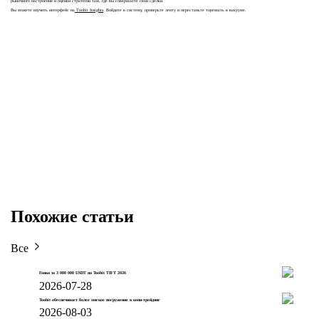
рыночного настроения и оценки стратегий там, где вы совершаете свои сделки.
Вы можете изучить интерфейс на
Toobit Insights
. Войдите в систему, проверьте ленту и перестаньте торговать в вакууме.
Похожие статьи
Все
Гонка за 3 000 000 USDT на Toobit TIFT 2026
2026-07-28
Toobit обеспечивает более мягкое погружение в копи-трейдинг
2026-08-03