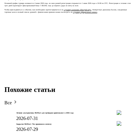
Основной график турнира начинается 4 июня 2026 года, но окно ранней регистрации открывается 1 июня 2026 года в 10:00 по UTC. Регистрация в течение этих
трех дней гарантирует фиксированный бонус 5 $GOAL еще до первого удара по мячу на поле.
Чтобы присоединиться к событию, вам необходимо зарегистрироваться на
странице кампании «Покоряй мир»
. Конкретные диапазоны баллов, ежедневные
торговые цели и полный список уровней с физическими призами можно посмотреть на
странице официального анонса
.
Похожие статьи
Все
Лучшие альтернативы BitMart для трейдеров криптовалют в 2026 году
2026-07-31
Закрытие BitMart: Что произошло и почему
2026-07-29