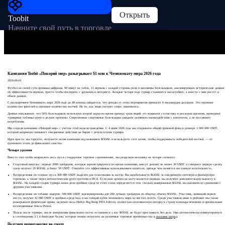
Открыть
Toobit
Начните свой путь в торговле
Кампания Toobit «Покоряй мир» разыгрывает $1 млн к Чемпионату мира 2026 года
2026-06-01
Футбол по своей сути пронизан цифрами. 90 минут на табло, 11 игроков с каждой стороны поля и миллионы болельщиков, анализирующих исторические данные
об эффективности игроков, просто чтобы поспорить с друзьями в интернете. Каждые четыре года турнир становится масштабнее, а вместе с ним растет и
объем данных.
С расширением Чемпионата мира 2026 года до 48 команд ожидается, что доходы от этого мероприятия превысят 6 миллиардов долларов. Это огромное
количество зрителей и огромное количество матчей. Но то, как люди смотрят спорт, изменилось.
Данные показывают, что 56% болельщиков используют второй экран во время прямых трансляций: отслеживают статистику в реальном времени, проверяют
турнирные таблицы групп и делают прогнозы. Современные спортивные болельщики ожидают активного взаимодействия с контентом, а не пассивного
потребления.
Мы создали кампанию «Покоряй мир» с учетом этой модели поведения. С 4 июня 2026 года мы открываем общий призовой фонд в размере 1 000 000 USDT,
который напрямую связывает ежедневные действия на бирже с результатами турнира.
Идея проста: вы торгуете, получаете актив кампании под названием $GOAL и используете этот актив, чтобы поддерживать победителей матчей, — от
группового этапа до финального свистка.
Четыре уровня
Вместо того чтобы направлять весь пул в стандартное торговое соревнование, мы разделили механику на четыре сегмента:
Стартовый импульс: первые 2000 трейдеров, которые зарегистрируются во время кампании, внесут депозит не менее 30 USDT и совершат первую сделку,
сразу получат 20 $GOAL и бонус 50 USDT. Считайте это эффективным использованием капитала, прежде чем начнется настоящая волатильность.
Распределение по этапам: пул в 300 000 USDT выделен для голосования за матчи. Вы зарабатываете $GOAL за ежедневную спотовую и фьючерсную
торговлю, а также через автоматические grid-стратегии и DCA. Если ваш прогноз на матч окажется верным, вы получите дополнительную выплату в
$GOAL. На каждой стадии турнира ваша доля пробных средств этого этапа определяется тем, сколько выигрышных $GOAL вы накопили по сравнению с
другими участниками.
Распределение по таблице лидеров: 500 000 USDT зарезервированы для 200 лучших трейдеров по общему объему $GOAL. Участник, занявший первое
место, получит 42 000 USDT в пробных средствах и настоящий кубок чемпионата мира из чистого золота. Среди участников ниже в рейтинге мы также
разыгрываем физические призы, включая часы Hublot Big Bang FIFA Edition, полностью оплачиваемую поездку в страну команды-чемпиона и премиальные
коллекционные боксы Panini.
Польза после турнира: после завершения финального матча оставшиеся у вас $GOAL не будут простаивать без дела. Они автоматически конвертируются
в соотношении 3:1 в бонусные баллы, которые можно потратить на различные торговые преимущества в
магазине наград
.
Получите преимущество на старте