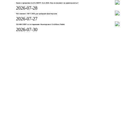
Закон о прозрачности (CLARITY Act) 2026: Как он повлияет на криптовалюты?
2026-07-28
Что означает TIFT 2026 для трейдеров фьючерсами
2026-07-27
150 000 USDT за тестирование Фьючерсного Grid-бота Toobit
2026-07-30