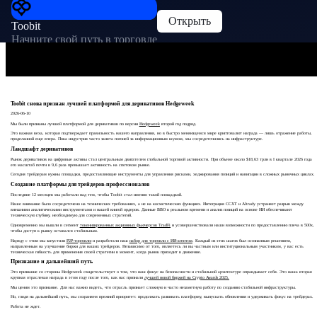
Открыть
Toobit
Начните свой путь в торговле
Toobit снова признан лучшей платформой для деривативов Hedgeweek
2026-06-10
Мы были признаны лучшей платформой для деривативов по версии
Hedgeweek
второй год подряд.
Это важная веха, которая подтверждает правильность нашего направления, но в быстро меняющемся мире криптовалют награда — лишь отражение работы,
проделанной еще вчера. Пока индустрия часто занята погоней за информационным шумом, мы сосредоточились на инфраструктуре.
Ландшафт деривативов
Рынок деривативов на цифровые активы стал центральным двигателем глобальной торговой активности. При объеме около $18,63 трлн в I квартале 2026 года
его масштаб почти в 9,6 раза превышает активность на спотовом рынке.
Сегодня трейдерам нужны площадки, предоставляющие инструменты для управления рисками, хеджирования позиций и навигации в сложных рыночных циклах.
Создание платформы для трейдеров-профессионалов
Последние 12 месяцев мы работали над тем, чтобы Toobit стал именно такой площадкой.
Наше внимание было сосредоточено на технических требованиях, а не на косметических функциях. Интеграция CCXT и Altrady устраняет разрыв между
внешними аналитическими инструментами и нашей книгой ордеров. Данные BBO в реальном времени и анализ позиций на основе ИИ обеспечивают
техническую глубину, необходимую для современных стратегий.
Одновременно мы вышли в сегмент
токенизированных акционных фьючерсов TradFi
и усовершенствовали наши возможности по предоставлению плеча в 500x,
чтобы доступ к рынку оставался стабильным.
Наряду с этим мы запустили
P2P-торговлю
и разработали наш
набор для торговли с ИИ-агентом
. Каждый из этих шагов был осознанным решением,
направленным на улучшение биржи для наших трейдеров. Независимо от того, являетесь ли вы частным или институциональным участником, у вас есть
техническая гибкость для применения своей стратегии в момент, когда рынок приходит в движение.
Признание и дальнейший путь
Это признание со стороны Hedgeweek свидетельствует о том, что наш фокус на безопасности и стабильной архитектуре оправдывает себя. Это наша вторая
крупная отраслевая награда в этом году после того, как нас признали
лучшей новой биржей на Crypto Awards 2025.
Мы ценим это признание. Для нас важно видеть, что отрасль признает сложную и часто незаметную работу по созданию стабильной инфраструктуры.
Но, глядя на дальнейший путь, мы сохраняем прежний приоритет: продолжать развивать платформу, выпускать обновления и удерживать фокус на трейдерах.
Работа не ждет.