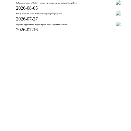
Добро пожаловать в Toobit — место, где первая сделка пройдет без проблем
2026-08-05
Бот фьючерсной сетки Toobit перехитрил просадки рынка
2026-07-27
Торгуйте эффективнее на фьючерсах Toobit с трейлинг-стопами
2026-07-16