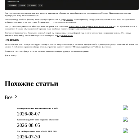
Наш
портал подтверждения резервов
уже запущен, динамически обновляется и верифицируется с помощью дерева Меркла. Мы позволяем математике
подтверждать нашу платежеспособность.
Благодаря фонду Shield на $40 млн, новой сертификации ISO/IEC и
аудиту Hacken
, подтвердившему коэффициент обеспечения выше 100%, мы сделали так,
чтобы единственное, о чем вам стоило беспокоиться, — это следующая точка входа.
Наш рост нашел отражение и в общеотраслевых метриках. Как отмечено в
отчете CoinGecko о торговле на CEX и DEX за 2026 год
, мы официально вошли в
мировой топ-10 как по объему спотовой торговли, так и по объему торговли бессрочными контрактами.
Эти усилия были отмечены
Hedgeweek
, который второй год подряд назвал нас платформой года в сфере деривативов на цифровые активы. Эта награда
дополнила нашу победу в категории «Лучшая новая биржа» на
Crypto Awards 2025
.
Что дальше?
Мы не сбавляем темп. Смотря на вторую половину 2026 года, мы усиливаем фокус на нашем портфеле TradFi и расширяем границы возможностей наших ИИ-
агентов. А любителям соревнований пора готовить стратегии: в августе стартует Международный турнир Toobit по фьючерсам.
В конечном счете наш фокус остается прежним: мы создаем инфраструктуру, вы осваиваете рынок.
Будьте начеку.
Похожие статьи
Все
Ваши криптоактивы надёжно защищены в Toobit
2026-08-07
Призовой фонд TIFT 2026: подробное объяснение
2026-08-05
Что трейдерам нужно знать о Toobit TIFT 2026
2026-07-30