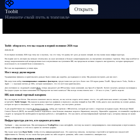
Открыть
Toobit
Начните свой путь в торговле
Toobit: обзор всего, что мы создали в первой половине 2026 года
2026-06-30
Если первая половина 2026 года чему нас и научила, так это тому, что рынку нет дела до ваших эмоций, но ему важна ваша инфраструктура.
Последние шесть месяцев мы меньше отвлекались на шум заголовков и больше концентрировались на внутренних механизмах торговли. Пока мир колеблется
между макроэкономической неопределенностью и неумолимым наступлением ИИ, мы продолжали активно создавать инструменты, которые превращают
волатильность из головной боли в возможность.
Вот как мы выравниваем условия игры.
Мост между двумя мирами
Традиционные финансы и криптовалюта раньше были словно два корабля, расходящихся в ночи. Мы решили построить для них мост.
Мы запустили набор
токенизированных акционных фьючерсов
, предоставив вам доступ к более чем 150 парам рынка TradFi. Представьте Tesla, Nvidia и
Apple — с высоким плечом до 500x, которое напоминает, что это всё-таки криптовалюта.
Для охотников за следующей альфой
DEX+
теперь предлагает pre-IPO-активы таких компаний, как SpaceX и OpenAI. Хотите получить ценовую экспозицию к
быстрорастущим частным компаниям без бюрократии частного капитала? Мы всегда готовы помочь вам — 24 часа в сутки, 7 дней в неделю.
ИИ, ваш новый торговый напарник
Все мы видели чат-ботов. Они неплохо помогают писать письма, но мы хотели создать нечто новое; что-то, что действительно меняет ситуацию. Поэтому
встречайте
Toobit Synapse
. Мы вышли за рамки простых графиков и перешли к анализу позиций на базе ИИ, чтобы давать вам аналитику на основе данных,
которая не просто показывает, что произошло, а помогает решить, как поступить дальше.
А для разработчиков мы создали
AI Agent Trade Kit
, набор для торговли с ИИ-агентом, который доступен с открытым исходным кодом. Используя Model
Context Protocol (MCP), вы наконец можете подключать свои большие языковые модели к биржевому аккаунту. Управляйте ордерами, отслеживайте портфели и
следите за трендами без необходимости вручную работать с интерфейсом. Это как иметь автоматизированный торговый отдел, которому никогда не нужно
спать.
Инфраструктура для тех, кто одержим деталями
Трейдинг — игра миллиметров. Мы интегрировали
TradingView
в наш интерфейс, поэтому вы можете синхронизировать свои оповещения и перетаскивать
уровни тейк-профита и стоп-лосса прямо на свечном графике.
Мы также запустили
Идеи Toobit
, чтобы отсечь информационный шум. Это агрегатор сигналов, экспертных стратегий и исторических показателей
эффективности. Потому что на таком быстром рынке вы либо владеете данными, либо сами становитесь ликвидностью.
Искусство плеча и конец комиссий