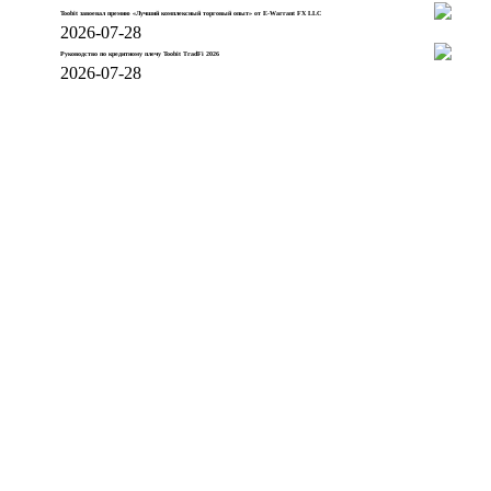
Toobit завоевал премию «Лучший комплексный торговый опыт» от E-Warrant FX LLC
2026-07-28
Руководство по кредитному плечу Toobit TradFi 2026
2026-07-28