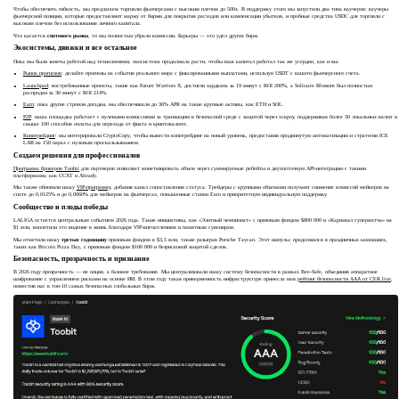
Чтобы обеспечить гибкость, мы предлагаем торговлю фьючерсами с высоким плечом до 500x. В поддержку этого мы запустили два типа ваучеров: ваучеры
фьючерсной позиции, которые предоставляют маржу от биржи для покрытия расходов или компенсации убытков, и пробные средства USDC для торговли с
высоким плечом без использования личного капитала.
Что касается
спотового рынка
, то мы полностью убрали комиссии. Барьеры — это удел других бирж.
Экосистемы, движки и все остальное
Пока мы были заняты работой над технологиями, экосистема продолжала расти, чтобы ваш капитал работал так же усердно, как и вы:
Рынок прогнозов
: делайте прогнозы на события реального мира с фиксированными выплатами, используя USDT с вашего фьючерсного счета.
Launchpad
: востребованные проекты, такие как Future Warriors X, достигли хардкапа за 19 минут с ROI 200%, а Solitaire Blossom был полностью
распродан за 30 минут с ROI 214%.
Earn
: пока другие строили догадки, мы обеспечивали до 36% APR на такие крупные активы, как ETH и SOL.
P2P
: наша площадка работает с нулевыми комиссиями за транзакцию в безопасной среде с защитой через эскроу, поддерживая более 30 локальных валют и
свыше 100 способов оплаты для перехода от фиата и криптовалюте.
Копитрейдинг
: мы интегрировали CryptoCopy, чтобы вывести копитрейдинг на новый уровень, предоставив продвинутую автоматизацию и стратегии ICE
LAB на 150 парах с нулевым проскальзыванием.
Создаем решения для профессионалов
Программа брокеров Toobit
для партнеров позволяет монетизировать объем через суммируемые ребейты и двухпоточную API-интеграцию с такими
платформами, как CCXT и Altrady.
Мы также обновили нашу
VIP-программу
, добавив канал сопоставления статуса. Трейдеры с крупными объемами получают снижение комиссий мейкеров на
споте до 0,0125% и до 0,0060% для мейкеров на фьючерсах, повышенные ставки Earn и приоритетную индивидуальную поддержку.
Сообщество и плоды победы
LALIGA остается центральным событием 2026 года. Такие инициативы, как «Элитный чемпионат» с призовым фондом $800 000 и «Карнавал суперматча» на
$1 млн, воплотили это видение в жизнь благодаря VIP-впечатлениям и памятным сувенирам.
Мы отметили нашу
третью годовщину
призовым фондом в $3,5 млн, также разыграв Porsche Taycan. Этот импульс продолжился в праздничных кампаниях,
таких как Bitcoin Pizza Day, с призовым фондом $100 000 и безрисковой защитой сделок.
Безопасность, прозрачность и признание
В 2026 году прозрачность — не опция, а базовое требование. Мы централизовали нашу систему безопасности в рамках Bee-Safe, объединив аппаратное
шифрование с управлением рисками на основе ИИ. В этом году такая приверженность инфраструктуре принесла нам
рейтинг безопасности AAA от CER.live
,
поместив нас в топ-10 самых безопасных глобальных бирж.