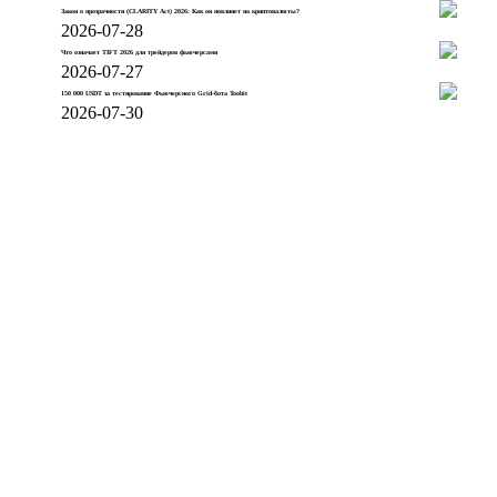
Закон о прозрачности (CLARITY Act) 2026: Как он повлияет на криптовалюты?
2026-07-28
Что означает TIFT 2026 для трейдеров фьючерсами
2026-07-27
150 000 USDT за тестирование Фьючерсного Grid-бота Toobit
2026-07-30