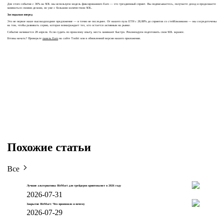
Для этого события с 36% на SOL мы используем модель фиксированного Earn — это трехдневный спринт. Вы подписываетесь, получаете доход и продолжаете
заниматься своими делами, но уже с большим количеством SOL.
Заглядывая вперед
Это не первое наше высокодоходное предложение — и точно не последнее. От нашего пула ETH с 28,88% до спринтов со стейблкоинами — мы сосредоточены
на том, чтобы развивать серию, которая вознаграждает тех, кто остается активным на рынке.
Событие начинается 28 апреля. Если судить по прошлому опыту, места занимают быстро. Рекомендуем подготовить свои SOL заранее.
Готовы начать? Проверьте
панель Earn
на сайте Toobit или в обновленной версии нашего приложения.
Похожие статьи
Все
Лучшие альтернативы BitMart для трейдеров криптовалют в 2026 году
2026-07-31
Закрытие BitMart: Что произошло и почему
2026-07-29