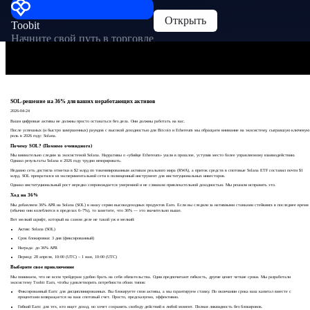
Открыть
Toobit
Начните свой путь в торговле
SOL-решение на 36% для ваших неработающих активов
2026-04-24
Ваши цифровые активы не должны просто оставаться без дела. Они должны работать на вас.
После успешных (и быстро завершенных) раундов с высокой доходностью для Bitcoin и Ethereum мы обращаем внимание на экосистему, сыгравшую ключевую
роль в 2026 году: Solana.
Почему SOL? (Помимо очевидного)
Мы внимательно следим за экосистемой Solana. Нарративы о «убийце Ethereum» ушли в прошлое, уступив место более управляемому взаимодействию.
Однако результаты Solana в 2026 году трудно игнорировать.
Недавно сеть достигла отметки в $2 млрд по токенизированным активам реального мира (RWA), а приток средств в спотовые Solana ETF составил почти $1
млрд. SOL превратился из экспериментальной сети в полноценный инструмент для институциональных инвесторов.
Однако институциональный рост нередко сопровождается умеренной и не слишком привлекательной доходностью. Мы решили исправить это.
Ход на 36%
Мы добавляем 36% APR на Solana (SOL) в нашу серию высокодоходных продуктов Earn. Если вы следили за нативными ставками стейкинга в последнее время
(обычно они колеблются в пределах 6–7%), то заметите, что 36% — это значительно выше.
Вот мелкий шрифт, который на самом деле не такой уж и мелкий:
Актив: Solana (SOL)
Срок блокировки: 3 дня (фиксированный)
Награда: до 36% APR
Период: 28 апреля, 10:00 (UTC) – 1 мая, 10:00 (UTC)
Выберите свое приключение
Мы понимаем, что не всем трейдерам удобно брать на себя обязательства. Одни предпочитают гибкость, другие ценят четкие сроки. Мы разработали
экосистему Toobit Earn, чтобы удовлетворить потребности обоих типов:
Фиксированный Earn: для дисциплинированных. Вы блокируете свои активы, а мы гарантируем ставку. По окончании срока ваш капитал вместе с
процентами возвращается на ваш спотовый счет. Просто, предсказуемо, эффективно.
Гибкий Earn: для тех, кто ищет доход, но хочет сохранять свободу действий в любой момент. Полная ликвидность без блокировок.