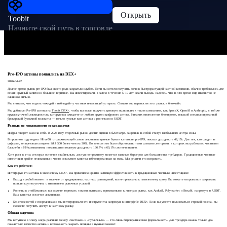
Открыть
Toobit
Начните свой путь в торговле
Pre-IPO активы появились на DEX+
2026-04-22
Долгое время рынок pre-IPO был своего рода закрытым клубом. Если вы хотели получить долю в быстрорастущей частной компании, обычно требовались две
вещи: крупный капитал и большое терпение. Вы инвестировали, а затем в течение 5–10 лет ждали выхода, надеясь, что за это время мир изменится не
слишком сильно.
Мы считаем, что модель «ожидай и наблюдай» у частных инвестиций устарела. Сегодня мы переносим этот рынок в блокчейн.
Мы добавили Pre-IPO активы на
Toobit DEX+
, чтобы вы могли получить ценовую экспозицию к таким компаниям, как SpaceX, OpenAI и Anthropic, с той же
круглосуточной ликвидностью, которую вы ожидаете от любого другого цифрового актива. Никаких многолетних блокировок, никакой специализированной
брокерской бумажной волокиты — только нужные вам активы с расчетами в USDT.
Разрыв по ликвидности сокращается
Цифры говорят сами за себя. В 2026 году вторичный рынок достиг оценки в $250 млрд, закрепив за собой статус глобального центра силы.
В прошлом году индекс Hiive50, отслеживающий самые ликвидные ценные бумаги категории pre-IPO, показал доходность 49,1%. Для тех, кто следит за
цифрами, он превзошел индекс S&P 500 более чем на 30%. Во многом это было обусловлено теми самыми секторами, в которых мы работаем: частными
блокчейн и ИИ-компаниями, показавшими годовую доходность 166,7% и 60,1% соответственно.
Хотя рост в этих секторах остается стабильным, доступ по-прежнему является главным барьером для большинства трейдеров. Традиционные частные
инвестиции крайне неликвидны и часто оставляют капитал заблокированным на годы. Мы решили это исправить.
Как это работает:
Интегрируя эти активы в экосистему DEX+, мы применяем крипто-нативную эффективность к традиционным частным инвестициям:
Выход в любой момент: в отличие от традиционных частных размещений, вы не привязаны к пятилетнему сроку. Вы можете открывать и закрывать
позиции круглосуточно, с изменением рыночных условий.
Расчеты в стейблкоинах: вы можете торговать такими активами, привязанными к лидерам рынка, как Anduril, Polymarket и Boxabl, напрямую за USDT.
Ваш капитал остается ликвидным.
Без сложностей с посредниками: мы интегрировали эти инструменты напрямую в интерфейс DEX+. Если вы умеете пользоваться строкой поиска, вы
сможете получить доступ к частному рынку.
Общая картина
Мы вступаем в эпоху, когда различие между «частным» и «публичным» — это лишь бюрократическая формальность. Для трейдера важны только два
показателя: качество актива и возможность закрыть позицию в нужный момент.