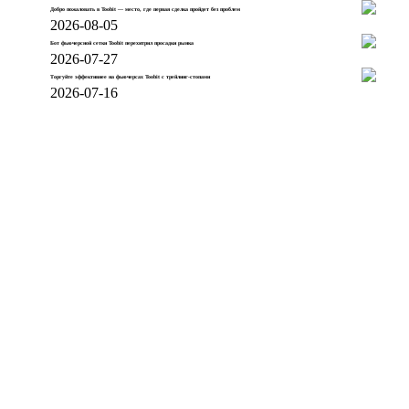
Добро пожаловать в Toobit — место, где первая сделка пройдет без проблем
2026-08-05
Бот фьючерсной сетки Toobit перехитрил просадки рынка
2026-07-27
Торгуйте эффективнее на фьючерсах Toobit с трейлинг-стопами
2026-07-16