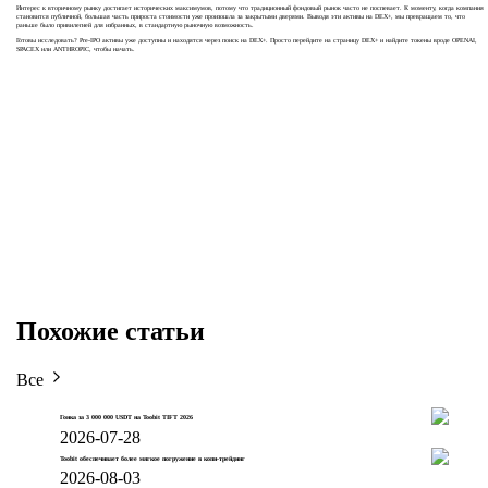
Интерес к вторичному рынку достигает исторических максимумов, потому что традиционный фондовый рынок часто не поспевает. К моменту, когда компания
становится публичной, большая часть прироста стоимости уже произошла за закрытыми дверями. Выводя эти активы на DEX+, мы превращаем то, что
раньше было привилегией для избранных, в стандартную рыночную возможность.
Готовы исследовать? Pre-IPO активы уже доступны и находятся через поиск на DEX+. Просто перейдите на страницу DEX+ и найдите токены вроде OPENAI,
SPACEX или ANTHROPIC, чтобы начать.
Похожие статьи
Все
Гонка за 3 000 000 USDT на Toobit TIFT 2026
2026-07-28
Toobit обеспечивает более мягкое погружение в копи-трейдинг
2026-08-03