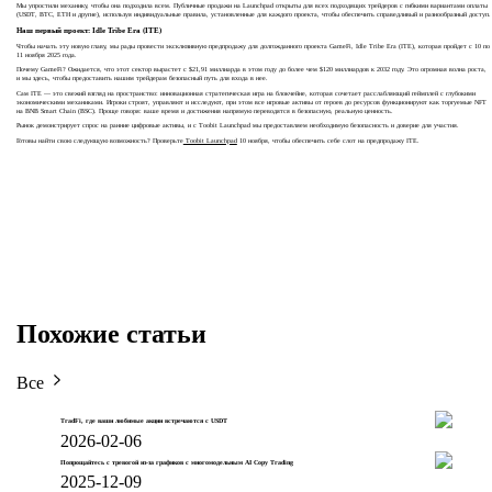
Мы упростили механику, чтобы она подходила всем. Публичные продажи на Launchpad открыты для всех подходящих трейдеров с гибкими вариантами оплаты
(USDT, BTC, ETH и другие), используя индивидуальные правила, установленные для каждого проекта, чтобы обеспечить справедливый и разнообразный доступ.
Наш первый проект: Idle Tribe Era (ITE)
Чтобы начать эту новую главу, мы рады провести эксклюзивную предпродажу для долгожданного проекта GameFi, Idle Tribe Era (ITE), которая пройдет с 10 по
11 ноября 2025 года.
Почему GameFi? Ожидается, что этот сектор вырастет с $21,91 миллиарда в этом году до более чем $120 миллиардов к 2032 году. Это огромная волна роста,
и мы здесь, чтобы предоставить нашим трейдерам безопасный путь для входа в нее.
Сам ITE — это свежий взгляд на пространство: инновационная стратегическая игра на блокчейне, которая сочетает расслабляющий геймплей с глубокими
экономическими механиками. Игроки строят, управляют и исследуют, при этом все игровые активы от героев до ресурсов функционируют как торгуемые NFT
на BNB Smart Chain (BSC). Проще говоря: ваше время и достижения напрямую переводятся в безопасную, реальную ценность.
Рынок демонстрирует спрос на ранние цифровые активы, и с Toobit Launchpad мы предоставляем необходимую безопасность и доверие для участия.
Готовы найти свою следующую возможность? Проверьте
Toobit Launchpad
10 ноября, чтобы обеспечить себе слот на предпродажу ITE.
Похожие статьи
Все
TradFi, где ваши любимые акции встречаются с USDT
2026-02-06
Попрощайтесь с тревогой из-за графиков с многомодельным AI Copy Trading
2025-12-09