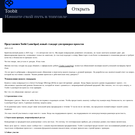
Открыть
Toobit
Начните свой путь в торговле
Представляем Toobit Launchpad, новый стандарт для проверки проектов
2025-11-05
Криптовалютный рынок в 2025 году — это интересное место. Мы видим возвращение розничного энтузиазма, но также замечаем важный сдвиг: дни
финансирования проектов, основанных только на ажиотаже, (к счастью) подходят к концу. Инвесторы стали более осознанными в отношении рисков и требуют
качества и безопасности превыше всего.
Честно говоря, они устали от догадок. И мы тоже.
Именно поэтому сегодня мы рады объявить о официальном дебюте
Toobit Launchpad
, полностью обновленной эволюции нашей успешной платформы Speed
Zone.
Это не просто ребрендинг, а фундаментальное обновление и пересмотр нашего подхода к должной проверке. Он разработан как окончательный ответ на вопрос,
который мы постоянно слышим: "Каким ранним проектам я действительно могу доверять?"
Установление нового стандарта
Капитал снова возвращается в Initial Exchange Offerings (IEOs) по простой причине: доверие. Когда биржа высшего уровня поддерживает проект, это
обеспечивает критический уровень безопасности, который не может сравниться с непроверенной публичной продажей. Мы считаем, что это путь вперед, и
Toobit Launchpad построен на этом принципе.
Вот что это обновление означает для вас:
1.Страховочная сетка
Поговорим о рисках. Никто не любит быть последним в падающем активе. Чтобы предоставить нашему сообществу важную меру безопасности, все проекты
Launchpad будут иметь 3-дневную политику защиты цены.
Если рыночная цена токена упадет ниже начальной цены предпродажи в течение 72 часов после листинга, мы предлагаем полный возврат вашей суммы
подписки.
Это наш способ участвовать в игре вместе с вами. Когда мы поддерживаем проект, мы поддерживаем его непосредственную рыночную целостность.
2.Тщательная проверка, непревзойденный доступ
Конкуренция за предварительно размещенные слоты жесткая. Это потому, что потенциальная прибыль для успешных ранних участников значительна.
Наша цель проста: связать наше сообщество с самыми перспективными предприятиями. Toobit Launchpad предоставляет вам эксклюзивный ранний доступ к
тщательно отобранным проектам с сильными фундаментальными показателями, которые прошли наш строгий процесс проверки.
3.Гибкое участие