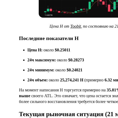
Цена H от
Toobit
, по состоянию на 2
Последние показатели H
Цена H:
около
$0.25011
24ч максимум:
около
$0.28273
24ч минимум:
около
$0.24021
24ч объем:
около
25,274,241 H
(примерно
6.32 м
На момент написания H торгуется примерно на
35.81
выше
своего ATL. Это означает, что цена остается з
более сильного восстановления требуется более четко
Текущая рыночная ситуация (21 м