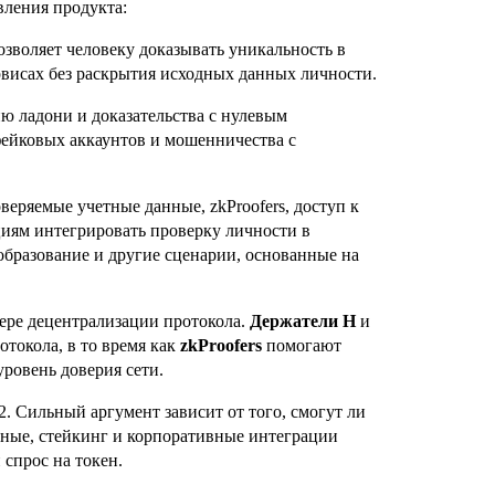
вления продукта:
зволяет человеку доказывать уникальность в
рвисах без раскрытия исходных данных личности.
 ладони и доказательства с нулевым
фейковых аккаунтов и мошенничества с
оверяемые учетные данные, zkProofers, доступ к
иям интегрировать проверку личности в
образование и другие сценарии, основанные на
мере децентрализации протокола.
Держатели H
и
токола, в то время как
zkProofers
помогают
ровень доверия сети.
. Сильный аргумент зависит от того, смогут ли
нные, стейкинг и корпоративные интеграции
 спрос на токен.