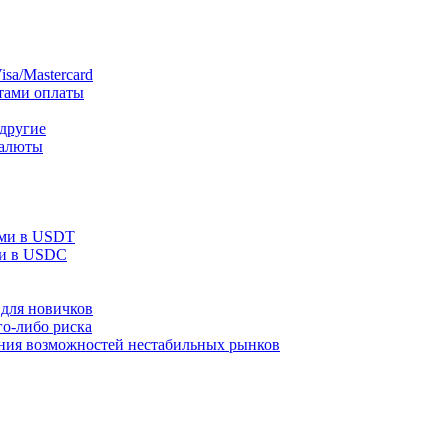
sa/Mastercard
тами оплаты
 другие
валюты
ами в USDT
ми в USDC
для новичков
го-либо риска
ания возможностей нестабильных рынков