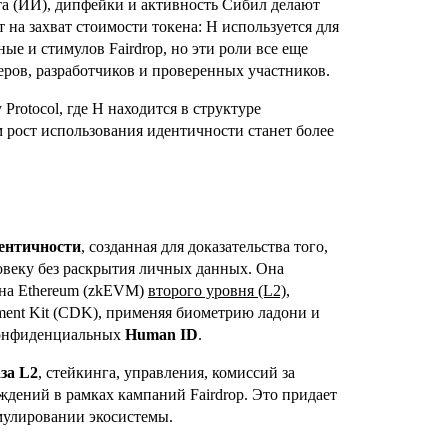
та (ИИ), дипфейки и активность Сибил делают
на захват стоимости токена: H используется для
ные и стимулов Fairdrop, но эти роли все еще
ров, разработчиков и проверенных участников.
Protocol, где H находится в структуре
 рост использования идентичности станет более
дентичности
, созданная для доказательства того,
овеку без раскрытия личных данных. Она
ина Ethereum (zkEVM)
второго уровня (L2)
,
ment Kit (CDK), применяя биометрию ладони и
 конфиденциальных
Human ID
.
аза L2
, стейкинга, управления, комиссий за
ждений в рамках кампаний Fairdrop. Это придает
имулировании экосистемы.