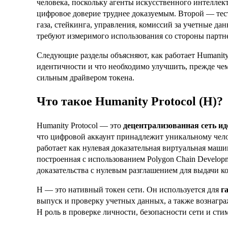
человека, поскольку агенты искусственного интеллек
цифровое доверие труднее доказуемым. Второй — тест 
газа, стейкинга, управления, комиссий за учетные дан
требуют измеримого использования со стороны партне
Следующие разделы объясняют, как работает Humanity 
идентичности и что необходимо улучшить, прежде чем
сильным драйвером токена.
Что такое Humanity Protocol (H)?
Humanity Protocol — это
децентрализованная сеть и
что цифровой аккаунт принадлежит уникальному чел
работает как нулевая доказательная виртуальная маш
построенная с использованием Polygon Chain Develop
доказательства с нулевым разглашением для выдачи
H — это нативный токен сети. Он используется для
г
выпуск и проверку учетных данных, а также вознагра
H роль в проверке личности, безопасности сети и ст