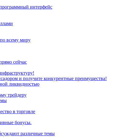
з программный интерфейс
иллами
 по всему миру
прямо сейчас
инфраструктуру!
ссадором и получите конкурентные преимущества!
нной ликвидностью
ому трейдеру
емы
ство в торговле
зивные бонусы.
обсуждают различные темы