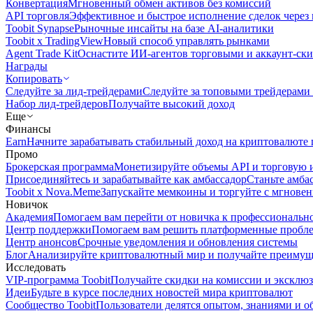
Конвертация
Мгновенный обмен активов без комиссий
API торговля
Эффективное и быстрое исполнение сделок чере
Toobit Synapse
Рыночные инсайты на базе AI-аналитики
Toobit x TradingView
Новый способ управлять рынками
Agent Trade Kit
Оснастите ИИ-агентов торговыми и аккаунт-ск
Награды
Копировать
Следуйте за лид-трейдерами
Следуйте за топовыми трейдерами
Набор лид-трейдеров
Получайте высокий доход
Еще
Финансы
Earn
Начните зарабатывать стабильный доход на криптовалюте 
Промо
Брокерская программа
Монетизируйте объемы API и торговую 
Присоединяйтесь и зарабатывайте как амбассадор
Станьте амба
Toobit x Nova.Meme
Запускайте мемкоины и торгуйте с мгнове
Новичок
Академия
Помогаем вам перейти от новичка к профессиональн
Центр поддержки
Помогаем вам решить платформенные пробл
Центр анонсов
Срочные уведомления и обновления системы
Блог
Анализируйте криптовалютный мир и получайте преимуще
Исследовать
VIP-программа Toobit
Получайте скидки на комиссии и эксклю
Идеи
Будьте в курсе последних новостей мира криптовалют
Сообщество Toobit
Пользователи делятся опытом, знаниями и 