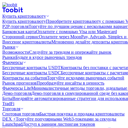
Купить криптовалюту
Купить криптовалюту
Приобретите криптовалюту с помощью Vi
P2P-торговля
Торгуйте по лучшим ценам с несколькими вариан
Банковская карта
Оплатите с помощью Visa или Mastercard
Сторонний сервис
Оплатите через MoonPay, Advcash, Simplex и
Внесение криптовалюты
Мгновенно делайте депозиты крипто
Рынки
Возможности
Следуйте за трендом и опережайте рынок
Рынки
Будьте в курсе рыночных трендов
Фьючерсы
Бессрочные контракты USDT
Контракты без поставки с расчет
Бессрочные контракты USDC
Бессрочные контракты с расчета
Контракты на события
Торгуйте исходами рыночных событий
Рынок прогнозов
Преобразуйте инсайты в ценность
Фьючерсы Lite
Минималистичные методы торговли, идеальные 
Демо-торговля
Демо-торговля в симулированной среде без како
Боты
Внедряйте автоматизированные стратегии для использов
TradFi
Торговля
Спотовая торговля
Быстрая покупка и продажа криптовалюты
DEX +
Торгуйте популярными Web3-токенами за секунды
Launchpad
Доступ к ранним листингам токенов