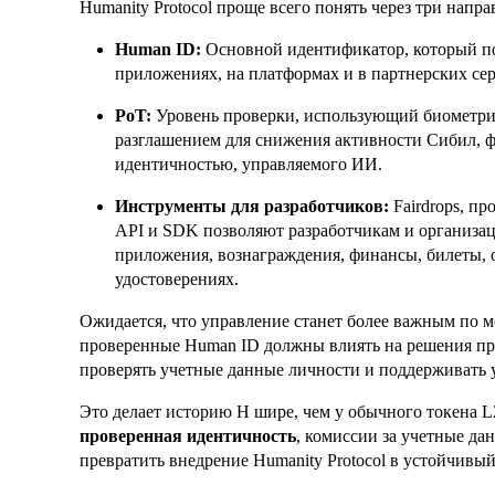
Humanity Protocol проще всего понять через три напра
Human ID:
Основной идентификатор, который по
приложениях, на платформах и в партнерских се
PoT:
Уровень проверки, использующий биометрию
разглашением для снижения активности Сибил, 
идентичностью, управляемого ИИ.
Инструменты для разработчиков:
Fairdrops, пр
API и SDK позволяют разработчикам и организац
приложения, вознаграждения, финансы, билеты, 
удостоверениях.
Ожидается, что управление станет более важным по 
проверенные Human ID должны влиять на решения про
проверять учетные данные личности и поддерживать у
Это делает историю H шире, чем у обычного токена L2
проверенная идентичность
, комиссии за учетные да
превратить внедрение Humanity Protocol в устойчивый