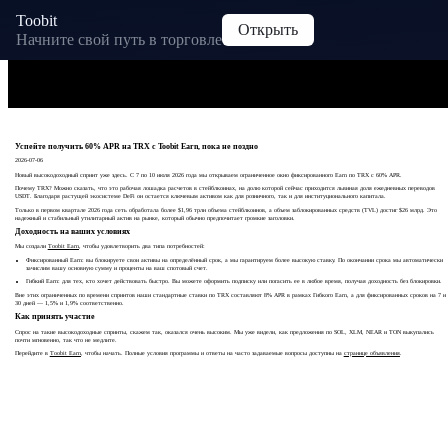
Toobit
Открыть
Начните свой путь в торговле
Успейте получить 60% APR на TRX с Toobit Earn, пока не поздно
2026-07-06
Новый высокодоходный спринт уже здесь. С 7 по 10 июля 2026 года мы открываем ограниченное окно фиксированного Earn по TRX с 60% APR.
Почему TRX? Можно сказать, что это рабочая лошадка расчетов в стейблкоинах, на долю которой сейчас приходится львиная доля ежедневных переводов
USDT. Благодаря растущей экосистеме DeFi он остается ключевым активом как для розничного, так и для институционального капитала.
Только в первом квартале 2026 года сеть обработала более $1,96 трлн объема стейблкоинов, а объем заблокированных средств (TVL) достиг $26 млрд. Это
надежный и стабильный утилитарный актив на рынке, который обычно предпочитает громкие заголовки.
Доходность на ваших условиях
Мы создали
Toobit Earn
, чтобы удовлетворить два типа потребностей:
Фиксированный Earn: вы блокируете свои активы на определённый срок, а мы гарантируем более высокую ставку. По окончании срока мы автоматически
зачислим вашу основную сумму и проценты на ваш спотовый счет.
Гибкий Earn: для тех, кто хочет действовать быстро. Вы можете оформить подписку или погасить ее в любое время, получая доходность без блокировки.
Вне этих ограниченных по времени спринтов наши стандартные ставки по TRX составляют 8% APR в рамках Гибкого Earn, а для фиксированных сроков на 7 и
30 дней — 1,5% и 1,9% соответственно.
Как принять участие
Спрос на такие высокодоходные спринты, скажем так, оказался очень высоким. Мы уже видели, как предложения по SOL, XLM, NEAR и TON выкупались
почти мгновенно, так что не медлите.
Перейдите в
Toobit Earn
, чтобы начать. Полные условия программы и ответы на часто задаваемые вопросы доступны на
странице объявления
.