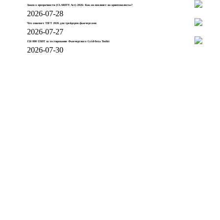
Закон о прозрачности (CLARITY Act) 2026: Как он повлияет на криптовалюты?
2026-07-28
Что означает TIFT 2026 для трейдеров фьючерсами
2026-07-27
150 000 USDT за тестирование Фьючерсного Grid-бота Toobit
2026-07-30