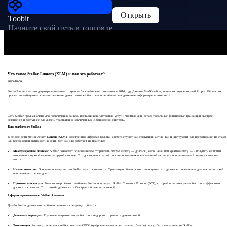
Открыть
Toobit
Начните свой путь в торговле
Что такое Stellar Lumens (XLM) и как это работает?
2025-10-06
Stellar Lumens — это децентрализованная, открытая блокчейн-сеть, созданная в 2014 году Джедом МакКалебом, одним из соучредителей Ripple. Её миссия
проста, но амбициозна: сделать движение денег таким же быстрым и дешёвым, как движение информации в интернете.
Сеть Stellar предназначена для подключения банков, поставщиков платежных услуг и частных лиц, делая глобальные финансовые транзакции быстрее,
безопаснее и доступнее для людей, традиционно исключённых из банковской системы.
Как работает Stellar
В основе сети Stellar лежат
Lumens (XLM)
, собственная цифровая валюта. Lumens служат как связующий актив, так и инструмент для предотвращения спама
или вредоносной активности в сети. Вот как это работает на практике:
Международные платежи:
Stellar позволяет пользователям отправлять любую валюту — доллары, евро, йены или криптовалюту — и получать её почти
мгновенно в нужной валюте на другой стороне. Это достигается за счёт токенизированных представлений активов и использования Lumens в качестве
моста.
Низкие комиссии:
Основное преимущество Stellar — это стоимость. Транзакции обычно стоят доли цента, что делает его идеальным для микроплатежей
или денежных переводов.
Протокол консенсуса:
Вместо энергоёмкого майнинга Stellar использует Stellar Consensus Protocol (SCP), который позволяет узлам быстро и эффективно
достигать согласия. Этот дизайн делает сеть быстрее и более экологичной.
Сферы применения Stellar Lumens
Дизайн Stellar делает его особенно ценным в следующих областях:
Денежные переводы:
Трудовые мигранты могут быстро и недорого отправлять деньги домой.
Токенизация:
Активы, такие как стейблкоины или CBDC (цифровые валюты центральных банков), могут быть выпущены на Stellar.