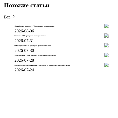
Похожие статьи
Все
Сентябрьское решение ФРС по ставкам и крипторынок
2026-08-06
Выплаты FTX проверяют последнюю милю
2026-07-31
Odos закрывается, и трейдерам нужен план выхода
2026-07-30
Zcash Ironwood ставит во главу угла планы по переводам
2026-07-28
Когда объёмы разблокировки WLD сократятся, скальперам понадобится план
2026-07-24