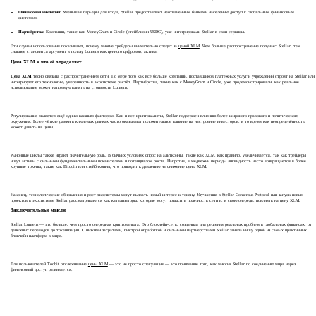
Финансовая инклюзия:
Уменьшая барьеры для входа, Stellar предоставляет неохваченным банками населению доступ к глобальным финансовым
системам.
Партнёрства:
Компании, такие как MoneyGram и Circle (стейблкоин USDC), уже интегрировали Stellar в свои сервисы.
Эти случаи использования показывают, почему многие трейдеры внимательно следят за
ценой XLM
. Чем больше распространение получает Stellar, тем
сильнее становится аргумент в пользу Lumens как ценного цифрового актива.
Цена XLM и что её определяет
Цена XLM
тесно связана с распространением сети. По мере того как всё больше компаний, поставщиков платежных услуг и учреждений строят на Stellar или
интегрируют его технологию, уверенность в экосистеме растёт. Партнёрства, такие как с MoneyGram и Circle, уже продемонстрировали, как реальное
использование может напрямую влиять на стоимость Lumens.
Регулирование является ещё одним важным фактором. Как и все криптовалюты, Stellar подвержен влиянию более широкого правового и политического
окружения. Более чёткие рамки в ключевых рынках часто оказывают положительное влияние на настроение инвесторов, в то время как неопределённость
может давить на цены.
Рыночные циклы также играют значительную роль. В бычьих условиях спрос на альткоины, такие как XLM, как правило, увеличивается, так как трейдеры
ищут активы с сильными фундаментальными показателями и потенциалом роста. Напротив, в медвежьи периоды ликвидность часто возвращается в более
крупные токены, такие как Bitcoin или стейблкоины, что приводит к давлению на снижение цены XLM.
Наконец, технологические обновления и рост экосистемы могут вызвать новый интерес к токену. Улучшения в Stellar Consensus Protocol или запуск новых
проектов в экосистеме Stellar рассматриваются как катализаторы, которые могут повысить полезность сети и, в свою очередь, повлиять на цену XLM.
Заключительные мысли
Stellar Lumens — это больше, чем просто очередная криптовалюта. Это блокчейн-сеть, созданная для решения реальных проблем в глобальных финансах, от
денежных переводов до токенизации. С низкими затратами, быстрой обработкой и сильными партнёрствами Stellar заняла нишу одной из самых практичных
блокчейн-платформ в мире.
Для пользователей Toobit отслеживание
цены XLM
— это не просто спекуляция — это понимание того, как миссия Stellar по соединению мира через
финансовый доступ развивается.