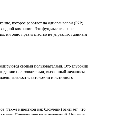
жение, которое работает на
одноранговой (P2P)
рах одной компании. Это фундаментальное
ания, ни одно правительство не управляют данным
ролируются своими пользователями. Это глубокий
 владению пользователями, вызванный желанием
фиденциальности, автономии и истинного
ов (также известной как
блокчейн
) означает, что
ом месте. Никаких скрытых изменений. Никаких