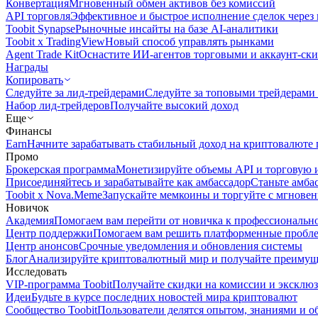
Конвертация
Мгновенный обмен активов без комиссий
API торговля
Эффективное и быстрое исполнение сделок чере
Toobit Synapse
Рыночные инсайты на базе AI-аналитики
Toobit x TradingView
Новый способ управлять рынками
Agent Trade Kit
Оснастите ИИ-агентов торговыми и аккаунт-ск
Награды
Копировать
Следуйте за лид-трейдерами
Следуйте за топовыми трейдерами
Набор лид-трейдеров
Получайте высокий доход
Еще
Финансы
Earn
Начните зарабатывать стабильный доход на криптовалюте 
Промо
Брокерская программа
Монетизируйте объемы API и торговую 
Присоединяйтесь и зарабатывайте как амбассадор
Станьте амба
Toobit x Nova.Meme
Запускайте мемкоины и торгуйте с мгнове
Новичок
Академия
Помогаем вам перейти от новичка к профессиональн
Центр поддержки
Помогаем вам решить платформенные пробл
Центр анонсов
Срочные уведомления и обновления системы
Блог
Анализируйте криптовалютный мир и получайте преимуще
Исследовать
VIP-программа Toobit
Получайте скидки на комиссии и эксклю
Идеи
Будьте в курсе последних новостей мира криптовалют
Сообщество Toobit
Пользователи делятся опытом, знаниями и 