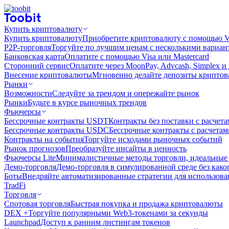
Купить криптовалюту
Купить криптовалюту
Приобретите криптовалюту с помощью Vi
P2P-торговля
Торгуйте по лучшим ценам с несколькими вариан
Банковская карта
Оплатите с помощью Visa или Mastercard
Сторонний сервис
Оплатите через MoonPay, Advcash, Simplex и
Внесение криптовалюты
Мгновенно делайте депозиты крипто
Рынки
Возможности
Следуйте за трендом и опережайте рынок
Рынки
Будьте в курсе рыночных трендов
Фьючерсы
Бессрочные контракты USDT
Контракты без поставки с расчет
Бессрочные контракты USDC
Бессрочные контракты с расчета
Контракты на события
Торгуйте исходами рыночных событий
Рынок прогнозов
Преобразуйте инсайты в ценность
Фьючерсы Lite
Минималистичные методы торговли, идеальные 
Демо-торговля
Демо-торговля в симулированной среде без како
Боты
Внедряйте автоматизированные стратегии для использов
TradFi
Торговля
Спотовая торговля
Быстрая покупка и продажа криптовалюты
DEX +
Торгуйте популярными Web3-токенами за секунды
Launchpad
Доступ к ранним листингам токенов