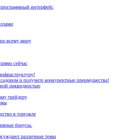
з программный интерфейс
иллами
 по всему миру
прямо сейчас
инфраструктуру!
ссадором и получите конкурентные преимущества!
нной ликвидностью
ому трейдеру
емы
ство в торговле
зивные бонусы.
обсуждают различные темы