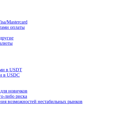
sa/Mastercard
тами оплаты
 другие
валюты
ами в USDT
ми в USDC
для новичков
го-либо риска
ания возможностей нестабильных рынков