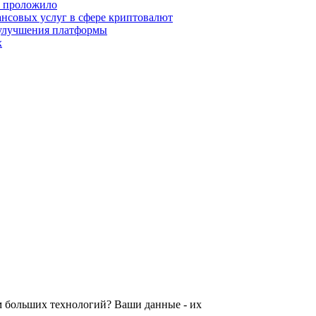
о проложило
нсовых услуг в сфере криптовалют
 улучшения платформы
х
ам больших технологий? Ваши данные - их