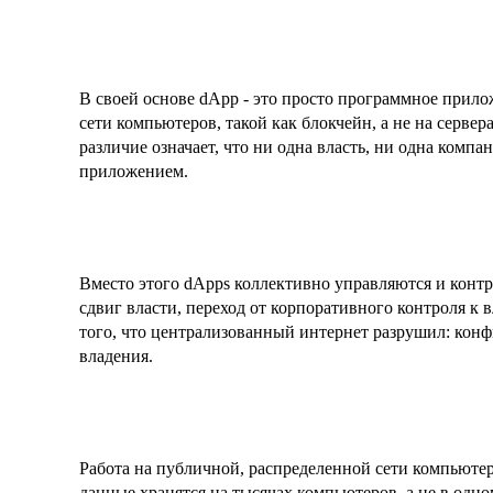
В своей основе dApp - это просто программное прило
сети компьютеров, такой как блокчейн, а не на серве
различие означает, что ни одна власть, ни одна комп
приложением.
Вместо этого dApps коллективно управляются и конт
сдвиг власти, переход от корпоративного контроля к
того, что централизованный интернет разрушил: кон
владения.
Работа на публичной, распределенной сети компьютер
данные хранятся на тысячах компьютеров, а не в одн