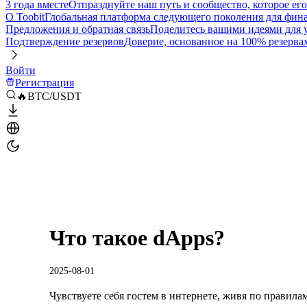
3 года вместе
Отпразднуйте наш путь и сообщество, которое ег
О Toobit
Глобальная платформа следующего поколения для фина
Предложения и обратная связь
Поделитесь вашими идеями для
Подтверждение резервов
Доверие, основанное на 100% резерва
Войти
Регистрация
🔥BTC/USDT
Что такое dApps?
2025-08-01
Чувствуете себя гостем в интернете, живя по правил