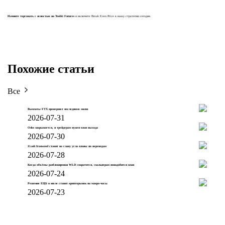
Начните торговать с ясностью на Toobit Futures
и включите Break Even Price в вашу стратегию сегодня.
Похожие статьи
Все
Выплаты FTX проверяют последнюю милю
2026-07-31
Odos закрывается, и трейдерам нужен план выхода
2026-07-30
Zcash Ironwood ставит во главу угла планы по переводам
2026-07-28
Когда объёмы разблокировки WLD сократятся, скальперам понадобится план
2026-07-24
Решение ЕЦБ в июле ставит крипторынок на макро-часы
2026-07-23