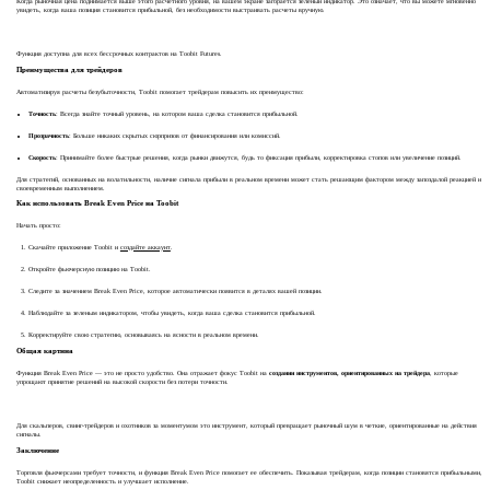
Когда рыночная цена поднимается выше этого расчетного уровня, на вашем экране загорается зеленый индикатор. Это означает, что вы можете мгновенно
увидеть, когда ваша позиция становится прибыльной, без необходимости выстраивать расчеты вручную.
Функция доступна для всех бессрочных контрактов на Toobit Futures.
Преимущества для трейдеров
Автоматизируя расчеты безубыточности, Toobit помогает трейдерам повысить их преимущество:
Точность
: Всегда знайте точный уровень, на котором ваша сделка становится прибыльной.
Прозрачность
: Больше никаких скрытых сюрпризов от финансирования или комиссий.
Скорость
: Принимайте более быстрые решения, когда рынки движутся, будь то фиксация прибыли, корректировка стопов или увеличение позиций.
Для стратегий, основанных на волатильности, наличие сигнала прибыли в реальном времени может стать решающим фактором между запоздалой реакцией и
своевременным выполнением.
Как использовать Break Even Price на Toobit
Начать просто:
Скачайте приложение Toobit и
создайте аккаунт
.
Откройте фьючерсную позицию на Toobit.
Следите за значением Break Even Price, которое автоматически появится в деталях вашей позиции.
Наблюдайте за зеленым индикатором, чтобы увидеть, когда ваша сделка становится прибыльной.
Корректируйте свою стратегию, основываясь на ясности в реальном времени.
Общая картина
Функция Break Even Price — это не просто удобство. Она отражает фокус Toobit на
создании инструментов, ориентированных на трейдера
, которые
упрощают принятие решений на высокой скорости без потери точности.
Для скальперов, свинг-трейдеров и охотников за моментумом это инструмент, который превращает рыночный шум в четкие, ориентированные на действия
сигналы.
Заключение
Торговля фьючерсами требует точности, и функция Break Even Price помогает ее обеспечить. Показывая трейдерам, когда позиции становятся прибыльными,
Toobit снижает неопределенность и улучшает исполнение.