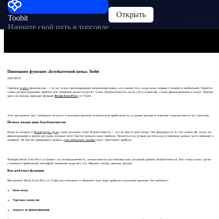
Открыть
Toobit
Начните свой путь в торговле
Понимание функции «Безубыточной цены» Toobit
2025-09-25
Торговля
крипто
фьючерсами — это не только прогнозирование направления рынка, но и знание того, когда ваша позиция становится прибыльной. Одной из
самых распространенных проблем для трейдеров является расчет точки «безубыточности» после учета комиссий, ставок финансирования и затрат. Именно
здесь на помощь приходит функция
Break Even Price
от Toobit.
Этот инструмент дает трейдерам четкость в реальном времени относительно прибыльности, устраняя догадки и позволяя сосредоточиться на стратегии.
Почему важна цена безубыточности
Когда вы входите в
фьючерсную сделку
, ваша реальная точка безубыточности — это не просто цена входа. Она формируется за счет комиссий, затрат на
финансирование и других расходов, которые могут быстро размыть вашу прибыль. Полагаться на ручные расчеты или устаревшие данные часто приводит к
ошибкам. На быстро движущихся рынках
даже небольшие ошибки
могут уничтожить прибыль.
Функция Break Even Price устраняет эту неопределенность, автоматически рассчитывая ваш реальный уровень безубыточности. Как только ваша сделка
становится прибыльной, интерфейс мгновенно выделяет это. Никаких таблиц, никаких догадок.
Как работает функция
Инструмент Break Even Price от Toobit рассчитывает и обновляет ваш порог прибыли в реальном времени. Он учитывает:
Цена входа
Торговые комиссии
Затраты на финансирование