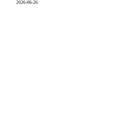
2026-06-26