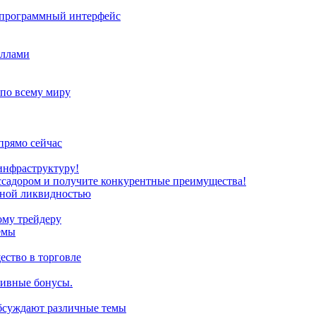
з программный интерфейс
иллами
 по всему миру
прямо сейчас
инфраструктуру!
ссадором и получите конкурентные преимущества!
нной ликвидностью
ому трейдеру
емы
ство в торговле
зивные бонусы.
обсуждают различные темы