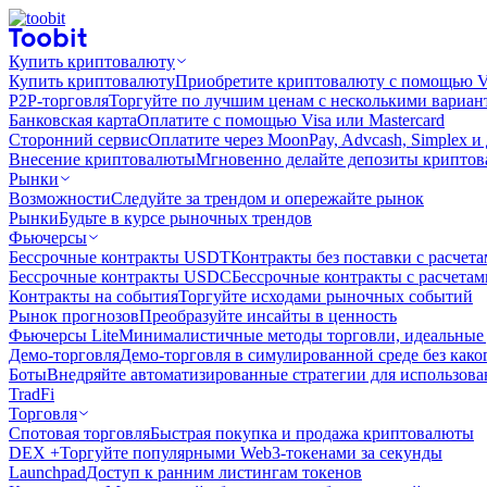
Купить криптовалюту
Купить криптовалюту
Приобретите криптовалюту с помощью Vi
P2P-торговля
Торгуйте по лучшим ценам с несколькими вариан
Банковская карта
Оплатите с помощью Visa или Mastercard
Сторонний сервис
Оплатите через MoonPay, Advcash, Simplex и
Внесение криптовалюты
Мгновенно делайте депозиты крипто
Рынки
Возможности
Следуйте за трендом и опережайте рынок
Рынки
Будьте в курсе рыночных трендов
Фьючерсы
Бессрочные контракты USDT
Контракты без поставки с расчет
Бессрочные контракты USDC
Бессрочные контракты с расчета
Контракты на события
Торгуйте исходами рыночных событий
Рынок прогнозов
Преобразуйте инсайты в ценность
Фьючерсы Lite
Минималистичные методы торговли, идеальные 
Демо-торговля
Демо-торговля в симулированной среде без како
Боты
Внедряйте автоматизированные стратегии для использов
TradFi
Торговля
Спотовая торговля
Быстрая покупка и продажа криптовалюты
DEX +
Торгуйте популярными Web3-токенами за секунды
Launchpad
Доступ к ранним листингам токенов