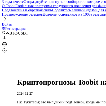
3 года вместе
Отпразднуйте наш путь и сообщество, которое ег
О Toobit
Глобальная платформа следующего поколения для фина
Предложения и обратная связь
Поделитесь вашими идеями для
Подтверждение резервов
Доверие, основанное на 100% резерва
Войти
Регистрация
🔥BTC/USDT
Криптопрогнозы Toobit на
2024-12-27
Ну, Тубитеры; это был дикий год! Теперь, когда мы п