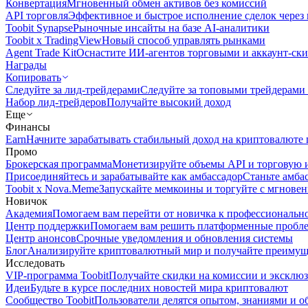
Конвертация
Мгновенный обмен активов без комиссий
API торговля
Эффективное и быстрое исполнение сделок чере
Toobit Synapse
Рыночные инсайты на базе AI-аналитики
Toobit x TradingView
Новый способ управлять рынками
Agent Trade Kit
Оснастите ИИ-агентов торговыми и аккаунт-ск
Награды
Копировать
Следуйте за лид-трейдерами
Следуйте за топовыми трейдерами
Набор лид-трейдеров
Получайте высокий доход
Еще
Финансы
Earn
Начните зарабатывать стабильный доход на криптовалюте 
Промо
Брокерская программа
Монетизируйте объемы API и торговую 
Присоединяйтесь и зарабатывайте как амбассадор
Станьте амба
Toobit x Nova.Meme
Запускайте мемкоины и торгуйте с мгнове
Новичок
Академия
Помогаем вам перейти от новичка к профессиональн
Центр поддержки
Помогаем вам решить платформенные пробл
Центр анонсов
Срочные уведомления и обновления системы
Блог
Анализируйте криптовалютный мир и получайте преимуще
Исследовать
VIP-программа Toobit
Получайте скидки на комиссии и эксклю
Идеи
Будьте в курсе последних новостей мира криптовалют
Сообщество Toobit
Пользователи делятся опытом, знаниями и 