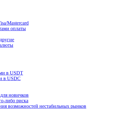
sa/Mastercard
тами оплаты
 другие
валюты
ами в USDT
ми в USDC
для новичков
го-либо риска
ания возможностей нестабильных рынков