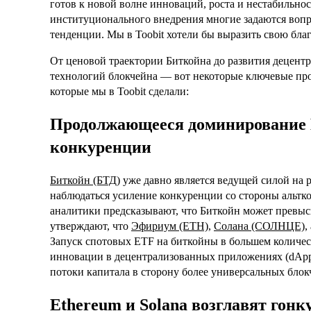
готов к новой волне инноваций, роста и нестабильно
институционального внедрения многие задаются воп
тенденции. Мы в Toobit хотели бы выразить свою бла
От ценовой траектории Биткойна до развития децент
технологий блокчейна — вот некоторые ключевые про
которые мы в Toobit сделали:
Продолжающееся доминирование Б
конкуренции
Биткойн (БТД)
уже давно является ведущей силой на 
наблюдаться усиление конкуренции со стороны альткой
аналитики предсказывают, что Биткойн может превыси
утверждают, что
Эфириум (ETH)
,
Солана (СОЛНЦЕ)
,
Запуск спотовых ETF на биткойны в большем количест
инновации в децентрализованных приложениях (dApps
потоки капитала в сторону более универсальных блок
Ethereum и Solana возглавят гонк