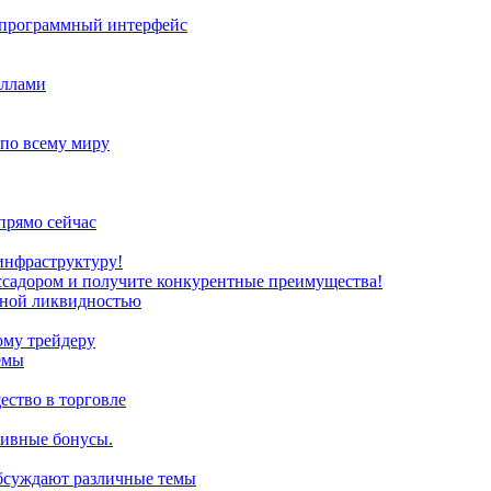
з программный интерфейс
иллами
 по всему миру
прямо сейчас
инфраструктуру!
ссадором и получите конкурентные преимущества!
нной ликвидностью
ому трейдеру
емы
ство в торговле
зивные бонусы.
обсуждают различные темы