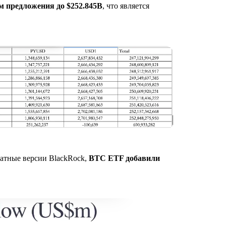
м предложения до
$252.845B
, что является
чатные версии BlackRock,
BTC ETF добавили