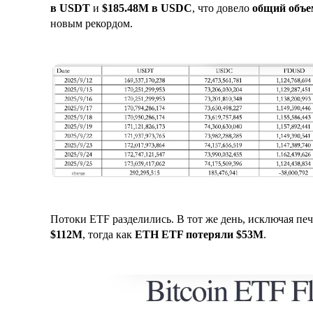
в USDT
и
$185.48M в USDC
, что довело
общий объе
новым рекордом.
Потоки ETF разделились. В тот же день, исключая пе
$112M
, тогда как
ETH ETF потеряли $53M
.