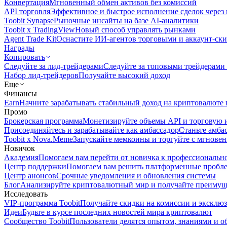
Конвертация
Мгновенный обмен активов без комиссий
API торговля
Эффективное и быстрое исполнение сделок чере
Toobit Synapse
Рыночные инсайты на базе AI-аналитики
Toobit x TradingView
Новый способ управлять рынками
Agent Trade Kit
Оснастите ИИ-агентов торговыми и аккаунт-ск
Награды
Копировать
Следуйте за лид-трейдерами
Следуйте за топовыми трейдерами
Набор лид-трейдеров
Получайте высокий доход
Еще
Финансы
Earn
Начните зарабатывать стабильный доход на криптовалюте 
Промо
Брокерская программа
Монетизируйте объемы API и торговую 
Присоединяйтесь и зарабатывайте как амбассадор
Станьте амба
Toobit x Nova.Meme
Запускайте мемкоины и торгуйте с мгнове
Новичок
Академия
Помогаем вам перейти от новичка к профессиональн
Центр поддержки
Помогаем вам решить платформенные пробл
Центр анонсов
Срочные уведомления и обновления системы
Блог
Анализируйте криптовалютный мир и получайте преимуще
Исследовать
VIP-программа Toobit
Получайте скидки на комиссии и эксклю
Идеи
Будьте в курсе последних новостей мира криптовалют
Сообщество Toobit
Пользователи делятся опытом, знаниями и 