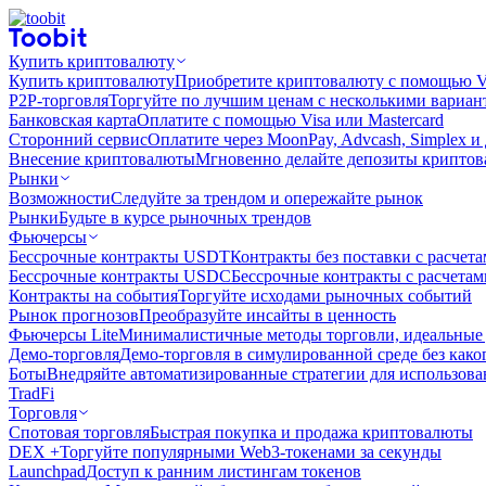
Купить криптовалюту
Купить криптовалюту
Приобретите криптовалюту с помощью Vi
P2P-торговля
Торгуйте по лучшим ценам с несколькими вариан
Банковская карта
Оплатите с помощью Visa или Mastercard
Сторонний сервис
Оплатите через MoonPay, Advcash, Simplex и
Внесение криптовалюты
Мгновенно делайте депозиты крипто
Рынки
Возможности
Следуйте за трендом и опережайте рынок
Рынки
Будьте в курсе рыночных трендов
Фьючерсы
Бессрочные контракты USDT
Контракты без поставки с расчет
Бессрочные контракты USDC
Бессрочные контракты с расчета
Контракты на события
Торгуйте исходами рыночных событий
Рынок прогнозов
Преобразуйте инсайты в ценность
Фьючерсы Lite
Минималистичные методы торговли, идеальные 
Демо-торговля
Демо-торговля в симулированной среде без како
Боты
Внедряйте автоматизированные стратегии для использов
TradFi
Торговля
Спотовая торговля
Быстрая покупка и продажа криптовалюты
DEX +
Торгуйте популярными Web3-токенами за секунды
Launchpad
Доступ к ранним листингам токенов