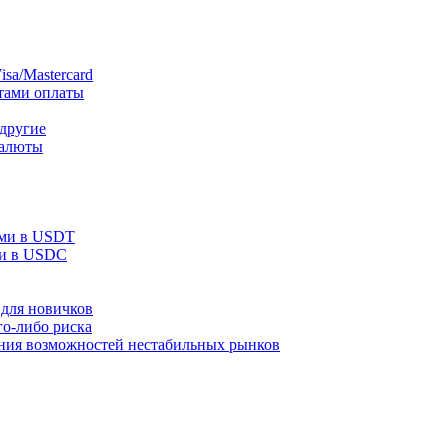
sa/Mastercard
тами оплаты
 другие
валюты
ами в USDT
ми в USDC
для новичков
го-либо риска
ания возможностей нестабильных рынков