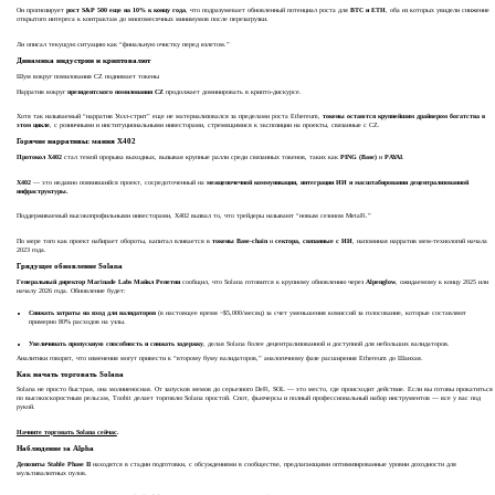
Он прогнозирует
рост S&P 500 еще на 10% к концу года
, что подразумевает обновленный потенциал роста для
BTC и ETH
, оба из которых увидели снижение
открытого интереса к контрактам до многомесячных минимумов после перезагрузки.
Ли описал текущую ситуацию как “финальную очистку перед взлетом.”
Динамика индустрии и криптовалют
Шум вокруг помилования CZ поднимает токены
Нарратив вокруг
президентского помилования CZ
продолжает доминировать в крипто-дискурсе.
Хотя так называемый “нарратив Уолл-стрит” еще не материализовался за пределами роста Ethereum,
токены остаются крупнейшим драйвером богатства в
этом цикле
, с розничными и институциональными инвесторами, стремящимися к экспозиции на проекты, связанные с CZ.
Горячие нарративы: мания X402
Протокол X402
стал темой прорыва выходных, вызывая крупные ралли среди связанных токенов, таких как
PING (Base)
и
PAYAI
.
X402
— это недавно появившийся проект, сосредоточенный на
межцепочечной коммуникации, интеграции ИИ и масштабировании децентрализованной
инфраструктуры.
Поддерживаемый высокопрофильными инвесторами, X402 вызвал то, что трейдеры называют “новым сезоном MetaFi.”
По мере того как проект набирает обороты, капитал вливается в
токены Base-chain
и
сектора, связанные с ИИ
, напоминая нарратив мем-технологий начала
2023 года.
Грядущее обновление Solana
Генеральный директор Marinade Labs Майкл Репетни
сообщил, что Solana готовится к крупному обновлению через
Alpenglow
, ожидаемому к концу 2025 или
началу 2026 года. Обновление будет:
Снижать затраты на вход для валидаторов
(в настоящее время ~$5,000/месяц) за счет уменьшения комиссий за голосование, которые составляют
примерно 80% расходов на узлы.
Увеличивать пропускную способность и снижать задержку
, делая Solana более децентрализованной и доступной для небольших валидаторов.
Аналитики говорят, что изменения могут привести к “второму буму валидаторов,” аналогичному фазе расширения Ethereum до Шанхая.
Как начать торговать Solana
Solana не просто быстрая, она молниеносная. От запусков мемов до серьезного DeFi, SOL — это место, где происходит действие. Если вы готовы прокатиться
по высокоскоростным рельсам, Toobit делает торговлю Solana простой. Спот, фьючерсы и полный профессиональный набор инструментов — все у вас под
рукой.
Начните торговать Solana сейчас
.
Наблюдение за Alpha
Депозиты Stable Phase II
находятся в стадии подготовки, с обсуждениями в сообществе, предлагающими оптимизированные уровни доходности для
мультивалютных пулов.