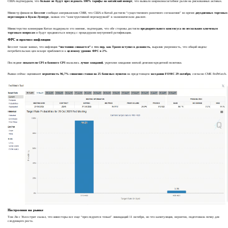
США подтвердили, что
больше не будут преследовать 100% тарифы на китайский импорт
, что вызвало широкомасштабное ралли на рискованных активах.
Министр финансов
Бессент
сообщил американским СМИ, что США и Китай достигли “существенного рамочного соглашения” во время
двухдневных торговых
переговоров в Куала-Лумпуре
, назвав это “конструктивной перезагрузкой” в экономическом диалоге.
Министерство коммерции Китая поддержало это мнение, подтвердив, что обе стороны достигли
предварительного консенсуса по нескольким ключевым
торговым вопросам
и будут продвигаться вперед с процедурами внутренней ратификации.
ФРС и прогноз инфляции
Бессент также заявил, что инфляция
“постоянно снижается” с тех пор, как Трамп вступил в должность
, выразив уверенность, что общий индекс
потребительских цен вскоре приблизится к
целевому уровню ФРС в 2%
.
Последние
показатели CPI и базового CPI
оказались
лучше ожиданий
, укрепляя ожидания мягкой денежно-кредитной политики.
Рынки сейчас оценивают
вероятность 96,7% снижения ставки на 25 базисных пунктов
на предстоящем
заседании FOMC 29 октября
, согласно CME FedWatch.
Настроения на рынке
Том Ли с Уолл-стрит сказал, что инвесторы все еще “преследуются тенью” ликвидаций 11 октября, но что капитуляция, вероятно, подготовила почву для
следующего роста.