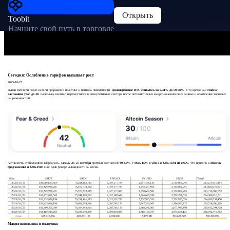
Открыть
Toobit
Начните свой путь в торговле
Сегодня: Ослабление тарифов вызывает рост
2025-10-27
Рынки взлетели после недели прорывов в политике и притока ликвидности.
Доминирование BTC снизилось на 0,31% до 59,58%
, в то время как
Индекс
альткоинов упал до 30
, поскольку капитал переместился в спекулятивные сектора после оптимистичных макроэкономических данных и ослабления торговых
напряженностей.
Активность стейблкоинов взорвалась. Между
23–27 октября
притоки достигли
$740.
33M
, с
$665.15M в USDT
и
$245.45M из USDC
, что привело к
общему
предложению в $266.19B:
еще один рекорд ликвидности за месяц.
Макроэкономика и политика