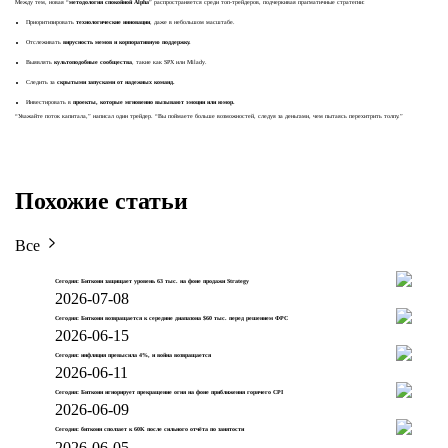
Между тем, новая “
методология спокойной Alpha
” распространяется среди топ-трейдеров, подчеркивая прагматичные стратегии:
Приоритизировать
технологические инновации
, даже в небольшом масштабе.
Отслеживать
вирусность мемов и корпоративную поддержку.
Выявлять
культоподобные сообщества
, такие как SPX или Milady.
Следить за
скрытыми запусками от надежных команд.
Инвестировать в
проекты, которые мгновенно вызывают эмоции или юмор.
“Уважайте поток капитала,” написал один трейдер. “Вы поймаете больше возможностей, следуя за деньгами, чем пытаясь перехитрить толпу.”
Похожие статьи
Все
Сегодня: Биткоин защищает уровень 63 тыс. на фоне продажи Strategy
2026-07-08
Сегодня: Биткоин возвращается к середине диапазона $60 тыс. перед решением ФРС
2026-06-15
Сегодня: инфляция превысила 4%, и война возвращается
2026-06-11
Сегодня: Биткоин игнорирует прекращение огня на фоне приближения горячего CPI
2026-06-09
Сегодня: биткоин сползает к 60K после сильного отчёта по занятости
2026-06-05