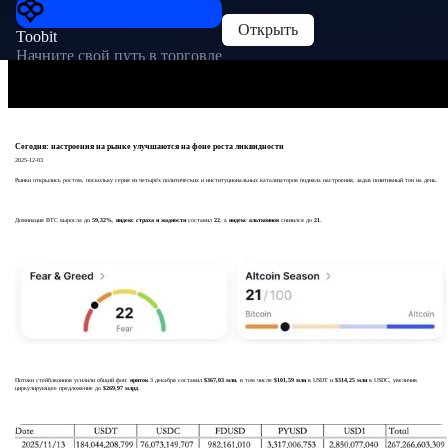
Открыть
Toobit
Начните свой путь в торговле
Сегодня: настроения на рынке улучшаются на фоне роста ликвидности
2025-12-03
Рынки открылись ростом, поскольку серия из четырёх политических и институциональных катализаторов подняла настроения, задав позитивный тон на день.
Доминация BTC выросла до
59,32%
,
индекс страха и жадности
составил
22
, а
индекс альткоинов
снизился до
21
.
Потоки стейблкоинов усилили общий фон:
приток
3 декабря составил
$367,03 млн
, в том числе
$101,59 млн
в USDT и
$314,25 млн
в USDC, увеличив
циркулирующее предложение до
$269,97 млрд
.