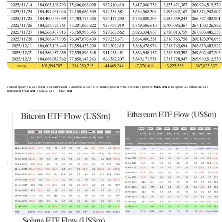
Потоки средств в ETF были неоднозначными. 2 декабря Bitcoin ETF зафиксировали отток средств в размере
$61,6 млн
, в то время как Ethereum ETF
привлекли
$78,8 млн
, а Solana ETF —
$45,7 млн
.