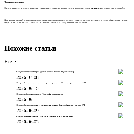
Финальная заметка
Сигналы ликвидности, ясность политики и усиливающиеся данные по потокам средств продолжают давать
оптимистичные
сигналы в начале декабря.
Хотя уровень опасений остается высоким, сочетание макроэкономических факторов и развития сектора существенно улучшило общую картину недели.
Предстоящие сессии покажут, сможет ли этот импульс перерасти в более устойчивое восстановление.
Похожие статьи
Все
Сегодня: Биткоин защищает уровень 63 тыс. на фоне продажи Strategy
2026-07-08
Сегодня: Биткоин возвращается к середине диапазона $60 тыс. перед решением ФРС
2026-06-15
Сегодня: инфляция превысила 4%, и война возвращается
2026-06-11
Сегодня: Биткоин игнорирует прекращение огня на фоне приближения горячего CPI
2026-06-09
Сегодня: биткоин сползает к 60K после сильного отчёта по занятости
2026-06-05