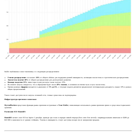
Stable опубликовал свою токеномику со следующим распределением:
Генезис-распределение
составляет
10%
от общего объёма для поддержки ранней ликвидности, активации экосистемы и стратегического распределения.
Экосистема получит 40%
от общего распределения для долгосрочного развития.
Команде выделено 25%
; инвесторы и консультанты также получат 25%.
На момент запуска ожидается, что в обращении будет около
20% токенов
, в основном из генезис-пула и пула экосистемы.
Оценки размера
эйрдропа
находятся в диапазоне от
5% до 6%
, а текущие модели депозитов предполагают потенциальную доходность свыше 10% в рамках
общих предположений.
Токен станет доступен после запуска основной сети, точные сроки пока не подтверждены.
Инфраструктура прогнозов в кошельках
MyriadMarkets
представил функции рынка прогнозов встроенные в
Trust Wallet
, позволяющие использовать рынки прогнозов прямо в среде некастодиального
хранения.
Расписание ICO HumidiFi
HumidiFi
начнет свое ICO на Jupiter 3 декабря, проведя три этапа в порядке живой очереди (first come first served) с индивидуальными лимитами от $200 до
$10 000 в зависимости от уровня стейкинга. Токены и ликвидность станут доступны вскоре после завершения продажи.