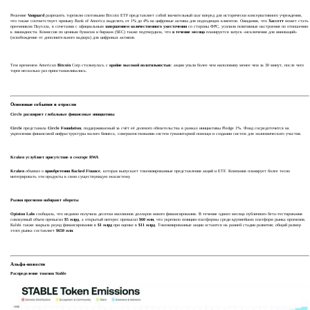
Решение
Vanguard
разрешить торговлю спотовыми Bitcoin ETF представляет собой значительный шаг вперед для исторически консервативного учреждения,
что также соответствует призыву Bank of America выделять от 1% до 4% на цифровые активы для подходящих клиентов. Ожидания, что
Хассетт
может стать
преемником Пауэлла, в сочетании с официальным
завершением количественного ужесточения
со стороны ФРС, усилили позитивные настроения по отношению
к ликвидности. Комиссия по ценным бумагам и биржам (SEC) также подтвердила, что
в течение месяца
планируется запуск «исключения для инноваций»
(освобождение от дополнительного надзора) для цифровых активов.
Тем временем American
Bitcoin
Corp столкнулась с
крайне высокой волатильностью
: акции упали более чем наполовину менее чем за 30 минут, после чего
торги несколько раз приостанавливались.
Основные события в отрасли
Circle расширяет глобальные финансовые инициативы
Circle
представила
Circle Foundation
, поддерживаемый за счёт её долевого обязательства в рамках инициативы Pledge 1%. Фонд сосредоточится на
укреплении финансовой инфраструктуры малого бизнеса, совершенствовании систем гуманитарной помощи и создании систем для экономического участия.
Kraken углубляет присутствие в секторе RWA
Kraken
объявил о
приобретении Backed Finance
, которая выпускает токенизированные представления акций и ETF. Компания планирует более тесно
интегрировать эти продукты в свою существующую экосистему.
Рынки прогнозов набирают обороты
Opinion Labs
сообщила, что недавно получила десятки миллионов долларов нового финансирования. В течение одного месяца публичного бета-тестирования
совокупный объем превысил
$5 млрд
, а открытый интерес превысил
$60 млн
, что укрепило позицию платформы среди крупнейших платформ рынка прогнозов.
Kalshi также закрыла раунд финансирования в
$1 млрд
при оценке в
$11 млрд
. Токенизированные акции остаются на ранней стадии развития; общий размер
этого рынка составляет
$650 млн
.
Альфа-новости
Распределение токенов Stable