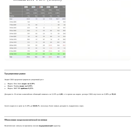
Традиционные рынки
Акции США продемонстрировали умеренный рост:
Индекс Dow Jones
вырос на 0,39%
Индекс Nasdaq
вырос на 0,59%
Индекс S&P 500
прибавил 0,25%
Доходность 10-летних казначейских облигаций снизилась на 0,22% до
4,08
, в то время как индекс доллара США опустился на 0,08% до
99,42
.
Золото выросло в цене на 0,34% до
$4220,71
, поскольку более низкая доходность подкрепляла спрос.
Обновления макроэкономической политики
Политические сигналы по-прежнему носили
поддерживающий
характер.