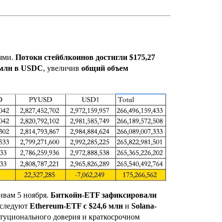
ями.
Потоки стейблкоинов достигли $175,27
 млн в USDC
, увеличив
общий объем
ивам 5 ноября.
Биткойн-ETF зафиксировали
и следуют
Ethereum-ETF с $24,6 млн
и
Solana-
итуционального доверия и краткосрочном