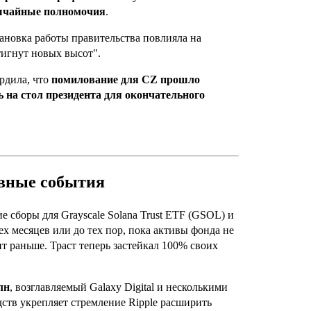
вычайные полномочия
.
ановка работы правительства повлияла на
тигнут новых высот".
рдила, что
помилование для CZ прошло
 на стол президента для окончательного
вные события
 сборы для Grayscale Solana Trust ETF (GSOL) и
ех месяцев или до тех пор, пока активы фонда не
ит раньше. Траст теперь застейкал 100% своих
лн
, возглавляемый Galaxy Digital и несколькими
тв укрепляет стремление Ripple расширить