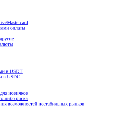
sa/Mastercard
тами оплаты
 другие
валюты
ами в USDT
ми в USDC
для новичков
го-либо риска
ания возможностей нестабильных рынков