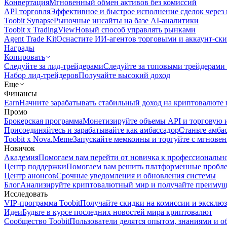
Конвертация
Мгновенный обмен активов без комиссий
API торговля
Эффективное и быстрое исполнение сделок чере
Toobit Synapse
Рыночные инсайты на базе AI-аналитики
Toobit x TradingView
Новый способ управлять рынками
Agent Trade Kit
Оснастите ИИ-агентов торговыми и аккаунт-ск
Награды
Копировать
Следуйте за лид-трейдерами
Следуйте за топовыми трейдерами
Набор лид-трейдеров
Получайте высокий доход
Еще
Финансы
Earn
Начните зарабатывать стабильный доход на криптовалюте 
Промо
Брокерская программа
Монетизируйте объемы API и торговую 
Присоединяйтесь и зарабатывайте как амбассадор
Станьте амба
Toobit x Nova.Meme
Запускайте мемкоины и торгуйте с мгнове
Новичок
Академия
Помогаем вам перейти от новичка к профессиональн
Центр поддержки
Помогаем вам решить платформенные пробл
Центр анонсов
Срочные уведомления и обновления системы
Блог
Анализируйте криптовалютный мир и получайте преимуще
Исследовать
VIP-программа Toobit
Получайте скидки на комиссии и эксклю
Идеи
Будьте в курсе последних новостей мира криптовалют
Сообщество Toobit
Пользователи делятся опытом, знаниями и 