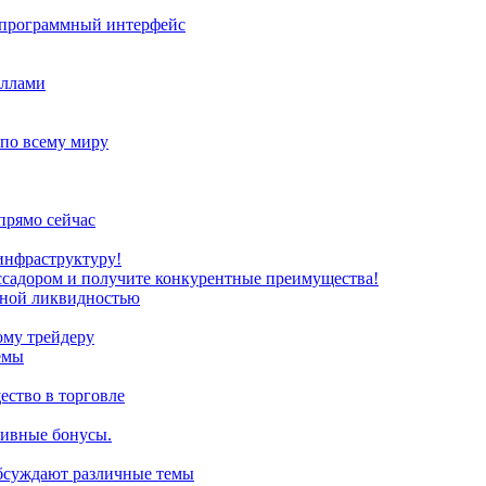
з программный интерфейс
иллами
 по всему миру
прямо сейчас
инфраструктуру!
ссадором и получите конкурентные преимущества!
нной ликвидностью
ому трейдеру
емы
ство в торговле
зивные бонусы.
обсуждают различные темы