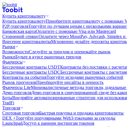
Купить криптовалюту
Купить криптовалюту
Приобретите криптовалюту с помощью Vi
P2P-торговля
Торгуйте по лучшим ценам с несколькими вариан
Банковская карта
Оплатите с помощью Visa или Mastercard
Сторонний сервис
Оплатите через MoonPay, Advcash, Simplex и
Внесение криптовалюты
Мгновенно делайте депозиты крипто
Рынки
Возможности
Следуйте за трендом и опережайте рынок
Рынки
Будьте в курсе рыночных трендов
Фьючерсы
Бессрочные контракты USDT
Контракты без поставки с расчет
Бессрочные контракты USDC
Бессрочные контракты с расчета
Контракты на события
Торгуйте исходами рыночных событий
Рынок прогнозов
Преобразуйте инсайты в ценность
Фьючерсы Lite
Минималистичные методы торговли, идеальные 
Демо-торговля
Демо-торговля в симулированной среде без како
Боты
Внедряйте автоматизированные стратегии для использов
TradFi
Торговля
Спотовая торговля
Быстрая покупка и продажа криптовалюты
DEX +
Торгуйте популярными Web3-токенами за секунды
Launchpad
Доступ к ранним листингам токенов