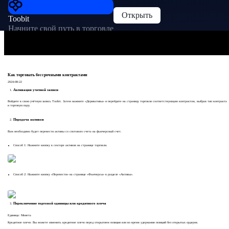
Открыть
Toobit
Начните свой путь в торговле
Как торговать бессрочными контрактами
2024-08-22
Активация учетной записи
Войдите в свою учётную запись Toobit. Затем нажмите «Деривативы» и перейдите на страницу торговли соответствующим контрактом, выбрав тип контракта
и торговую пару.
Передача активов
Вам необходимо будет перевести активы со спотового счета на фьючерсный счет.
Способ 1: Нажмите кнопку в секторе активов на странице торговли.
Способ 2: Нажмите кнопку «Перевести» на странице «Фьючерсы» в разделе «Активы».
Переключение торговой единицы или кредитного плеча
Единица: Монета
Кредитное плечо: Вы можете изменить кредитное плечо перед открытием позиции или во время удержания позиций без открытых ордеров.