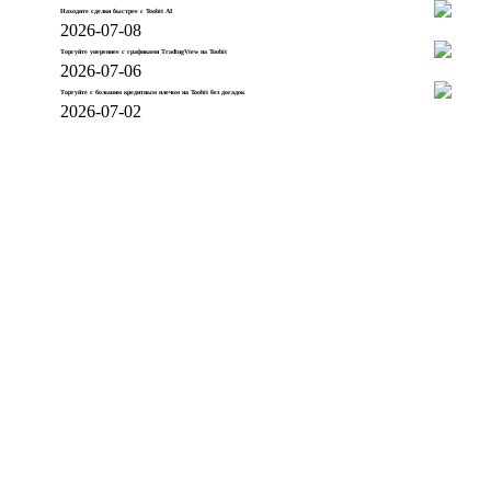
Находите сделки быстрее с Toobit AI
2026-07-08
Торгуйте увереннее с графиками TradingView на Toobit
2026-07-06
Торгуйте с большим кредитным плечом на Toobit без догадок
2026-07-02