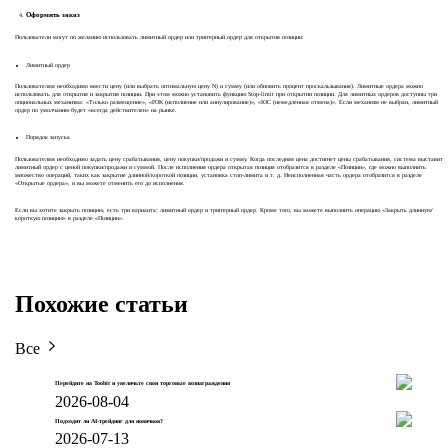
Оформить заказ
Пользователи могут по желанию использовать лимитный ордер или триггерный ордер для открытия позиции:
Лимитный ордер
Пользователям необходимо ввести цену (или выбрать оптимальную цену N) и сумму (или обновить процент проскальзывания). Лимитные ордера можно
использовать для открытия и закрытия позиции. При этом можно установить функцию Stop-limit при открытии позиции. Для лимитных ордеров доступны три
опциональных механизма: «Только размещение», «FOK (исполнение или аннулирование)», «IOC (немедленная отмена)». Если механизм не выбран, лимитный
ордер по умолчанию будет «всегда действителен» на рынке.
Порядок запуска
Пользователям необходимо задать цену срабатывания, цену покупки/продажи и сумму. Когда последняя цена достигнет цены срабатывания, система выставит
лимитный ордер с ценой покупки/продажи и суммой. После исполнения ордера открытая позиция отобразится в разделе «Позиции», где можно выполнить
множество операций, таких как закрытие длинной/короткой позиции, установка стоп-лимита и т. д. Неисполненная часть ордера отобразится в разделе
«Открытые ордера», и вы можете отменить его до исполнения.
Если вы хотите закрыть позицию, есть три варианта: лимитный ордер и триггерный ордер. Кроме того, вы можете выполнить операцию «Закрыть длинную/
короткую позицию» в разделе «Позиции».
Похожие статьи
Все
Перейдите на Toobit и увеличьте свои торговые вознаграждения
2026-08-04
Подходит ли AI-трейдинг для новичков?
2026-07-13