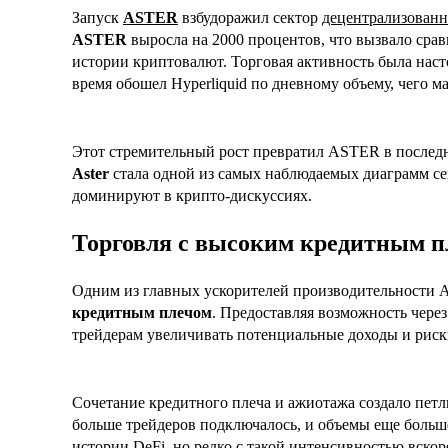
Запуск
ASTER
взбудоражил сектор
децентрализован
ASTER
выросла на 2000 процентов, что вызвало ср
истории криптовалют. Торговая активность была нас
время обошел Hyperliquid по дневному объему, чего м
Этот стремительный рост превратил ASTER в послед
Aster
стала одной из самых наблюдаемых диаграмм сез
доминируют в крипто-дискуссиях.
Торговля с высоким кредитным п
Одним из главных ускорителей производительности A
кредитным плечом
. Предоставляя возможность чере
трейдерам увеличивать потенциальные доходы и риски
Сочетание кредитного плеча и ажиотажа создало петл
больше трейдеров подключалось, и объемы еще больш
истории DeFi, но редко с такой интенсивностью вскоре