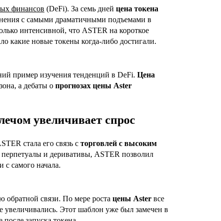
ных финансов
(DeFi). За семь дней
цена токена
авнения с самыми драматичными подъемами в
только интенсивной, что ASTER на короткое
ало какие новые токены когда-либо достигали.
ний пример изучения тенденций в DeFi.
Цена
она, а дебаты о
прогнозах цены Aster
лечом увеличивает спрос
STER стала его связь с
торговлей с высоким
з перпетуалы и деривативы, ASTER позволил
 с самого начала.
ю обратной связи. По мере роста
цены Aster
все
е увеличивались. Этот шаблон уже был замечен в
 после запуска токена.