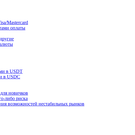
sa/Mastercard
тами оплаты
 другие
валюты
ами в USDT
ми в USDC
для новичков
го-либо риска
ания возможностей нестабильных рынков