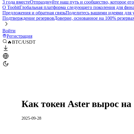
3 года вместе
Отпразднуйте наш путь и сообщество, которое ег
О Toobit
Глобальная платформа следующего поколения для фина
Предложения и обратная связь
Поделитесь вашими идеями для
Подтверждение резервов
Доверие, основанное на 100% резерва
Войти
Регистрация
🔥BTC/USDT
Как токен Aster вырос на
2025-09-28