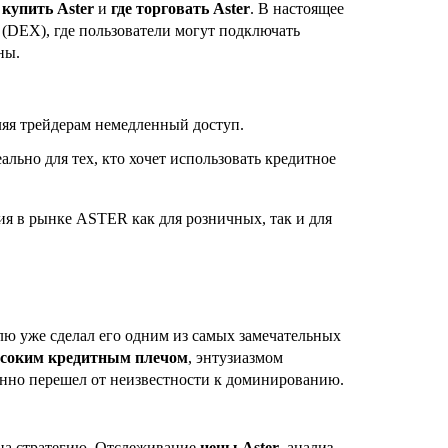
к
купить Aster
и
где торговать Aster
. В настоящее
(DEX), где пользователи могут подключать
ны.
ляя трейдерам немедленный доступ.
ально для тех, кто хочет использовать кредитное
тия в рынке ASTER как для розничных, так и для
лю уже сделал его одним из самых замечательных
ысоким кредитным плечом
, энтузиазмом
нно перешел от неизвестности к доминированию.
 на стратегию. Отслеживание
цены Aster
, анализ