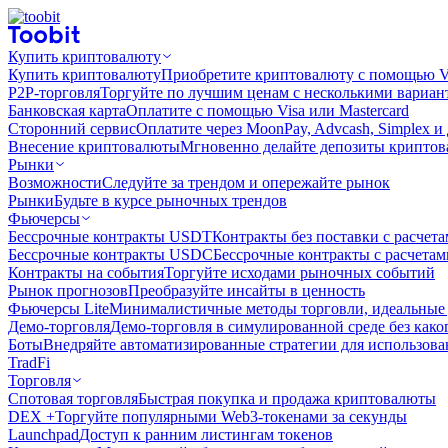
Купить криптовалюту
Купить криптовалюту
Приобретите криптовалюту с помощью Vi
P2P-торговля
Торгуйте по лучшим ценам с несколькими вариан
Банковская карта
Оплатите с помощью Visa или Mastercard
Сторонний сервис
Оплатите через MoonPay, Advcash, Simplex и
Внесение криптовалюты
Мгновенно делайте депозиты крипто
Рынки
Возможности
Следуйте за трендом и опережайте рынок
Рынки
Будьте в курсе рыночных трендов
Фьючерсы
Бессрочные контракты USDT
Контракты без поставки с расчет
Бессрочные контракты USDC
Бессрочные контракты с расчета
Контракты на события
Торгуйте исходами рыночных событий
Рынок прогнозов
Преобразуйте инсайты в ценность
Фьючерсы Lite
Минималистичные методы торговли, идеальные 
Демо-торговля
Демо-торговля в симулированной среде без како
Боты
Внедряйте автоматизированные стратегии для использов
TradFi
Торговля
Спотовая торговля
Быстрая покупка и продажа криптовалюты
DEX +
Торгуйте популярными Web3-токенами за секунды
Launchpad
Доступ к ранним листингам токенов