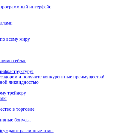
з программный интерфейс
иллами
 по всему миру
прямо сейчас
инфраструктуру!
ссадором и получите конкурентные преимущества!
нной ликвидностью
ому трейдеру
емы
ство в торговле
зивные бонусы.
обсуждают различные темы