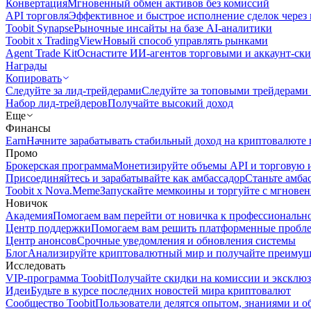
Конвертация
Мгновенный обмен активов без комиссий
API торговля
Эффективное и быстрое исполнение сделок чере
Toobit Synapse
Рыночные инсайты на базе AI-аналитики
Toobit x TradingView
Новый способ управлять рынками
Agent Trade Kit
Оснастите ИИ-агентов торговыми и аккаунт-ск
Награды
Копировать
Следуйте за лид-трейдерами
Следуйте за топовыми трейдерами
Набор лид-трейдеров
Получайте высокий доход
Еще
Финансы
Earn
Начните зарабатывать стабильный доход на криптовалюте 
Промо
Брокерская программа
Монетизируйте объемы API и торговую 
Присоединяйтесь и зарабатывайте как амбассадор
Станьте амба
Toobit x Nova.Meme
Запускайте мемкоины и торгуйте с мгнове
Новичок
Академия
Помогаем вам перейти от новичка к профессиональн
Центр поддержки
Помогаем вам решить платформенные пробл
Центр анонсов
Срочные уведомления и обновления системы
Блог
Анализируйте криптовалютный мир и получайте преимуще
Исследовать
VIP-программа Toobit
Получайте скидки на комиссии и эксклю
Идеи
Будьте в курсе последних новостей мира криптовалют
Сообщество Toobit
Пользователи делятся опытом, знаниями и 