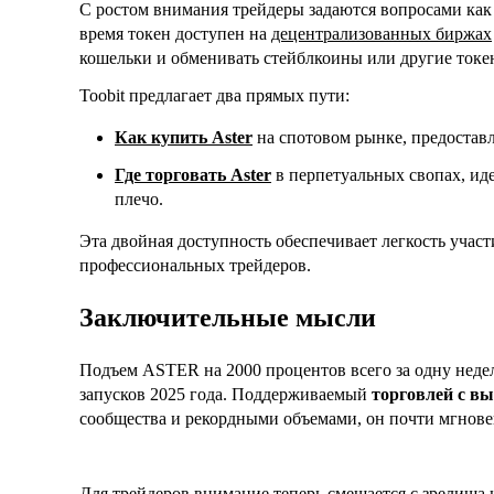
С ростом внимания трейдеры задаются вопросами ка
время токен доступен на
децентрализованных биржах
кошельки и обменивать стейблкоины или другие токе
Toobit предлагает два прямых пути:
Как купить Aster
на спотовом рынке, предостав
Где торговать Aster
в перпетуальных свопах, иде
плечо.
Эта двойная доступность обеспечивает легкость учас
профессиональных трейдеров.
Заключительные мысли
Подъем ASTER на 2000 процентов всего за одну неде
запусков 2025 года. Поддерживаемый
торговлей с в
сообщества и рекордными объемами, он почти мгнове
Для трейдеров внимание теперь смещается с зрелища