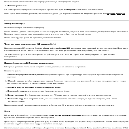
После завершения оплаты
нажмите
кнопку подтверждения перевода, чтобы уведомить продавца.
Получите криптовалюту
Как только продавец подтвердит поступление средств, криптовалюта будет
разблокирована
и зачислена на ваш спотовый счет.
Чисто, просто и гораздо менее драматично, чем люди обычно думают. Для получения дополнительной информации прочитайте наше
подробное руководство
.
Почему важен эскроу
Механизм эскроу здесь выполняет основную работу.
Вместо того чтобы доверять незнакомцу только на основе ощущений и скриншотов, покупатель знает, что с началом сделки криптовалюта уже заблокирована.
Продавцу, в свою очередь, не нужно ничего разблокировать до тех пор, пока не будет получен фиатный платеж.
Именно такая структура делает P2P-торговлю осуществимой в
масштабе
.
Что нужно перед использованием P2P-торговли Toobit
Перед использованием P2P-торговли на Toobit вы
обязаны
пройти
верификацию KYC
и привязать и адрес электронной почты, и номер телефона. Имя в вашем
платежном аккаунте должно совпадать с подтвержденной личностью, иначе продавец может отказаться разблокировать криптовалюту.
Это может звучать строго, но на то есть причина. P2P работает лучше всего, когда обе стороны чётко идентифицируемы, а история платежей
последовательна.
Правила безопасности P2P, которые важно помнить
P2P-торговля достаточно проста, но всё же требует немного дополнительного внимания на каждом этапе.
Помните эти правила:
Внимательно проверяйте платежные реквизиты
перед отправкой средств. Одна неверная цифра может превратить простую операцию в обращение в
поддержку.
Обращайте внимание на любые подозрительные признаки
. Если другая сторона торопит вас, просит перейти за пределы платформы или делает процесс
неоправданно запутанным, это сигнал остановиться и всё перепроверить.
Отмечайте ордер как оплаченный только после завершения оплаты
.
Не выпускайте криптовалюту
, пока платеж не будет получен в полном объеме.
Помните про правило T+1.
Криптовалюту, купленную через P2P, можно вывести только на следующий день после завершения сделки.
Не отменяйте ордер после совершения оплаты
, если только обе стороны не согласны и к процессу не подключена поддержка, чтобы помочь
урегулировать вопрос.
Иными словами, следуйте тому сценарию ордера, каким он был задуман. P2P лучше всего работает тогда, когда никто не пытается схитрить.
Итоги
P2P-торговля на Toobit работает путем непосредственного
сопоставления покупателей и продавцов
, после чего используется механизм эскроу для удержания
криптовалюты до момента завершения оплаты и подтверждения.
Процесс прост: выберите предложение, разместите ордер, выполните оплату, подтвердите ее и дождитесь выпуска криптовалюты. Главное правило еще проще:
внимательно следуйте инструкциям по ордеру и не пытайтесь срезать путь.
Эта статья носит исключительно информационный характер и не является финансовой рекомендацией. Всегда проводите собственное исследование (DYOR)