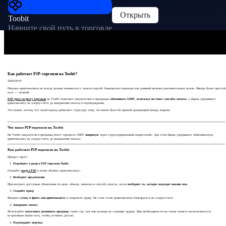
Открыть
Toobit
Начните свой путь в торговле
Как работает P2P-торговля на Toobit?
2026-04-01
Покупка криптовалюты не всегда должна начинаться с оплаты картой, банковского перевода или длинной цепочки дополнительных шагов. Иногда более простой
путь — лучший.
P2P (peer-to-peer) торговля
на Toobit позволяет покупателям и продавцам
обменивать USDT, используя местные способы оплаты
, а биржа удерживает
криптовалюту на эскроу-счёте до завершения оплаты и подтверждения.
Это важно, потому что такой подход добавляет структуру тому, что иначе было бы прямой транзакцией между людьми.
Что такое P2P-торговля на Toobit
На Toobit покупатели и продавцы могут торговать USDT
напрямую
через структурированный маркетплейс, при этом биржа удерживает обмениваемую
криптовалюту на эскроу-счёте до завершения оплаты.
Как работает P2P-торговля на Toobit
Процесс прост:
Перейдите в раздел P2P-торговли Toobit
Откройте
раздел P2P
в меню «Купить криптовалюту».
Выберите предложение
Просмотрите доступные объявления по цене, объему, лимитам и способу оплаты, затем
выберите то, которое подходит именно вам
.
Создайте ордер
Введите
сумму в фиате или криптовалюте
и отправьте ордер. На этом этапе криптовалюта блокируется на эскроу-счете.
Завершите оплату
Используйте
платежные реквизиты продавца
строго так, как они указаны на странице ордера. При необходимости вы также можете воспользоваться
встроенным окном чата, чтобы уточнить детали.
Подтвердите перевод