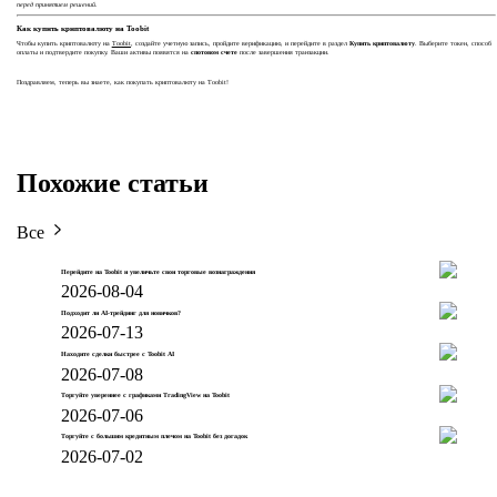
перед принятием решений.
Как купить криптовалюту на Toobit
Чтобы купить криптовалюту на
Toobit
, создайте учетную запись, пройдите верификацию, и перейдите в раздел
Купить криптовалюту
. Выберите токен, способ
оплаты и подтвердите покупку. Ваши активы появятся на
спотовом счете
после завершения транзакции.
Поздравляем, теперь вы знаете, как покупать криптовалюту на Toobit!
Похожие статьи
Все
Перейдите на Toobit и увеличьте свои торговые вознаграждения
2026-08-04
Подходит ли AI-трейдинг для новичков?
2026-07-13
Находите сделки быстрее с Toobit AI
2026-07-08
Торгуйте увереннее с графиками TradingView на Toobit
2026-07-06
Торгуйте с большим кредитным плечом на Toobit без догадок
2026-07-02